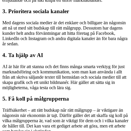
erbjudande och på sikt knipa en större marknadsandel.
3. Prioritera sociala kanaler
Med dagens sociala medier är det enklare och billigare än någonsin
att nå ut med sitt budskap till rätt målgrupp. Dessutom har dagens
kunder helt andra förväntningar att hitta företag på Facebook,
LinkedIn och Instagram och andra digitala kanaler än för bara några
år sedan.
4. Ta hjälp av AI
AI är här för att stanna och det finns många smarta verktyg för just
marknadsföring och kommunikation, som man kan använda i allt
från att skriva säljande texter till hemsidan och sociala medier till att
skapa grafik och ett unikt bildmanér. Här gäller att sätta sig in
möjligheterna, våga testa och lära sig.
5. Få koll på målgrupperna
Träffsäkerhet – att rätt budskap når rätt målgrupp – är viktigare än
någonsin när ekonomin är tajt. Därför gäller det att skaffa sig koll på
vilka målgrupperna är, vad som är viktigt för dem och i vilka kanaler
de håller till. Det kan vara ett gediget arbete att göra, men ett arbete