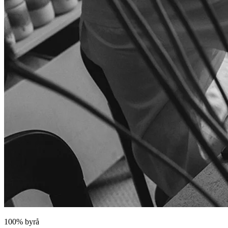
100% byrå