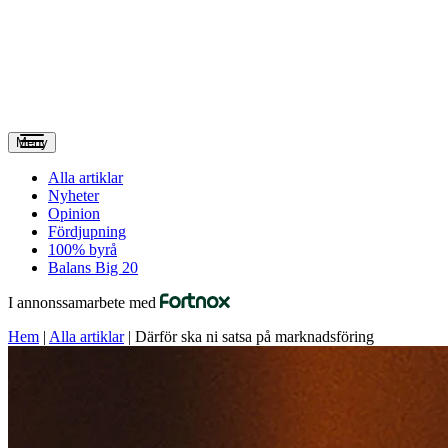
Meny
Alla artiklar
Nyheter
Opinion
Fördjupning
100% byrå
Balans Big 20
I annonssamarbete med
Hem
|
Alla artiklar
|
Därför ska ni satsa på marknadsföring