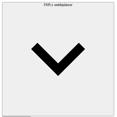
FAR:s webbplatser
Sökfråga
Sök