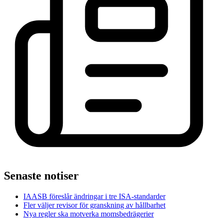
Senaste notiser
IAASB föreslår ändringar i tre ISA-standarder
Fler väljer revisor för granskning av hållbarhet
Nya regler ska motverka momsbedrägerier