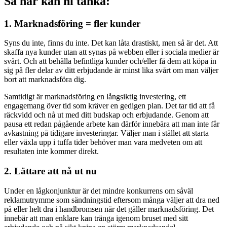
Så här kan ni tänka:
1. Marknadsföring = fler kunder
Syns du inte, finns du inte. Det kan låta drastiskt, men så är det. Att
skaffa nya kunder utan att synas på webben eller i sociala medier är
svårt. Och att behålla befintliga kunder och/eller få dem att köpa in
sig på fler delar av ditt erbjudande är minst lika svårt om man väljer
bort att marknadsföra dig.
Samtidigt är marknadsföring en långsiktig investering, ett
engagemang över tid som kräver en gedigen plan. Det tar tid att få
räckvidd och nå ut med ditt budskap och erbjudande. Genom att
pausa ett redan pågående arbete kan därför innebära att man inte får
avkastning på tidigare investeringar. Väljer man i stället att starta
eller växla upp i tuffa tider behöver man vara medveten om att
resultaten inte kommer direkt.
2. Lättare att nå ut nu
Under en lågkonjunktur är det mindre konkurrens om såväl
reklamutrymme som sändningstid eftersom många väljer att dra ned
på eller helt dra i handbromsen när det gäller marknadsföring. Det
innebär att man enklare kan tränga igenom bruset med sitt