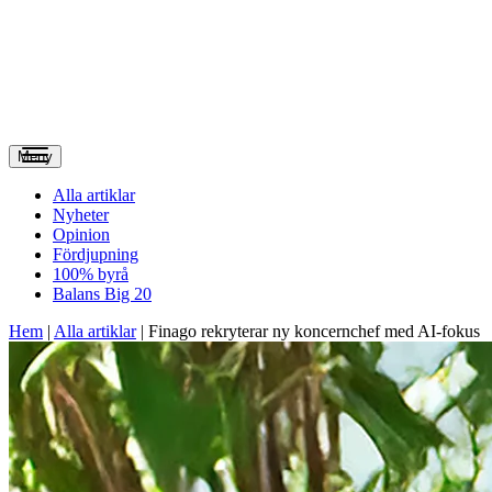
Meny
Alla artiklar
Nyheter
Opinion
Fördjupning
100% byrå
Balans Big 20
Hem
|
Alla artiklar
|
Finago rekryterar ny koncernchef med AI-fokus