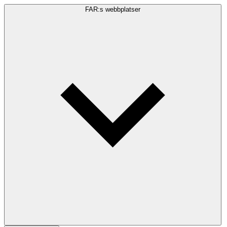
FAR:s webbplatser
Sökfråga
Sök