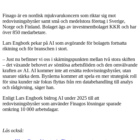
Finago är en nordisk mjukvarukoncern som riktar sig mot
redovisningsbyråer samt små och medelstora företag i Sverige,
Norge och Finland. Bolaget ägs av investmentbolaget KKR och har
över 850 medarbetare.
Lars Engbork pekar på AI som avgörande för bolagets fortsatta
riktning och för branschen i stort.
– Just nu befinner vi oss i skärningspunkten mellan två stora skiften
– det växande behovet av sömlösa arbetsflöden och den omvälvande
kraften av AI. AI kommer inte att ersätta redovisningsbyråer, utan
snarare stärka dem. Byråerna kommer att spela en mer strategisk roll
för sina kunder när fokus flyttas från ren databehandling till analys
och rådgivning, säger han.
Enligt Lars Engbork bidrog AI under 2025 till att
redovisningsbyråer som använder Finagos lösningar sparade
omkring 10 000 arbetsdagar.
Läs också: