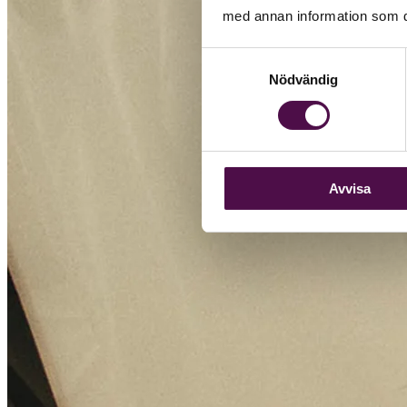
med annan information som du 
Samtyckesval
Nödvändig
Avvisa