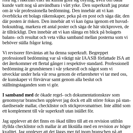
kunde varit nog så användbara i vårt yrke. Den superkraft jag pratar
om är vår professionella bedömning. Den innebär att vi kan
överblicka ett bolags räkenskaper, peka på en post och säga där, den
där posten är risken. Den innebär att vi kan ögna igenom ett huvud­
boksutdrag, markera ett antal poster och säga de här stickproven, de
är tillräckligt. Den innebär att vi kan slänga en blick på bolagets
balans- och resultat och veta vilka samband mellan poster­na som vi
behöver ställa frågor kring.
Vi revisorer förväntas att ha denna super­kraft. Begreppet
professionell bedömning var så viktigt när IAASB författade ISA att
det åter­kommer ett flertal gånger i respektive standard. Professionell
bedömning är grundstenen i vår yrkesroll och något som vi
utvecklar under hela vår resa genom de erfarenheter vi tar med oss,
de kunskaper vi förvärvar samt genom alla beslut och
ställningstaganden som vi gör.
I samband med
de ökade regel- och doku­mentationskrav som
genomsyrar branschen upplever jag dock ett allt större fokus på stan­
dardiserade mallar, checklistor och stickprovs­matriser. Inte alltid som
ett komplement till vår superkraft utan istället för.
Jag upplever att det finns en ökad tilltro till att en revision utifrån
ifyllda checklistor och mallar är att likställa med en revision av högre
kvalitet. Jag upplever att det läggs mer tid inom branschen på att