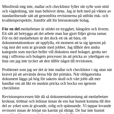
Missförstå mig inte, mallar och checklistor fyller sitt syfte som stöd
och vägledning, när man behöver detta. Jag är helt med på vikten av
standardiserade sätt att genomföra revisionerna på utifrån risk- och
kvalitetsperspektiv, framför allt för börsnoterade bolag.
För en del
medarbe­tare är stödet en trygghet, hängslen och livrem.
Ett sätt att betrygga att det arbete man har gjort följer givna ramar.
För en del medarbetare är det dock ett ok att bära, ett
dokumentationskrav att uppfylla, ett moment att ta sig igenom på
väg mot det som är givande med jobbet. Jag tillhör den andra
kategorin som mycket hellre vill diskutera med bolaget, grotta ner
mig i siffrorna och bolagets processer än att pricka av ytterliga­re en
lista om jag inte tycker att den tillför något till revisionen.
Problemet som jag ser det är inte mallar och checklistor i sig utan när
kravet på att an­vända dessa blir det primära. När obligatoriska
dokument läggs på hög för sakens skull och vårt jobb allt mer
handlar om att likt en maskin pricka och bocka oss igenom
checklistor.
Revi­sionsprocessen blir då så dokumentationstung att medarbetare
kroknar, tröttnar och ledsnar innan de ens har hunnit komma till den
del av yrket som är givande, rolig och spännande. Vi tappar lovande
revisorer innan de börjat sin karriär på riktigt. De har inte hunnit