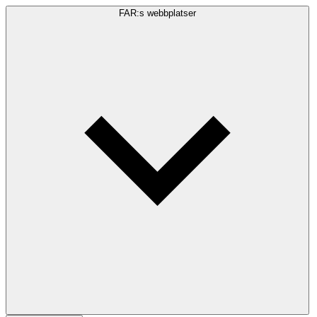
FAR:s webbplatser
Sökfråga
Sök