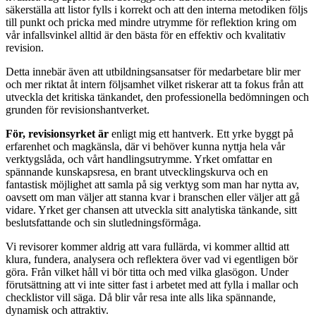
säkerställa att listor fylls i korrekt och att den interna metodiken följs
till punkt och pricka med mindre utrymme för reflektion kring om
vår infallsvinkel alltid är den bästa för en effek­tiv och kvalitativ
revision.
Detta innebär även att utbildningsansatser för medarbetare blir mer
och mer riktat åt intern följsamhet vilket riskerar att ta fokus från att
utveckla det kritis­ka tänkandet, den professionella bedömningen och
grunden för revisionshantverket.
För, revisionsyrket är
enligt mig ett hantverk. Ett yrke byggt på
erfarenhet och magkänsla, där vi behöver kunna nyttja hela vår
verktygslåda, och vårt handlingsutrymme. Yrket omfattar en
spännande kunskapsresa, en brant utveck­lingskurva och en
fantastisk möjlighet att samla på sig verktyg som man har nytta av,
oavsett om man väljer att stanna kvar i bran­schen eller väljer att gå
vidare. Yrket ger chansen att utveckla sitt analytiska tänkande, sitt
besluts­fattande och sin slutledningsför­måga.
Vi revisorer kommer aldrig att vara fullärda, vi kommer alltid att
klura, fundera, analysera och reflektera över vad vi egentligen bör
göra. Från vilket håll vi bör tit­ta och med vilka glasögon. Under
förutsättning att vi inte sitter fast i arbetet med att fylla i mallar och
checklistor vill säga. Då blir vår resa inte alls lika spännan­de,
dynamisk och attraktiv.