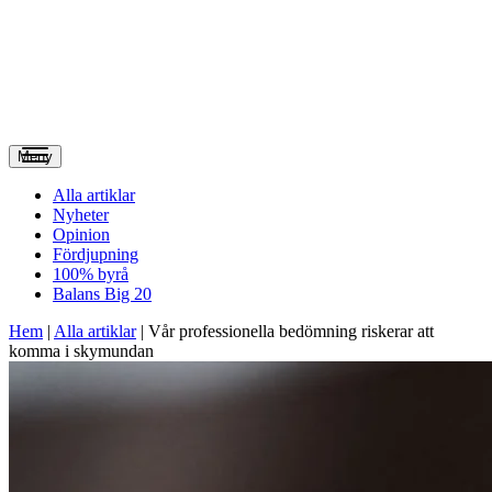
Meny
Alla artiklar
Nyheter
Opinion
Fördjupning
100% byrå
Balans Big 20
Hem
|
Alla artiklar
|
Vår professionella bedömning riskerar att
komma i skymundan