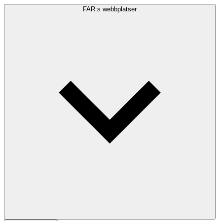
FAR:s webbplatser
Sökfråga
Sök