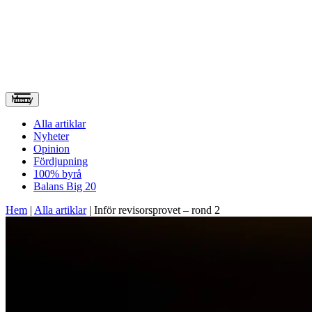
Meny
Alla artiklar
Nyheter
Opinion
Fördjupning
100% byrå
Balans Big 20
Hem
|
Alla artiklar
|
Inför revisorsprovet – rond 2