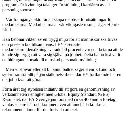
program där kvinnliga talanger får stöttning i karriären av en
personlig sponsor.
– Vår framgångsfaktor är att skapa de bästa förutsättningar för
medarbetarna. Medarbetarna är vår viktigaste resurs, säger Henrik
Lind.
Han betonar vikten av en trygg miljö för att människor ska trivas
och prestera bra tillsammans. I EY:s senaste
medarbetarundersökning svarade 90 procent av medarbetarna att de
kände sig trygga att vara sig själva på jobbet. Detta har också varit
en bidragande orsak till minskad personalomsättning.
– Men vi strävar efter att bli ännu bättre, säger Henrik Lind och
syftar framför allt på jämställdhetsarbetet där EY fortfarande har en
del jobb kvar att göra.
Förra året tog styrelsen initiativ till att göra en genomlysning av
verksamheten i enlighet med Global Equity Standard (GES).
Resultatet, där EY Sverige jämförs med cirka 400 andra företag,
väntas senare i år och kommer även att innehålla konkreta
rekommendationer för det fortsatta arbetet.