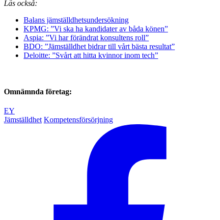
Läs också:
Balans jämställdhetsundersökning
KPMG: ”Vi ska ha kandidater av båda könen”
Aspia: ”Vi har förändrat konsultens roll”
BDO: ”Jämställdhet bidrar till vårt bästa resultat”
Deloitte: ”Svårt att hitta kvinnor inom tech”
Omnämnda företag:
EY
Jämställdhet
Kompetensförsörjning