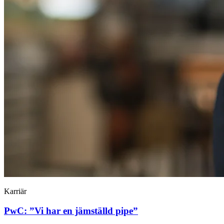
Karriär
PwC: ”Vi har en jämställd pipe”