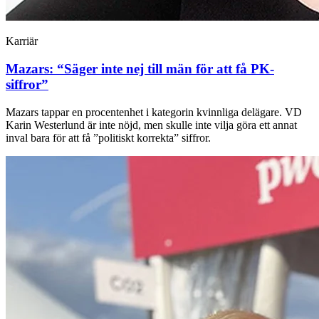
Karriär
Mazars: “Säger inte nej till män för att få PK-
siffror”
Mazars tappar en procentenhet i kategorin kvinnliga delägare. VD
Karin Westerlund är inte nöjd, men skulle inte vilja göra ett annat
inval bara för att få ”politiskt korrekta” siffror.