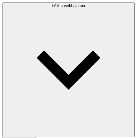
FAR:s webbplatser
Sökfråga
Sök