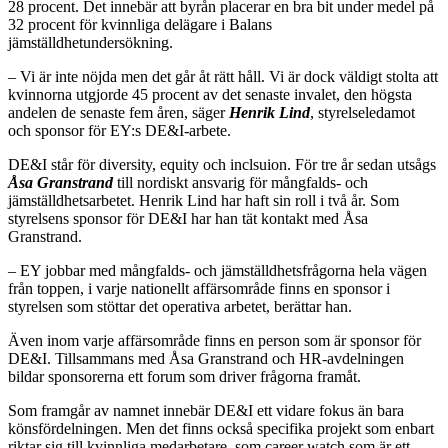
28 procent. Det innebär att byrån placerar en bra bit under medel på
32 procent för kvinnliga delägare i Balans
jämställdhetundersökning.
– Vi är inte nöjda men det går åt rätt håll. Vi är dock väldigt stolta att
kvinnorna utgjorde 45 procent av det senaste invalet, den högsta
andelen de senaste fem åren, säger
Henrik Lind
, styrelseledamot
och sponsor för EY:s DE&I-arbete.
DE&I står för diversity, equity och inclsuion. För tre år sedan utsågs
Åsa Granstrand
till nordiskt ansvarig för mångfalds- och
jämställdhetsarbetet. Henrik Lind har haft sin roll i två år. Som
styrelsens sponsor för DE&I har han tät kontakt med Åsa
Granstrand.
– EY jobbar med mångfalds- och jämställdhetsfrågorna hela vägen
från toppen, i varje nationellt affärsområde finns en sponsor i
styrelsen som stöttar det operativa arbetet, berättar han.
Även inom varje affärsområde finns en person som är sponsor för
DE&I. Tillsammans med Åsa Granstrand och HR-avdelningen
bildar sponsorerna ett forum som driver frågorna framåt.
Som framgår av namnet innebär DE&I ett vidare fokus än bara
könsfördelningen. Men det finns också specifika projekt som enbart
riktar sig till kvinnliga medarbetare, som career watch som är ett