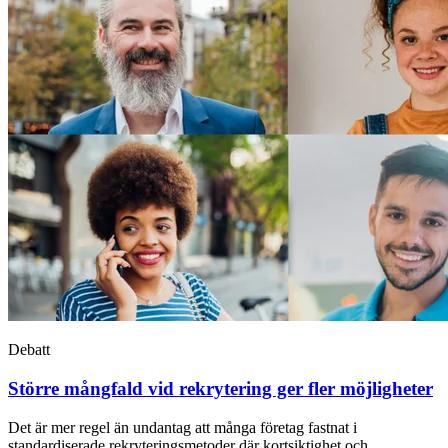
Debatt
Större mångfald vid rekrytering ger fler möjligheter
Det är mer regel än undantag att många företag fastnat i
standardiserade rekryteringsmetoder där kortsiktighet och