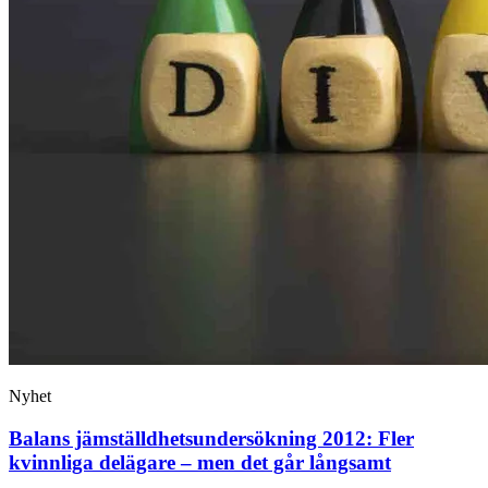
Nyhet
Balans jämställdhets­undersökning 2012: Fler
kvinnliga delägare – men det går långsamt