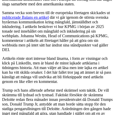
slags samarbete med den amerikanska staten.
Samma vecka som breven till de europeiska företagen skickades ut
publicerade Balans en artikel
där vi går igenom de största svenska
byråernas kommunikation kring mångfald, jämställdhet och
inkludering. I artikeln beskriver vi hur KPMG i början av 2025
tonade ned innehållet om mångfald och inkludering på sin
webbplats. Johanna Westin, Head of Communications på KPMG,
kommenterar i artikeln att företaget håller på att göra om sin
webbsida men på intet sätt har ändrat sina ståndpunkter vad gäller
DEI.
Artikeln rönte stort intresse bland läsarna, i form av visningar och
klick på LinkedIn, men är bland de minst lajkade artiklarna i
tidningens historia. Att man väljer att läsa men inte lajka en artikel
kan ha vitt skilda orsaker. I det här fallet tror jag att ämnet är så pass
känsligt att många vill undvika att bli förknippade med artikeln
genom en like eller en kommentar.
Trump och hans allierade arbetar med skrämsel som taktik. De vill
skrämma till lydnad och tystnad. Faktiskt försökte de skrämma
Deloitte redan flera månader innan presidentvalet då Donald Trumps
son, Donald Trump Jr, antydde att man borde sätta stopp för den
statliga pengarullningen till Deloitte. Anledningen den gången hade
inget med mångfald att göra, utan handlade i stället om att en av