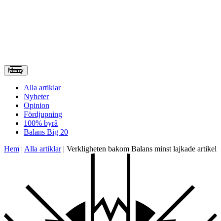
Meny
Alla artiklar
Nyheter
Opinion
Fördjupning
100% byrå
Balans Big 20
Hem
|
Alla artiklar
|
Verkligheten bakom Balans minst lajkade artikel