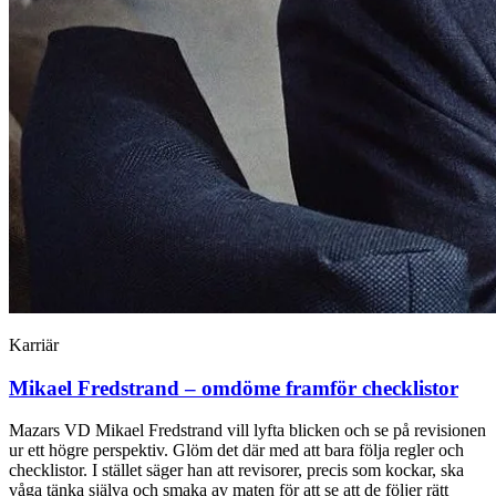
Karriär
Mikael Fredstrand – omdöme framför checklistor
Mazars VD Mikael Fredstrand vill lyfta blicken och se på revisionen
ur ett högre perspektiv. Glöm det där med att bara följa regler och
checklistor. I stället säger han att revisorer, precis som kockar, ska
våga tänka själva och smaka av maten för att se att de följer rätt