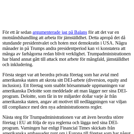
F
ör ett år sedan
argumenterade jag på Balans
för att det var en
motståndshandling att arbeta för jämställdhet. Detta apropå det då
stundande presidentvalet och hoten mot demokratin i USA. Några
månader in på Trumps andra presidentperiod kan vi konstatera att
många av farhågorna redan blivit verklighet. Trumpadministrationen
har bland annat gått till attack mot arbete för mångfald, jämställdhet
och inkludering.
Första steget var att beordra privata företag som har avtal med
amerikanska staten att skrota sitt DEI-arbete (diversion, equity and
inclusion). Ett företag som snabbt hörsammade uppmaningen var
amerikanska Deloitte som meddelade att man lägger ner sina DEI-
program. Deloitte, som får in tre miljarder dollar varje år från
amerikanska staten, angav att motivet till nedläggningen var viljan
till compliance med den nya administrationens regler.
Nästa steg för Trumpadministrationen var att även beordra större
företag i EU att följa de nya reglerna och lägga ned sina DEI-
program. Varningen har enligt Financial Times skickats från
amerikanska ambassader runt om i Europa till företag som har något