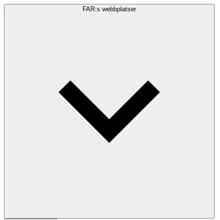
FAR:s webbplatser
Sökfråga
Sök