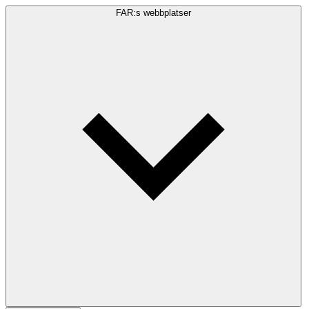
FAR:s webbplatser
Sökfråga
Sök