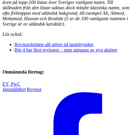
även på topp-100 listan över Sveriges vanligast namn. Till
skillnaden från den listan saknas dock mindre klassiska namn, som
ofta förknippas med utländsk bakgrund, till exempel Ali, Ahmed,
Mohamed, Hassan och Ibrahim (5 av de 100 vanligaste namnen i
Sverige är av utländsk karaktär).
Läs också:
Revisorsbristen allt större på landsbygden
Big 4 har flest revisorer – men utmanas av nya aktörer
Omnämnda företag:
EY,
PwC
Jämställdhet
Revisor