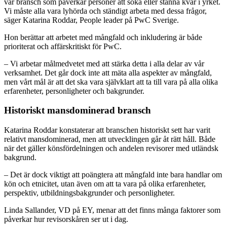
vår bransch som påverkar personer att söka eller stanna kvar i yrket.
Vi måste alla vara lyhörda och ständigt arbeta med dessa frågor,
säger Katarina Roddar, People leader på PwC Sverige.
Hon berättar att arbetet med mångfald och inkludering är både
prioriterat och affärskritiskt för PwC.
– Vi arbetar målmedvetet med att stärka detta i alla delar av vår
verksamhet. Det går dock inte att mäta alla aspekter av mångfald,
men vårt mål är att det ska vara självklart att ta till vara på alla olika
erfarenheter, personligheter och bakgrunder.
Historiskt mansdominerad bransch
Katarina Roddar konstaterar att branschen historiskt sett har varit
relativt mansdominerad, men att utvecklingen går åt rätt håll. Både
när det gäller könsfördelningen och andelen revisorer med utländsk
bakgrund.
– Det är dock viktigt att poängtera att mångfald inte bara handlar om
kön och etnicitet, utan även om att ta vara på olika erfarenheter,
perspektiv, utbildningsbakgrunder och personligheter.
Linda Sallander, VD på EY, menar att det finns många faktorer som
påverkar hur revisorskåren ser ut i dag.