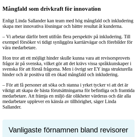
Mångfald som drivkraft för innovation
Enligt Linda Sallander kan team med hög mångfald och inkludering
skapa mer innovativa lösningar och bättre resultat åt kunderna.
– Vi arbetar därför brett utifrån flera perspektiv på inkludering. Till
exempel försöker vi tidigt synliggöra karriärvägar och förebilder för
våra medarbetare.
Hon tror att ett möjligt hinder skulle kunna vara att revisorsprovets
frågor är på svenska, vilket gör att det krävs vissa språkkunskaper i
svenska för att förstå frågorna. Men i övrigt ser EY inga strukturella
hinder och är positiva till en ökad mångfald och inkludering.
– För att få personer att söka och stanna i yrket tycker vi att det är
viktigt att skapa de bästa förutsättningarna för befintliga och framtida
medarbetare. Att främja en miljö där olikheter värderas och där alla
medarbetare upplever en känsla av tillhörighet, säger Linda
Sallander.
Vanligaste förnamnen bland revisorer