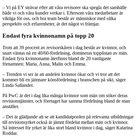
– Vi på EY strävar efter att våra revisorer ska spegla det samhälle
både vi och våra kunder verkar i. Eftersom våra medarbetare är
viktiga för oss, och bra team består av människor med olika
perspektiv och erfarenheter, är det något vi främjar.
Endast fyra kvinnonamn på topp 20
Trots att 39 procent av revisorskåren i dag består av kvinnor, och
snart väntas nå en 40/60-fördelning, domineras topplistan av män.
Endast fyra kvinnonamn återfinns bland de 20 vanligaste
förnamnen: Maria, Anna, Malin och Emma.
– Trenden vi ser är att andelen kvinnor ökar och vi tror att det
kommer bli en jämnare könsfördelning i branschen på sikt, säger
Linda Sallander.
På PwC är det i dag lika många kvinnor som män om söker deras
revisionstjänster, och företaget har samma fördelning bland de man
anställer.
– Det är glädjande att se att kandidatpoolen på relevanta utbildningar
till revisionsyrket också är jämnt fördelat mellan män och kvinnor.
Så intresset för yrket är lika stort bland kvinnor i dag, säger Katarina
Roddar.