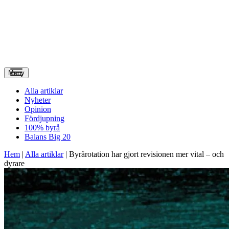
Meny
Alla artiklar
Nyheter
Opinion
Fördjupning
100% byrå
Balans Big 20
Hem
|
Alla artiklar
|
Byrårotation har gjort revisionen mer vital – och
dyrare