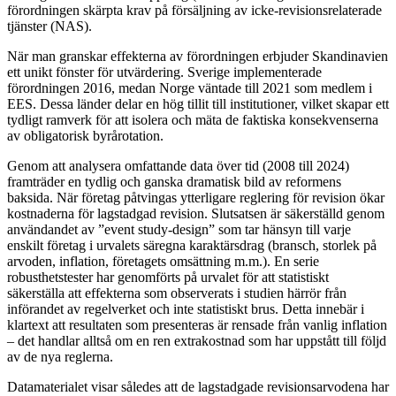
förordningen skärpta krav på försäljning av icke-revisionsrelaterade
tjänster (NAS).
När man granskar effekterna av förordningen erbjuder Skandinavien
ett unikt fönster för utvärdering. Sverige implementerade
förordningen 2016, medan Norge väntade till 2021 som medlem i
EES. Dessa länder delar en hög tillit till institutioner, vilket skapar ett
tydligt ramverk för att isolera och mäta de faktiska konsekvenserna
av obligatorisk byrårotation.
Genom att analysera omfattande data över tid (2008 till 2024)
framträder en tydlig och ganska dramatisk bild av reformens
baksida. När företag påtvingas ytterligare reglering för revision ökar
kostnaderna för lagstadgad revision. Slutsatsen är säkerställd genom
användandet av ”event study-design” som tar hänsyn till varje
enskilt företag i urvalets säregna karaktärsdrag (bransch, storlek på
arvoden, inflation, företagets omsättning m.m.). En serie
robusthetstester har genomförts på urvalet för att statistiskt
säkerställa att effekterna som observerats i studien härrör från
införandet av regelverket och inte statistiskt brus. Detta innebär i
klartext att resultaten som presenteras är rensade från vanlig inflation
– det handlar alltså om en ren extrakostnad som har uppstått till följd
av de nya reglerna.
Datamaterialet visar således att de lagstadgade revisionsarvodena har