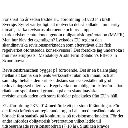
För snart tio år sedan trädde EU-förordning 537/2014 i kraft i
Sverige. Syftet var tydligt: att motverka det så kallade ”familiarity
threat”, stärka revisorns oberoende och bryta upp
marknadskoncentrationen genom obligatorisk byrårotation (MAFR).
Men hur blev det egentligen? Lyckades EU reglera den
skandinaviska revisionsmarknaden som eftersträvat eller fick
regelverket oförutsedda konsekvenser? Det försökte jag undersöka i
min masteruppsats ”Mandatory Audit Firm Rotation’s Effects in
Scandinavia”.
Revisionsbranschen bygger på förtroende. Det är en balansgång
mellan att känna sin klients verksamhet utan och innan, och att
samtidigt behålla den kritiska distans som säkerställer att god
redovisningssed efterlevs. Regelverket om obligatorisk byrårotation
ritade om spelplanen i grunden på den skandinaviska
revisionsmarknaden och stora fördelar påpekades från EU:s håll.
EU-förordning 537/2014 medförde ett par stora förändringar. För
det första krävdes att reglerande organ i alla medlemsländer aktivt
började föra statistik på konkurrens på revisionsmarknaden. För det
andra infördes obligatorisk byrårotation vilket ledde till
tidsbegränsade revisionsuppdrag (7-10 år). Slutligen krävde