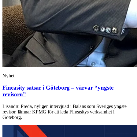
Nyhet
Fineasity satsar i Göteborg – värvar “yngste
revisorn”
Lisandru Preda, nyligen intervjuad i Balans som Sveriges yngste
revisor, lämnar KPMG för att leda Fineasitys verksamhet i
Göteborg.