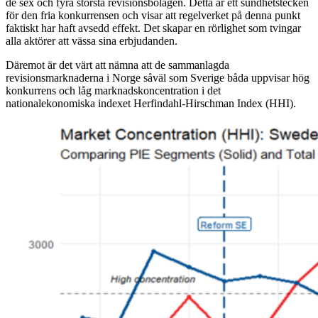
de sex och fyra största revisionsbolagen. Detta är ett sundhetstecken
för den fria konkurrensen och visar att regelverket på denna punkt
faktiskt har haft avsedd effekt. Det skapar en rörlighet som tvingar
alla aktörer att vässa sina erbjudanden.
Däremot är det värt att nämna att de sammanlagda
revisionsmarknaderna i Norge såväl som Sverige båda uppvisar hög
konkurrens och låg marknadskoncentration i det
nationalekonomiska indexet Herfindahl-Hirschman Index (HHI).