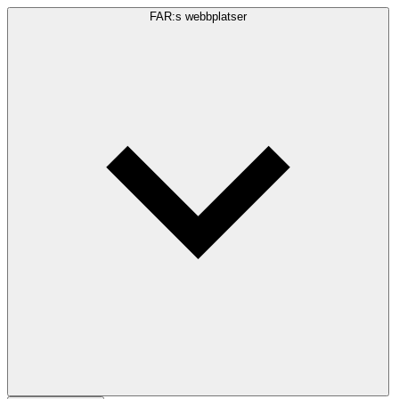
FAR:s webbplatser
Sökfråga
Sök