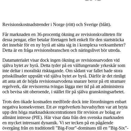
Revisionskostnadstrender i Norge (rött) och Sverige (blått).
Får marknaden en 36-procentig ökning av revisionskvaliteten för
dessa pengar, eller betalar företagen helt enkelt för den startsträcka
det innebär för en ny byrå att sätta sig in i komplexa verksamheter?
Detta är en fråga revisionsbranschen och näringslivet bör utreda.
Datamaterialet visar dock ingen ökning av revisionsarvoden vid
själva bytet av byrå. Detta tyder på en välfungerande yrkeskår som
inte deltar i moraliskt risktagande. Om sådant var fallet hade stora
prisskillnader uppstått vid själva bytet av byrå. Därför är det rimligt
att anta att de höjda revisionsarvodena snarare beror på ett stramare
regelverk, där revisorerna tvingas lägga mer tid på att administrera
och bevisa sitt oberoende, i stället för på själva granskningsarbetet.
Trots den ökade kostnaden medförde dock inte förordningen enbart
negativa konsekvenser. Ett av regelverkets huvudsyften var att bryta
upp den höga marknadskoncentrationen för revision av bolag av
allmänt intresse (PIE). Här visar data från den svenska marknaden
en mycket intressant dynamik. Vi ser tecken på en pågående
övergång från en traditionell ”Big-Four”-dominans till en ”Big-Six”-