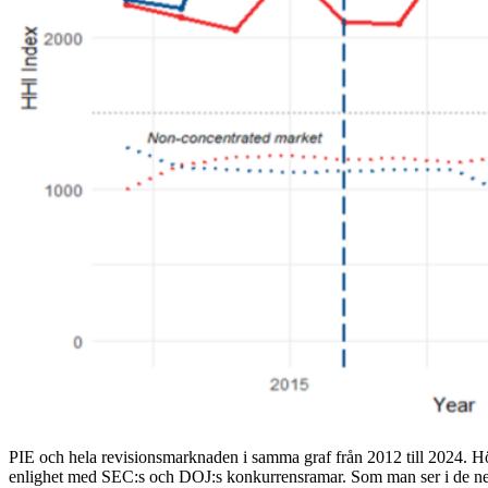
PIE och hela revisionsmarknaden i samma graf från 2012 till 2024. 
enlighet med SEC:s och DOJ:s konkurrensramar. Som man ser i de nede