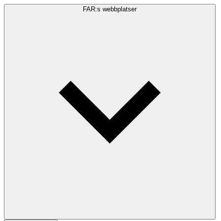
FAR:s webbplatser
Sökfråga
Sök