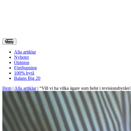
Meny
Alla artiklar
Nyheter
Opinion
Fördjupning
100% byrå
Balans Big 20
Hem
|
Alla artiklar
|
“Vill vi ha vilka ägare som helst i revisionsbyråer