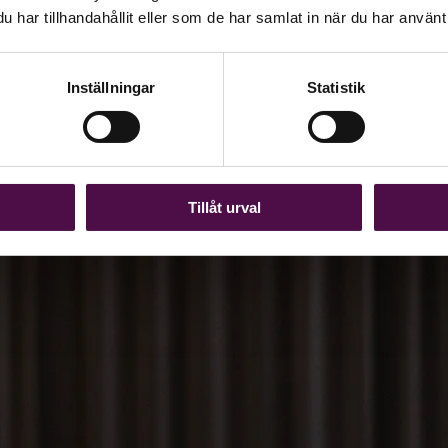
har tillhandahållit eller som de har samlat in när du har använt 
ntensiva teknikutveckling fullt möjligt att bli en mycket mer effektiv
en första delen av en serie krönikor om AI och teknikutveckling.
Inställningar
Statistik
Tillåt urval