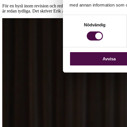
med annan information som du 
För en byrå inom revision och redovisning är det på grund av dagens i
är redan tydliga. Det skriver Erik Arwinge, automationsrådgivare, i d
Samtyckesval
Nödvändig
Avvisa