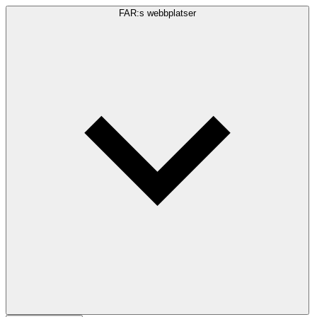
FAR:s webbplatser
Sökfråga
Sök