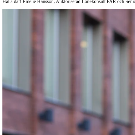
Hallå där! Emelie Hansson, Auktoriserad Lönekonsult FAR och Senior 