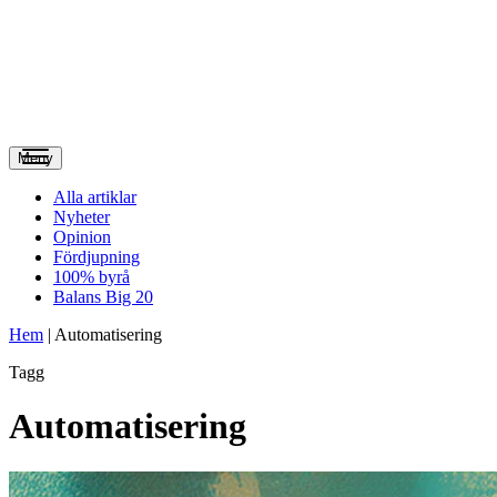
Meny
Alla artiklar
Nyheter
Opinion
Fördjupning
100% byrå
Balans Big 20
Hem
|
Automatisering
Tagg
Automatisering