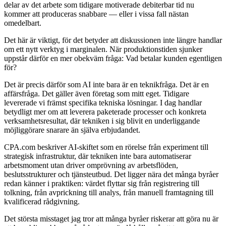
delar av det arbete som tidigare motiverade debiterbar tid nu
kommer att produceras snabbare — eller i vissa fall nästan
omedelbart.
Det här är viktigt, för det betyder att diskussionen inte längre handlar
om ett nytt verktyg i marginalen. När produktionstiden sjunker
uppstår därför en mer obekväm fråga: Vad betalar kunden egentligen
för?
Det är precis därför som AI inte bara är en teknikfråga. Det är en
affärsfråga. Det gäller även företag som mitt eget. Tidigare
levererade vi främst specifika tekniska lösningar. I dag handlar
betydligt mer om att leverera paketerade processer och konkreta
verksamhetsresultat, där tekniken i sig blivit en underliggande
möjliggörare snarare än själva erbjudandet.
CPA.com beskriver AI-skiftet som en rörelse från experiment till
strategisk infrastruktur, där tekniken inte bara automatiserar
arbetsmoment utan driver omprövning av arbetsflöden,
beslutsstrukturer och tjänsteutbud. Det ligger nära det många byråer
redan känner i praktiken: värdet flyttar sig från registrering till
tolkning, från avprickning till analys, från manuell framtagning till
kvalificerad rådgivning.
Det största misstaget jag tror att många byråer riskerar att göra nu är