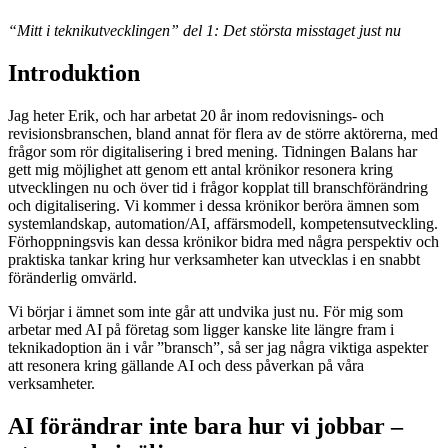
“Mitt i teknikutvecklingen” del 1: Det största misstaget just nu
Introduktion
Jag heter Erik, och har arbetat 20 år inom redovisnings- och
revisionsbranschen, bland annat för flera av de större aktörerna, med
frågor som rör digitalisering i bred mening. Tidningen Balans har
gett mig möjlighet att genom ett antal krönikor resonera kring
utvecklingen nu och över tid i frågor kopplat till branschförändring
och digitalisering. Vi kommer i dessa krönikor beröra ämnen som
systemlandskap, automation/AI, affärsmodell, kompetensutveckling.
Förhoppningsvis kan dessa krönikor bidra med några perspektiv och
praktiska tankar kring hur verksamheter kan utvecklas i en snabbt
föränderlig omvärld.
Vi börjar i ämnet som inte går att undvika just nu. För mig som
arbetar med AI på företag som ligger kanske lite längre fram i
teknikadoption än i vår ”bransch”, så ser jag några viktiga aspekter
att resonera kring gällande AI och dess påverkan på våra
verksamheter.
AI förändrar inte bara hur vi jobbar –