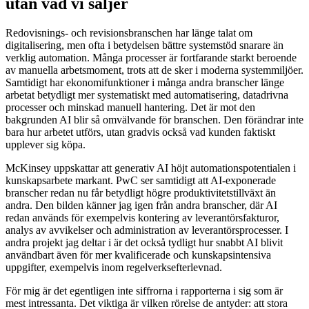
utan vad vi säljer
Redovisnings- och revisionsbranschen har länge talat om
digitalisering, men ofta i betydelsen bättre systemstöd snarare än
verklig automation. Många processer är fortfarande starkt beroende
av manuella arbetsmoment, trots att de sker i moderna systemmiljöer.
Samtidigt har ekonomifunktioner i många andra branscher länge
arbetat betydligt mer systematiskt med automatisering, datadrivna
processer och minskad manuell hantering. Det är mot den
bakgrunden AI blir så omvälvande för branschen. Den förändrar inte
bara hur arbetet utförs, utan gradvis också vad kunden faktiskt
upplever sig köpa.
McKinsey uppskattar att generativ AI höjt automationspotentialen i
kunskapsarbete markant. PwC ser samtidigt att AI-exponerade
branscher redan nu får betydligt högre produktivitetstillväxt än
andra. Den bilden känner jag igen från andra branscher, där AI
redan används för exempelvis kontering av leverantörsfakturor,
analys av avvikelser och administration av leverantörsprocesser. I
andra projekt jag deltar i är det också tydligt hur snabbt AI blivit
användbart även för mer kvalificerade och kunskapsintensiva
uppgifter, exempelvis inom regelverksefterlevnad.
För mig är det egentligen inte siffrorna i rapporterna i sig som är
mest intressanta. Det viktiga är vilken rörelse de antyder: att stora