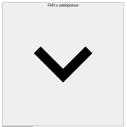
FAR:s webbplatser
Sökfråga
Sök