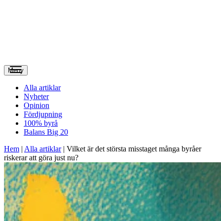
Meny
Alla artiklar
Nyheter
Opinion
Fördjupning
100% byrå
Balans Big 20
Hem
|
Alla artiklar
|
Vilket är det största misstaget många byråer
riskerar att göra just nu?