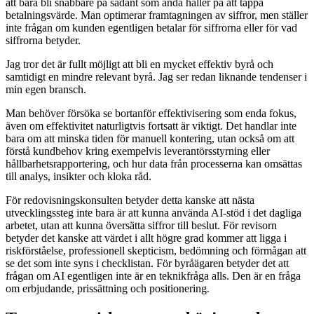
att bara bli snabbare på sådant som ändå håller på att tappa
betalningsvärde. Man optimerar framtagningen av siffror, men ställer
inte frågan om kunden egentligen betalar för siffrorna eller för vad
siffrorna betyder.
Jag tror det är fullt möjligt att bli en mycket effektiv byrå och
samtidigt en mindre relevant byrå. Jag ser redan liknande tendenser i
min egen bransch.
Man behöver försöka se bortanför effektivisering som enda fokus,
även om effektivitet naturligtvis fortsatt är viktigt. Det handlar inte
bara om att minska tiden för manuell kontering, utan också om att
förstå kundbehov kring exempelvis leverantörsstyrning eller
hållbarhetsrapportering, och hur data från processerna kan omsättas
till analys, insikter och kloka råd.
För redovisningskonsulten betyder detta kanske att nästa
utvecklingssteg inte bara är att kunna använda AI-stöd i det dagliga
arbetet, utan att kunna översätta siffror till beslut. För revisorn
betyder det kanske att värdet i allt högre grad kommer att ligga i
riskförståelse, professionell skepticism, bedömning och förmågan att
se det som inte syns i checklistan. För byråägaren betyder det att
frågan om AI egentligen inte är en teknikfråga alls. Den är en fråga
om erbjudande, prissättning och positionering.