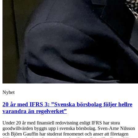
Nyhet
20 år med IFRS 3: ”Svenska börsbolag följer hellre
varandra än regelverket”
Under 20 år med finansiell redovisning enligt IFRS har stora
goodwillvärden byggts upp i svenska börsbolag. Sven-Arne Nilsson
och Björn Gauffin har studerat fenomenet och anser att företagen