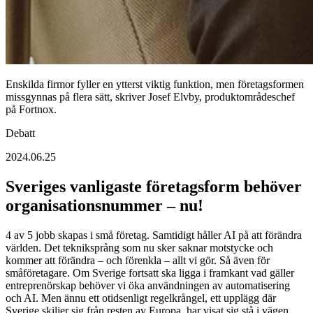
Enskilda firmor fyller en ytterst viktig funktion, men företagsformen
missgynnas på flera sätt, skriver Josef Elvby, produktområdeschef
på Fortnox.
Debatt
2024.06.25
Sveriges vanligaste företagsform behöver
organisationsnummer – nu!
4 av 5 jobb skapas i små företag. Samtidigt håller AI på att förändra
världen. Det tekniksprång som nu sker saknar motstycke och
kommer att förändra – och förenkla – allt vi gör. Så även för
småföretagare. Om Sverige fortsatt ska ligga i framkant vad gäller
entreprenörskap behöver vi öka användningen av automatisering
och AI. Men ännu ett otidsenligt regelkrångel, ett upplägg där
Sverige skiljer sig från resten av Europa, har visat sig stå i vägen.