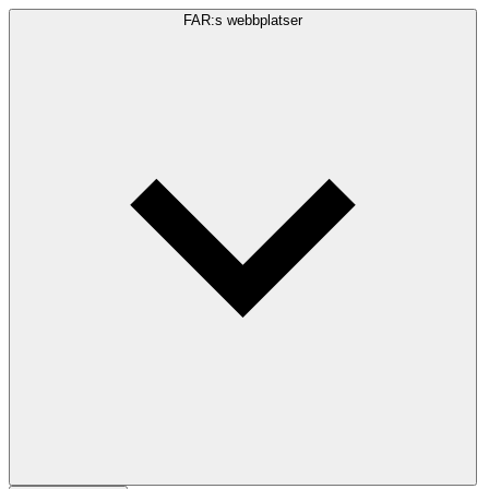
FAR:s webbplatser
Sökfråga
Sök