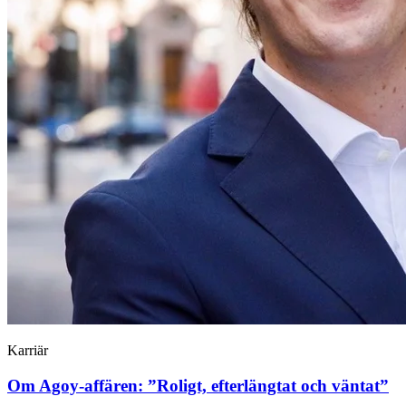
Karriär
Om Agoy-affären: ”Roligt, efter­längtat och väntat”