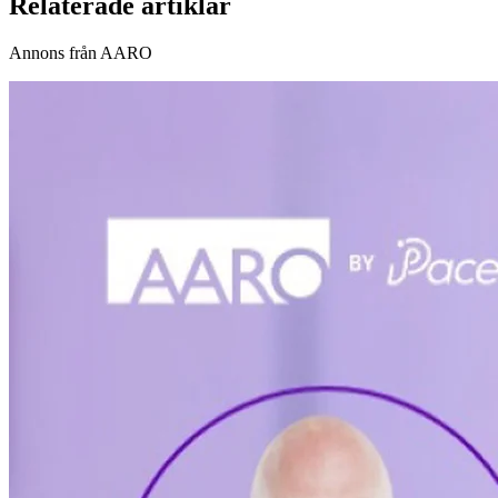
Relaterade artiklar
Annons från AARO