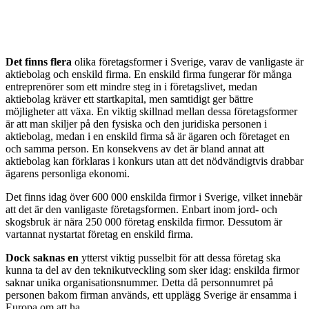
Det finns flera
olika företagsformer i Sverige, varav de vanligaste är
aktiebolag och enskild firma. En enskild firma fungerar för många
entreprenörer som ett mindre steg in i företagslivet, medan
aktiebolag kräver ett startkapital, men samtidigt ger bättre
möjligheter att växa. En viktig skillnad mellan dessa företagsformer
är att man skiljer på den fysiska och den juridiska personen i
aktiebolag, medan i en enskild firma så är ägaren och företaget en
och samma person. En konsekvens av det är bland annat att
aktiebolag kan förklaras i konkurs utan att det nödvändigtvis drabbar
ägarens personliga ekonomi.
Det finns idag över 600 000 enskilda firmor i Sverige, vilket innebär
att det är den vanligaste företagsformen. Enbart inom jord- och
skogsbruk är nära 250 000 företag enskilda firmor. Dessutom är
vartannat nystartat företag en enskild firma.
Dock saknas en
ytterst viktig pusselbit för att dessa företag ska
kunna ta del av den teknikutveckling som sker idag: enskilda firmor
saknar unika organisationsnummer. Detta då personnumret på
personen bakom firman används, ett upplägg Sverige är ensamma i
Europa om att ha.