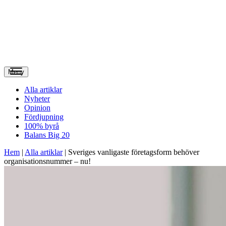
Meny
Alla artiklar
Nyheter
Opinion
Fördjupning
100% byrå
Balans Big 20
Hem
|
Alla artiklar
|
Sveriges vanligaste företagsform behöver
organisationsnummer – nu!