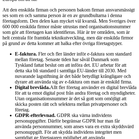
Att den enskilda firman och personen bakom firman ansvarsmässigt
ses som en och samma person är en av grundbultarna i denna
företagsform. Den delen kan mycket väl kvarstå. Men Sveriges över
600 000 enskilda firmor måste utrustas med organisationsnummer
som gör att företagen kan identifieras. Här är tre områden, som är
helt centrala för framtida teknikutveckling, men där enskilda firmor
på grund av detta kommer att halka efter övriga företagstyper.
E-faktura.
Fler och fler länder inför e-faktura som standard
mellan företag. Senaste tiden har såväl Danmark som
Tyskland fattat beslut om att införa det. EU arbetar för att
detta ska bli standard i samtliga EU-länder till 2030. Med
nuvarande lagstiftning är det både betydligt krångligare och
dyrare att använda sig av e-faktura om man är enskild firma.
Digital brevlåda.
Allt fler företag använder en digital brevlåda
för att ta emot digital post från andra företag och myndigheter.
Utan organisationsnummer är det så gott som omöjligt att
skicka posten rätt och selektera mellan privatpersoner och
företag.
GDPR-efterlevnad.
GDPR ska värna individens
personuppgifter. Därför begränsar GDPR hur man får
använda personnummer, som anses vara en extra skyddsvärd
personuppgift. För att skydda individens integritet men
samtidigt ge företagaren möjlighet att använda