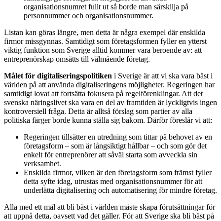
organisationsnumret fullt ut så borde man särskilja på
personnummer och organisationsnummer.
Listan kan göras längre, men detta är några exempel där enskilda
firmor missgynnas. Samtidigt som företagsformen fyller en ytterst
viktig funktion som Sverige alltid kommer vara beroende av: att
entreprenörskap omsätts till välmående företag.
Målet för digitaliseringspolitiken
i Sverige är att vi ska vara bäst i
världen på att använda digitaliseringens möjligheter. Regeringen har
samtidigt lovat att fortsätta fokusera på regelförenklingar. Att det
svenska näringslivet ska vara en del av framtiden är lyckligtvis ingen
kontroversiell fråga. Detta är alltså förslag som partier av alla
politiska färger borde kunna ställa sig bakom. Därför föreslår vi att:
Regeringen tillsätter en utredning som tittar på behovet av en
företagsform – som är långsiktigt hållbar – och som gör det
enkelt för entreprenörer att såväl starta som avveckla sin
verksamhet.
Enskilda firmor, vilken är den företagsform som främst fyller
detta syfte idag, utrustas med organisationsnummer för att
underlätta digitalisering och automatisering för mindre företag.
Alla med ett mål att bli bäst i världen måste skapa förutsättningar för
att uppnå detta, oavsett vad det gäller. För att Sverige ska bli bäst på