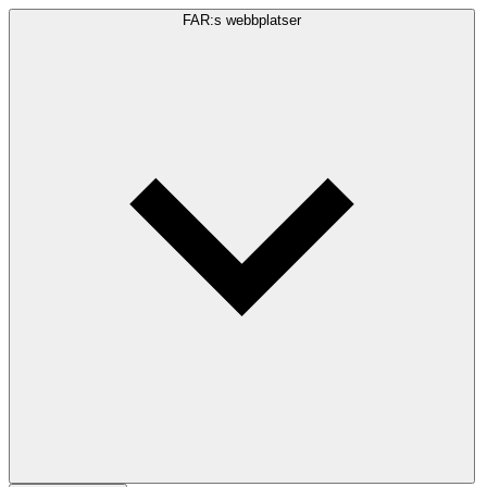
FAR:s webbplatser
Sökfråga
Sök