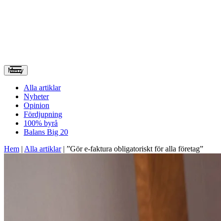
Meny
Alla artiklar
Nyheter
Opinion
Fördjupning
100% byrå
Balans Big 20
Hem
|
Alla artiklar
|
”Gör e-faktura obligatoriskt för alla företag”