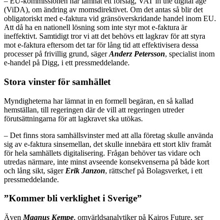
– EU-kommissionen har lämnat ett förslag, VAT in the digital age
(ViDA), om ändring av momsdirektivet. Om det antas så blir det
obligatoriskt med e-faktura vid gränsöverskridande handel inom EU.
Att då ha en nationell lösning som inte styr mot e-faktura är
ineffektivt. Samtidigt tror vi att det behövs ett lagkrav för att styra
mot e-faktura eftersom det tar för lång tid att effektivisera dessa
processer på frivillig grund, säger
Anderz Petersson
, specialist inom
e-handel på Digg, i ett pressmeddelande.
Stora vinster för samhället
Myndigheterna har lämnat in en formell begäran, en så kallad
hemställan, till regeringen där de vill att regeringen utreder
förutsättningarna för att lagkravet ska utökas.
– Det finns stora samhällsvinster med att alla företag skulle använda
sig av e-faktura sinsemellan, det skulle innebära ett stort kliv framåt
för hela samhällets digitalisering. Frågan behöver tas vidare och
utredas närmare, inte minst avseende konsekvenserna på både kort
och lång sikt, säger
Erik Janzon
, rättschef på Bolagsverket, i ett
pressmeddelande.
”Kommer bli verklighet i Sverige”
Även
Magnus Kempe
, omvärldsanalytiker på Kairos Future, ser