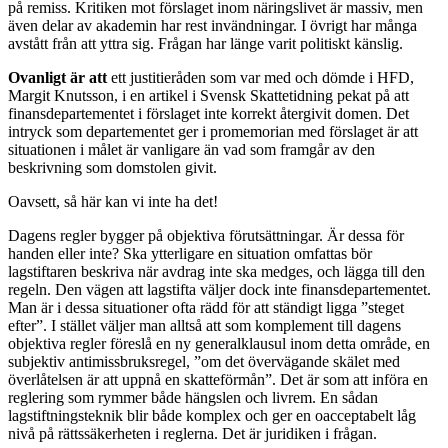
på remiss. Kritiken mot förslaget inom näringslivet är massiv, men
även delar av akademin har rest invändningar. I övrigt har många
avstått från att yttra sig. Frågan har länge varit politiskt känslig.
Ovanligt är att
ett justitieråden som var med och dömde i HFD,
Margit Knutsson, i en artikel i Svensk Skattetidning pekat på att
finansdepartementet i förslaget inte korrekt återgivit domen. Det
intryck som departementet ger i promemorian med förslaget är att
situationen i målet är vanligare än vad som framgår av den
beskrivning som domstolen givit.
Oavsett, så här kan vi inte ha det!
Dagens regler bygger på objektiva förutsättningar. Är dessa för
handen eller inte? Ska ytterligare en situation omfattas bör
lagstiftaren beskriva när avdrag inte ska medges, och lägga till den
regeln. Den vägen att lagstifta väljer dock inte finansdepartementet.
Man är i dessa situationer ofta rädd för att ständigt ligga ”steget
efter”. I stället väljer man alltså att som komplement till dagens
objektiva regler föreslå en ny generalklausul inom detta område, en
subjektiv antimissbruksregel, ”om det övervägande skälet med
överlåtelsen är att uppnå en skatteförmån”. Det är som att införa en
reglering som rymmer både hängslen och livrem. En sådan
lagstiftningsteknik blir både komplex och ger en oacceptabelt låg
nivå på rättssäkerheten i reglerna. Det är juridiken i frågan.