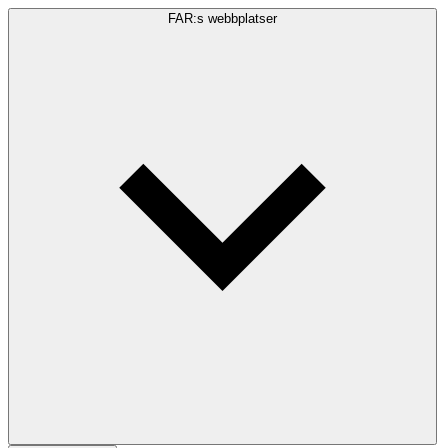
FAR:s webbplatser
Sökfråga
Sök