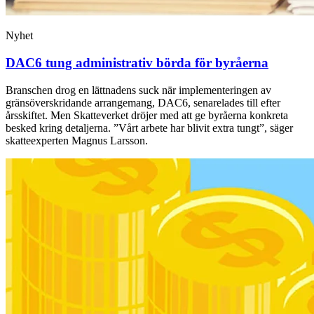
Nyhet
DAC6 tung administrativ börda för byråerna
Branschen drog en lättnadens suck när implementeringen av
gränsöverskridande arrangemang, DAC6, senarelades till efter
årsskiftet. Men Skatteverket dröjer med att ge byråerna konkreta
besked kring detaljerna. ”Vårt arbete har blivit extra tungt”, säger
skatteexperten Magnus Larsson.