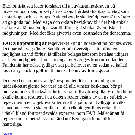
Ekonomiskt sett leder förslaget till att avkastningskraven på
investeringar ökar, priset på risk ökar. Hårdast drabbas företag som
är start-ups och scale-ups. Auktoriserade skatterådgivare får svårare
att ge goda råd. Med vaga och oklara beviskrav blir det helt enkelt
svårare att lämna tydliga svar till företag. Då ökar även risken i
rådgivningen. Med det ökar givetvis även kostnaden för densamma.
FAR:s uppfattning är
regelverket kring underskott nu bör ses över.
Det har nått vägs ände. Samtidigt bör övervägas att införa en
möjlighet att vid förlust få tillbaka bolagsskatt som betalats tidigare
år. Den möjligheten finns i många av Sveriges konkurrentländer.
Pandemin har också tydligt visat på behovet av en sådan så kallad
loss-carry-back regelför att minska behov av företagsstöd.
Den enkla ekonomiska utgångspunkten för en utredning om
underskottsreglerna bör vara att då alla vinster beskattas, bör på
motsvarande sätt också förluster vara fullt avdragsgilla. En utredning
skulle kunna resultera i att dagens regler ersätts av en ny subjektiv
regel, men med objektiva kriterier att ta på för att tydliggöra vilka
situationer regeln ska omfatta. I den riktningen finns redan lite
”tänk” bland förtroendevalda experter inom FAR. Målet är att få
regler som är mer rättssäkra, ändamålsenliga och praktiskt
hanterliga.
Skatt