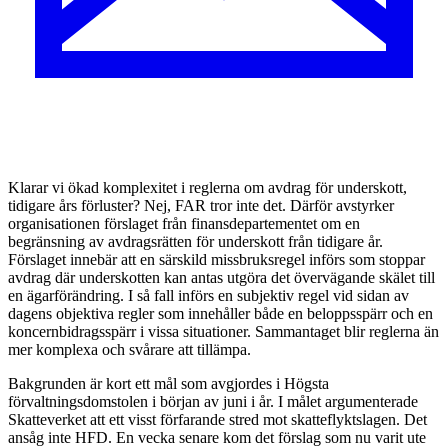
K
larar vi ökad komplexitet i reglerna om avdrag för underskott,
tidigare års förluster? Nej, FAR tror inte det. Därför avstyrker
organisationen förslaget från finansdepartementet om en
begränsning av avdragsrätten för underskott från tidigare år.
Förslaget innebär att en särskild missbruksregel införs som stoppar
avdrag där underskotten kan antas utgöra det övervägande skälet till
en ägarförändring. I så fall införs en subjektiv regel vid sidan av
dagens objektiva regler som innehåller både en beloppsspärr och en
koncernbidragsspärr i vissa situationer. Sammantaget blir reglerna än
mer komplexa och svårare att tillämpa.
Bakgrunden är kort ett mål som avgjordes i Högsta
förvaltningsdomstolen i början av juni i år. I målet argumenterade
Skatteverket att ett visst förfarande stred mot skatteflyktslagen. Det
ansåg inte HFD. En vecka senare kom det förslag som nu varit ute