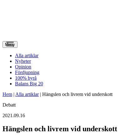
Meny
Alla artiklar
Nyheter
Opinion
Fördjupning
100% byrå
Balans Big 20
Hem
|
Alla artiklar
|
Hängslen och livrem vid underskott
Debatt
2021.09.16
Hängslen och livrem vid underskott