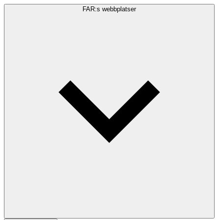
FAR:s webbplatser
Sökfråga
Sök