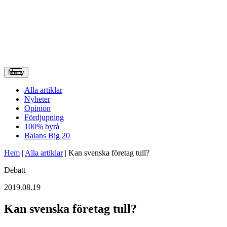
Meny
Alla artiklar
Nyheter
Opinion
Fördjupning
100% byrå
Balans Big 20
Hem
|
Alla artiklar
|
Kan svenska företag tull?
Debatt
2019.08.19
Kan svenska företag tull?