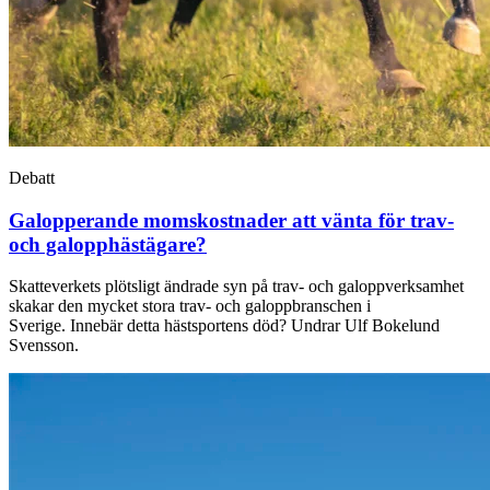
Debatt
Galopperande momskostnader att vänta för trav-
och galopphästägare?
Skatteverkets plötsligt ändrade syn på trav- och galoppverksamhet
skakar den mycket stora trav- och galoppbranschen i
Sverige. Innebär detta hästsportens död? Undrar Ulf Bokelund
Svensson.