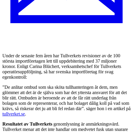
U
nder de senaste fem åren har Tullverkets revisioner av de 100
största importföretagen lett till uppdebitering med 37 miljoner
kronor. Enligt Carina Blüchert, verksamhetschef för Tullverkets
operatörsuppföljning, så har svenska importföretag för svag
egenkontroll:
”De anlitar ombud som ska sköta tullhanteringen åt dem, men
glömmer att det är de själva som har det yttersta ansvaret för att det
blir rätt. Ombuden är beroende av att de får rätt underlag från
bolagen som de representerar, och har bolaget dålig koll på vad som
krävs, så riskerar det ju att bli fel redan där”. säger hon i en artikel på
tullverket.se
.
Resultatet av Tullverkets
genomlysning är anmärkningsvärd.
Tullverket menar att det inte handlar om medvetet fusk utan snarare