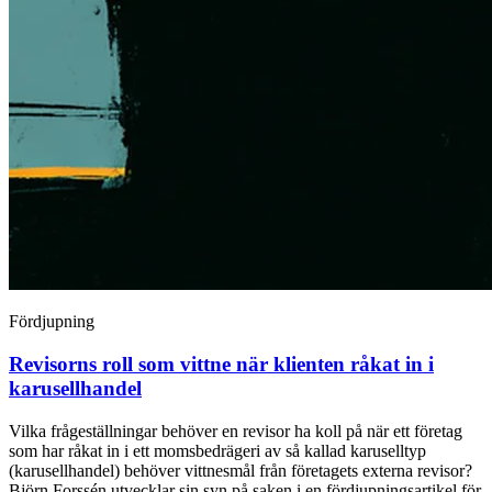
Fördjupning
Revisorns roll som vittne när klienten råkat in i
karusellhandel
Vilka frågeställningar behöver en revisor ha koll på när ett företag
som har råkat in i ett momsbedrägeri av så kallad karuselltyp
(karusellhandel) behöver vittnesmål från företagets externa revisor?
Björn Forssén utvecklar sin syn på saken i en fördjupningsartikel för