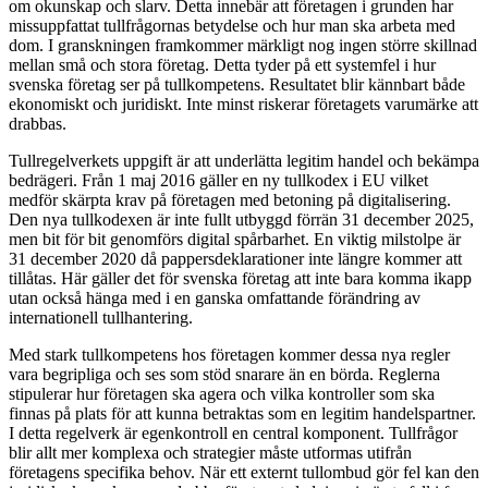
om okunskap och slarv. Detta innebär att företagen i grunden har
missuppfattat tullfrågornas betydelse och hur man ska arbeta med
dom. I granskningen framkommer märkligt nog ingen större skillnad
mellan små och stora företag. Detta tyder på ett systemfel i hur
svenska företag ser på tullkompetens. Resultatet blir kännbart både
ekonomiskt och juridiskt. Inte minst riskerar företagets varumärke att
drabbas.
Tullregelverkets uppgift är att underlätta legitim handel och bekämpa
bedrägeri. Från 1 maj 2016 gäller en ny tullkodex i EU vilket
medför skärpta krav på företagen med betoning på digitalisering.
Den nya tullkodexen är inte fullt utbyggd förrän 31 december 2025,
men bit för bit genomförs digital spårbarhet. En viktig milstolpe är
31 december 2020 då pappersdeklarationer inte längre kommer att
tillåtas. Här gäller det för svenska företag att inte bara komma ikapp
utan också hänga med i en ganska omfattande förändring av
internationell tullhantering.
Med stark tullkompetens hos företagen kommer dessa nya regler
vara begripliga och ses som stöd snarare än en börda. Reglerna
stipulerar hur företagen ska agera och vilka kontroller som ska
finnas på plats för att kunna betraktas som en legitim handelspartner.
I detta regelverk är egenkontroll en central komponent. Tullfrågor
blir allt mer komplexa och strategier måste utformas utifrån
företagens specifika behov. När ett externt tullombud gör fel kan den