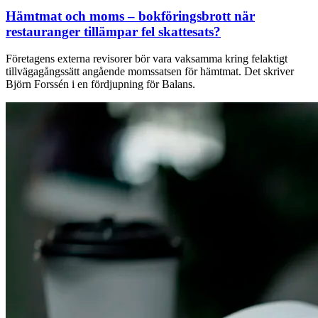
Hämtmat och moms – bokföringsbrott när
restauranger tillämpar fel skattesats?
Företagens externa revisorer bör vara vaksamma kring felaktigt
tillvägagångssätt angående momssatsen för hämtmat. Det skriver
Björn Forssén i en fördjupning för Balans.