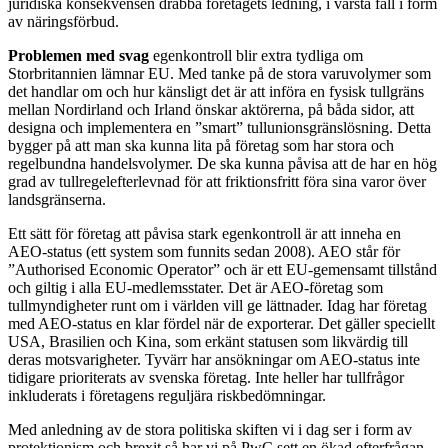
juridiska konsekvensen drabba företagets ledning, i värsta fall i form
av näringsförbud.
Problemen med svag
egenkontroll blir extra tydliga om
Storbritannien lämnar EU. Med tanke på de stora varuvolymer som
det handlar om och hur känsligt det är att införa en fysisk tullgräns
mellan Nordirland och Irland önskar aktörerna, på båda sidor, att
designa och implementera en ”smart” tullunionsgränslösning. Detta
bygger på att man ska kunna lita på företag som har stora och
regelbundna handelsvolymer. De ska kunna påvisa att de har en hög
grad av tullregelefterlevnad för att friktionsfritt föra sina varor över
landsgränserna.
Ett sätt för företag att påvisa stark egenkontroll är att inneha en
AEO-status (ett system som funnits sedan 2008). AEO står för
”Authorised Economic Operator” och är ett EU-gemensamt tillstånd
och giltig i alla EU-medlemsstater. Det är AEO-företag som
tullmyndigheter runt om i världen vill ge lättnader. Idag har företag
med AEO-status en klar fördel när de exporterar. Det gäller speciellt
USA, Brasilien och Kina, som erkänt statusen som likvärdig till
deras motsvarigheter. Tyvärr har ansökningar om AEO-status inte
tidigare prioriterats av svenska företag. Inte heller har tullfrågor
inkluderats i företagens reguljära riskbedömningar.
Med anledning av de stora politiska skiften vi i dag ser i form av
protektionism och brexit så har vi på PwC sett en ökad efterfrågan