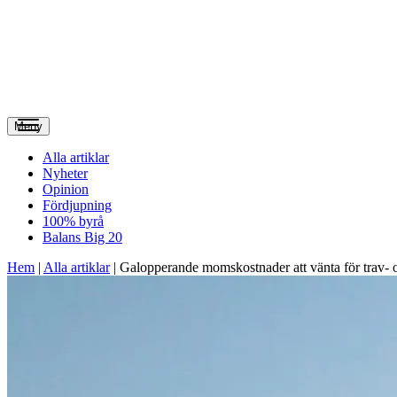
Meny
Alla artiklar
Nyheter
Opinion
Fördjupning
100% byrå
Balans Big 20
Hem
|
Alla artiklar
|
Galopperande momskostnader att vänta för trav- 