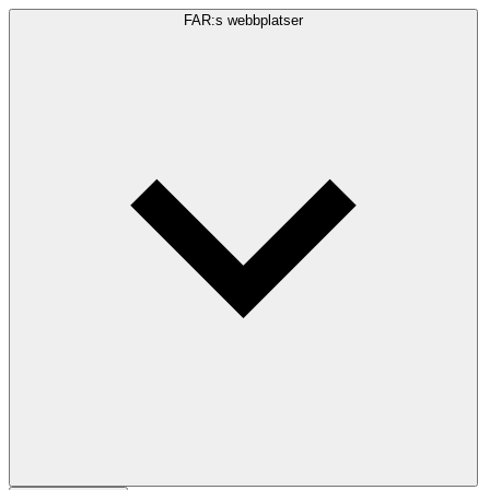
FAR:s webbplatser
Sökfråga
Sök