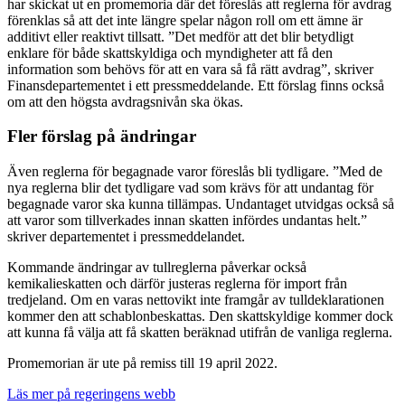
har skickat ut en promemoria där det föreslås att reglerna för avdrag
förenklas så att det inte längre spelar någon roll om ett ämne är
additivt eller reaktivt tillsatt. ”Det medför att det blir betydligt
enklare för både skattskyldiga och myndigheter att få den
information som behövs för att en vara så få rätt avdrag”, skriver
Finansdepartementet i ett pressmeddelande. Ett förslag finns också
om att den högsta avdragsnivån ska ökas.
Fler förslag på ändringar
Även reglerna för begagnade varor föreslås bli tydligare. ”Med de
nya reglerna blir det tydligare vad som krävs för att undantag för
begagnade varor ska kunna tillämpas. Undantaget utvidgas också så
att varor som tillverkades innan skatten infördes undantas helt.”
skriver departementet i pressmeddelandet.
Kommande ändringar av tullreglerna påverkar också
kemikalieskatten och därför justeras reglerna för import från
tredjeland. Om en varas nettovikt inte framgår av tulldeklarationen
kommer den att schablonbeskattas. Den skattskyldige kommer dock
att kunna få välja att få skatten beräknad utifrån de vanliga reglerna.
Promemorian är ute på remiss till 19 april 2022.
Läs mer på regeringens webb