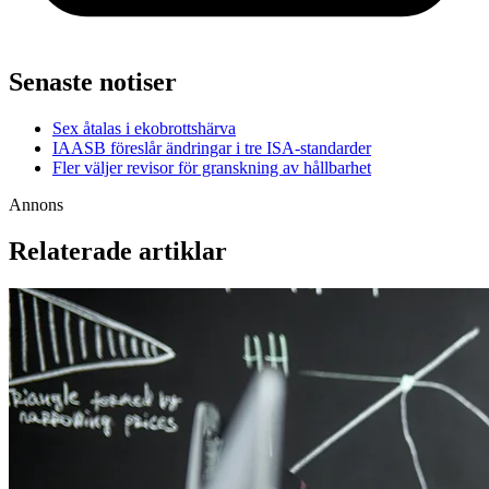
Senaste notiser
Sex åtalas i ekobrottshärva
IAASB föreslår ändringar i tre ISA-standarder
Fler väljer revisor för granskning av hållbarhet
Annons
Relaterade artiklar