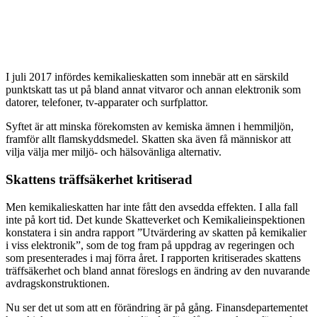
I juli 2017 infördes kemikalieskatten som innebär att en särskild
punktskatt tas ut på bland annat vitvaror och annan elektronik som
datorer, telefoner, tv-apparater och surfplattor.
Syftet är att minska förekomsten av kemiska ämnen i hemmiljön,
framför allt flamskyddsmedel. Skatten ska även få människor att
vilja välja mer miljö- och hälsovänliga alternativ.
Skattens träffsäkerhet kritiserad
Men kemikalieskatten har inte fått den avsedda effekten. I alla fall
inte på kort tid. Det kunde Skatteverket och Kemikalieinspektionen
konstatera i sin andra rapport ”Utvärdering av skatten på kemikalier
i viss elektronik”, som de tog fram på uppdrag av regeringen och
som presenterades i maj förra året. I rapporten kritiserades skattens
träffsäkerhet och bland annat föreslogs en ändring av den nuvarande
avdragskonstruktionen.
Nu ser det ut som att en förändring är på gång. Finansdepartementet