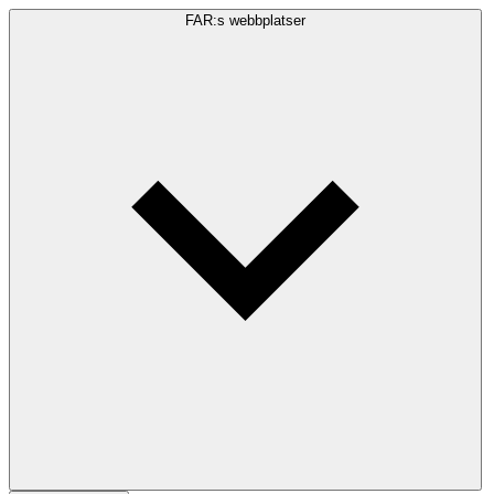
FAR:s webbplatser
Sökfråga
Sök