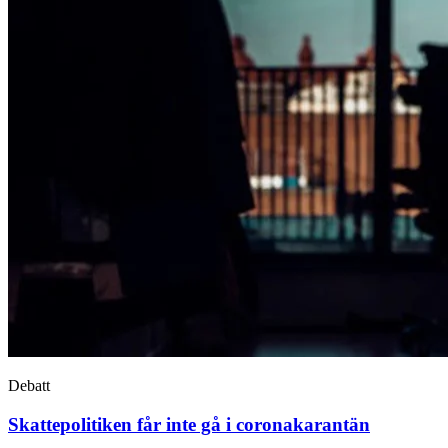
Debatt
Skattepolitiken får inte gå i coronakarantän