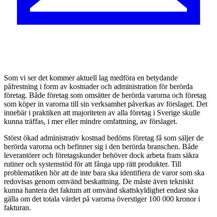
S
om vi ser det kommer aktuell lag medföra en betydande
påfrestning i form av kostnader och administration för berörda
företag. Både företag som omsätter de berörda varorna och företag
som köper in varorna till sin verksamhet påverkas av förslaget. Det
innebär i praktiken att majoriteten av alla företag i Sverige skulle
kunna träffas, i mer eller mindre omfattning, av förslaget.
Störst ökad administrativ kostnad bedöms företag få som säljer de
berörda varorna och befinner sig i den berörda branschen. Både
leverantörer och företagskunder behöver dock arbeta fram säkra
rutiner och systemstöd för att fånga upp rätt produkter. Till
problematiken hör att de inte bara ska identifiera de varor som ska
redovisas genom omvänd beskattning. De måste även tekniskt
kunna hantera det faktum att omvänd skattskyldighet endast ska
gälla om det totala värdet på varorna överstiger 100 000 kronor i
fakturan.