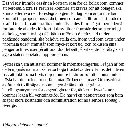
Det vi ser
framför oss är en kostsam resa för de bolag som kommer
att beröras. Stora IT-resurser kommer att krävas för att bolagen ska
kunna efterleva den föreslagna lagen. En lag, som ännu inte har
kommit till propositionsstadiet, men som ändå allt för snart träder i
kraft. Det är bra att ikraftträdandet flyttades fram något men tiden är
fortfarande alldeles för kort. I dessa tider framstår det som orimligt
att bolag, som i många fall kämpar för sin överlevnad under
pågående pandemi, ska behöva ställa om, inom vad som även under
”normala tider” framstår som mycket kort tid, och fokusera sina
pengar och resurser på attförändra det sätt på vilket de har ålagts att
agera statens obetalda uppbördsmän.
Syftet ska vara att staten kommer åt momsbedrägerier. Frågan är om
detta uppnås när man sätter så höga tröskelvärden? Finns det inte en
risk att fakturorna bryts upp i mindre fakturor för att hamna under
tröskelvärdet och därmed falla utanför lagens ramar? Om oseriösa
aktörer, det vill säga de som lagen är tänkt att begränsa
handlingsutrymmet för oegentligheter för, tänker i dessa banor
kommer lagen bli verkningslös. Då har vi en papperstiger som bara
skapar stora kostnader och administration för alla seriösa företag i
Sverige.
Tidigare debatter i ämnet