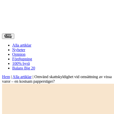
Meny
Alla artiklar
Nyheter
Opinion
Fördjupning
100% byrå
Balans Big 20
Hem
|
Alla artiklar
|
Omvänd skattskyldighet vid omsättning av vissa
varor – en kostsam papperstiger?