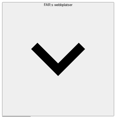
FAR:s webbplatser
Sökfråga
Sök