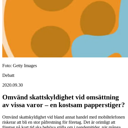
Foto: Getty Images
Debatt
2020.09.30
Omvänd skattskyldighet vid omsättning
av vissa varor – en kostsam papperstiger?
Omvänd skattskyldighet vid bland annat handel med mobiltelefonen
riskerar att bli en stor påfrestning för företag. Det är orimligt att
företag på kort tid ska behöva ställa om i pandemitider, när många