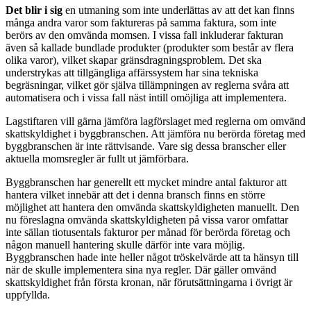
Det blir i sig
en utmaning som inte underlättas av att det kan finns
många andra varor som faktureras på samma faktura, som inte
berörs av den omvända momsen. I vissa fall inkluderar fakturan
även så kallade bundlade produkter (produkter som består av flera
olika varor), vilket skapar gränsdragningsproblem. Det ska
understrykas att tillgängliga affärssystem har sina tekniska
begräsningar, vilket gör själva tillämpningen av reglerna svåra att
automatisera och i vissa fall näst intill omöjliga att implementera.
Lagstiftaren vill gärna jämföra lagförslaget med reglerna om omvänd
skattskyldighet i byggbranschen. Att jämföra nu berörda företag med
byggbranschen är inte rättvisande. Vare sig dessa branscher eller
aktuella momsregler är fullt ut jämförbara.
Byggbranschen har generellt ett mycket mindre antal fakturor att
hantera vilket innebär att det i denna bransch finns en större
möjlighet att hantera den omvända skattskyldigheten manuellt. Den
nu föreslagna omvända skattskyldigheten på vissa varor omfattar
inte sällan tiotusentals fakturor per månad för berörda företag och
någon manuell hantering skulle därför inte vara möjlig.
Byggbranschen hade inte heller något tröskelvärde att ta hänsyn till
när de skulle implementera sina nya regler. Där gäller omvänd
skattskyldighet från första kronan, när förutsättningarna i övrigt är
uppfyllda.