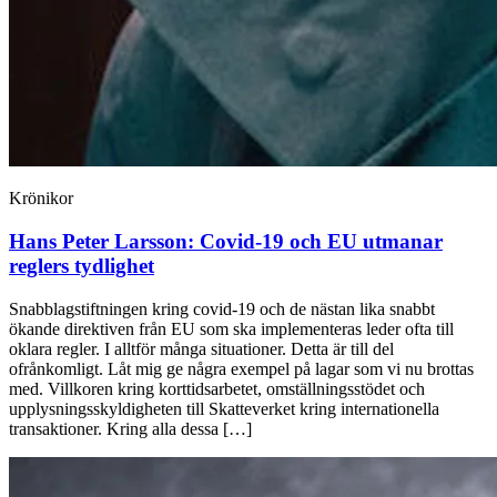
Krönikor
Hans Peter Larsson:
Covid-19 och EU utmanar
reglers tydlighet
Snabblagstiftningen kring covid-19 och de nästan lika snabbt
ökande direktiven från EU som ska implementeras leder ofta till
oklara regler. I alltför många situationer. Detta är till del
ofrånkomligt. Låt mig ge några exempel på lagar som vi nu brottas
med. Villkoren kring korttidsarbetet, omställningsstö­det och
upplysningsskyldigheten till Skatteverket kring internationella
transaktioner. Kring alla dessa […]