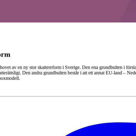
form
ovet av en ny stor skattereform i Sverige. Den ena grundbulten i förslag
atterättsligt. Den andra grundbulten består i att ett annat EU-land – Ne
 boxmodell.