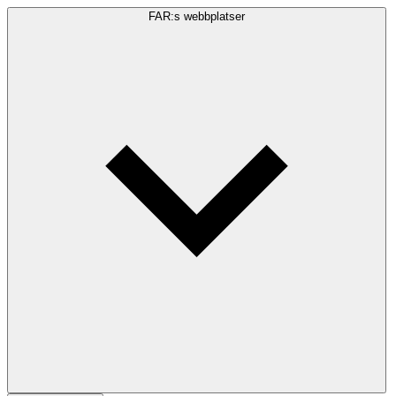
FAR:s webbplatser
Sökfråga
Sök