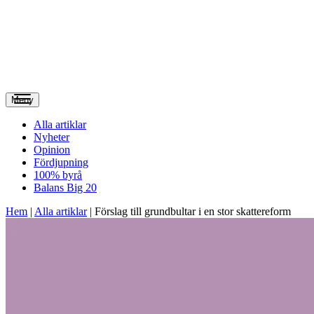
Meny
Alla artiklar
Nyheter
Opinion
Fördjupning
100% byrå
Balans Big 20
Hem
|
Alla artiklar
|
Förslag till grundbultar i en stor skattereform