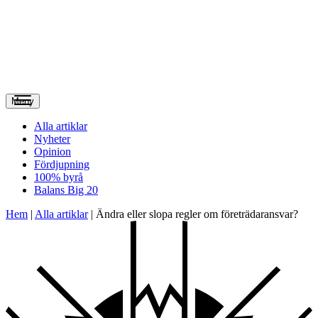
Meny
Alla artiklar
Nyheter
Opinion
Fördjupning
100% byrå
Balans Big 20
Hem
|
Alla artiklar
|
Ändra eller slopa regler om företrädaransvar?