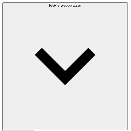
FAR:s webbplatser
Sökfråga
Sök