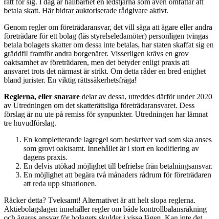
rätt för sig. I dag är hållbarhet en ledstjärna som även omfattar att
betala skatt. Här bidrar auktoriserade rådgivare aktivt.
Genom regler om företrädaransvar, det vill säga att ägare eller andra
företrädare för ett bolag (läs styrelseledamöter) personligen tvingas
betala bolagets skatter om dessa inte betalas, har staten skaffat sig en
gräddfil framför andra borgenärer. Visserligen krävs en grov
oaktsamhet av företrädaren, men det betyder enligt praxis att
ansvaret trots det närmast är strikt. Om detta råder en bred enighet
bland jurister. En viktig rättssäkerhetsfråga!
Reglerna, eller snarare
delar av dessa, utreddes därför under 2020
av Utredningen om det skatterättsliga företrädaransvaret. Dess
förslag är nu ute på remiss för synpunkter. Utredningen har lämnat
tre huvudförslag.
En kompletterande lagregel som beskriver vad som ska anses
som grovt oaktsamt. Innehållet är i stort en kodifiering av
dagens praxis.
En delvis utökad möjlighet till befrielse från betalningsansvar.
En möjlighet att begära två månaders rådrum för företrädaren
att reda upp situationen.
Räcker detta? Tveksamt! Alternativet är att helt slopa reglerna.
Aktiebolagslagen innehåller regler om både kontrollbalansräkning
och ägares ansvar för bolagets skulder i vissa lägen. Kan inte det