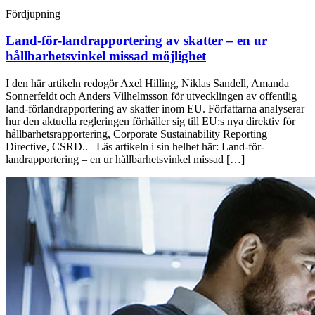
Fördjupning
Land-för-land­rapportering av skatter – en ur
hållbarhets­vinkel missad möjlighet
I den här artikeln redogör Axel Hilling, Niklas Sandell, Amanda
Sonnerfeldt och Anders Vilhelmsson för utvecklingen av offentlig
land-förlandrapportering av skatter inom EU. Författarna analyserar
hur den aktuella regleringen förhåller sig till EU:s nya direktiv för
hållbarhetsrapportering, Corporate Sustainability Reporting
Directive, CSRD.. Läs artikeln i sin helhet här: Land-för-
landrapportering – en ur hållbarhetsvinkel missad […]