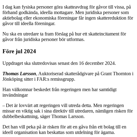
I dag kan fysiska personer göra skatteavdrag för gåvor till vissa, på
förhand godkända, ideella mottagare. Men juridiska personer som
aktiebolag eller ekonomiska föreningar får ingen skattereduktion för
gåvor till ideella föreningar.
Nu ska en utredare ta fram förslag på hur ett skatteincitament för
gåvor från juridiska personer bör utformas.
Före jul 2024
Uppdraget ska slutredovisas senast den 16 december 2024.
Thomas Larsson
, Auktoriserad skatterådgivare på Grant Thornton i
Jönköping sitter i FAR:s remissgrupp.
Han välkomnar beskedet från regeringen men har samtidigt
invändningar
– Det är lovvärt att regeringen vill utreda detta. Men regeringen
missar en viktig sak i sina direktiv till utredaren, nämligen risken för
dubbelbeskattning, säger Thomas Larsson.
Det han vill peka på är risken för att en gåva från ett bolag till en
ideell organisation kan beskattas som utdelning för ägarna.