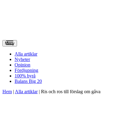
Meny
Alla artiklar
Nyheter
Opinion
Fördjupning
100% byrå
Balans Big 20
Hem
|
Alla artiklar
|
Ris och ros till förslag om gåva