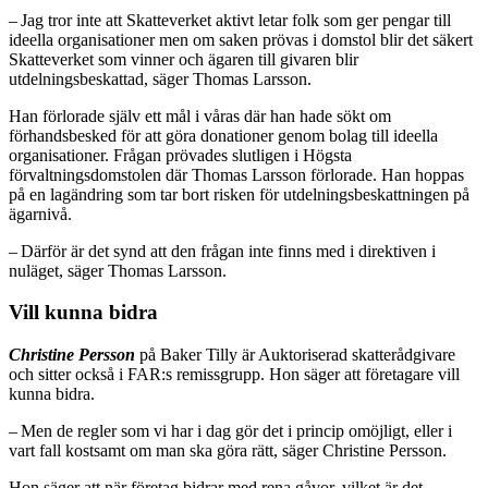
– Jag tror inte att Skatteverket aktivt letar folk som ger pengar till
ideella organisationer men om saken prövas i domstol blir det säkert
Skatteverket som vinner och ägaren till givaren blir
utdelningsbeskattad, säger Thomas Larsson.
Han förlorade själv ett mål i våras där han hade sökt om
förhandsbesked för att göra donationer genom bolag till ideella
organisationer. Frågan prövades slutligen i Högsta
förvaltningsdomstolen där Thomas Larsson förlorade. Han hoppas
på en lagändring som tar bort risken för utdelningsbeskattningen på
ägarnivå.
– Därför är det synd att den frågan inte finns med i direktiven i
nuläget, säger Thomas Larsson.
Vill kunna bidra
Christine Persson
på Baker Tilly är Auktoriserad skatterådgivare
och sitter också i FAR:s remissgrupp. Hon
säger att företagare vill
kunna bidra.
– Men de regler som vi har i dag gör det i princip omöjligt, eller i
vart fall kostsamt om man ska göra rätt, säger Christine Persson.
Hon säger att när företag bidrar med rena gåvor, vilket är det