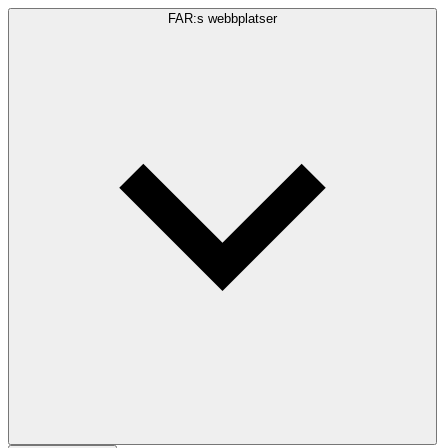
FAR:s webbplatser
Sökfråga
Sök