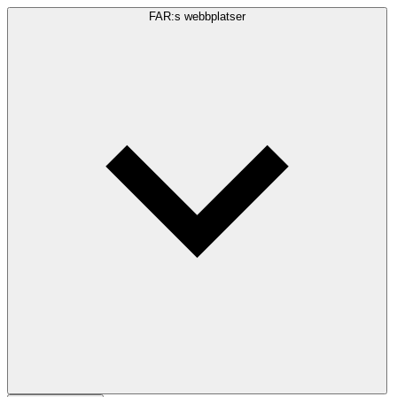
FAR:s webbplatser
Sökfråga
Sök