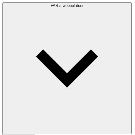
FAR:s webbplatser
Sökfråga
Sök