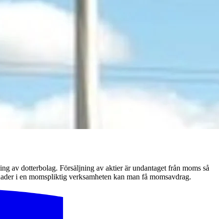
ng av dotterbolag. Försäljning av aktier är undantaget från moms så
stnader i en momspliktig verksamheten kan man få momsavdrag.