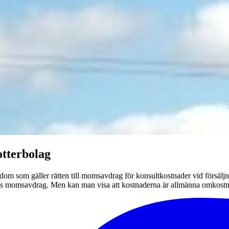
tterbolag
om som gäller rätten till momsavdrag för konsultkostnader vid försäljni
 nekas momsavdrag. Men kan man visa att kostnaderna är allmänna omko