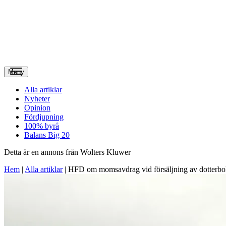
Meny
Alla artiklar
Nyheter
Opinion
Fördjupning
100% byrå
Balans Big 20
Detta är en annons från Wolters Kluwer
Hem
|
Alla artiklar
|
HFD om momsavdrag vid försäljning av dotterbo