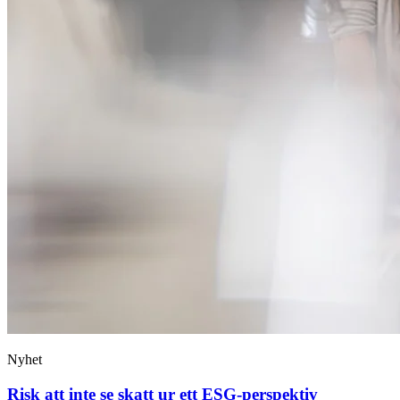
Nyhet
Risk att inte se skatt ur ett ESG-perspektiv