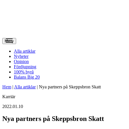
Meny
Alla artiklar
Nyheter
Opinion
Fördjupning
100% byrå
Balans Big 20
Hem
|
Alla artiklar
|
Nya partners på Skeppsbron Skatt
Karriär
2022.01.10
Nya partners på Skeppsbron Skatt