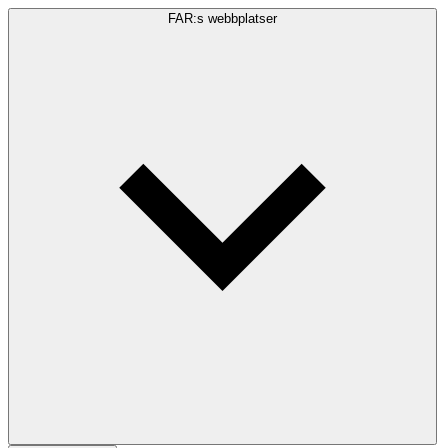
FAR:s webbplatser
Sökfråga
Sök