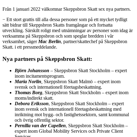
Från 1 januari 2022 välkomnar Skeppsbron Skatt sex nya partners.
− Ett stort grattis till alla dessa personer som på ett mycket tydligt
sätt bidrar till Skeppsbron Skatts framgångar och fortsatta
utveckling. Särskilt roligt med utnämningar av personer som idag är
verksamma på Skeppsbron och som speglar bredden i vår
verksamhet, säger
Mac Berlin
, partner/skattechef på Skeppsbron
Skatt. i ett pressmeddelande.
Nya partners på Skeppsbron Skatt:
Björn Johansson
–
Skeppsbron Skatt Stockholm – expert
inom incitamentsprogram.
Maria Norlin
,
Skeppsbron Skatt Malmö – expert inom
svensk och internationell företagsbeskattning.
Thomas Borg
, Skeppsbron Skatt Stockholm – expert inom
moms/indirekt skatt.
Debora Eriksson
, Skeppsbron Skatt Stockholm – expert
inom svensk och internationell företagsbeskattning med
inriktning mot bygg- och fastighetssektorn, samt kommunal
och övrig offentlig sektor.
Pernilla van der Capellen
, Skeppsbron Skatt Stockholm –
expert inom Global Mobility Services och Private Client
Services.