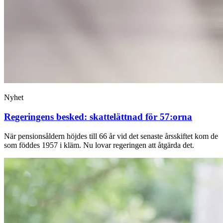
Nyhet
Regeringens besked: skattelättnad för 57:orna
När pensionsåldern höjdes till 66 år vid det senaste årsskiftet kom de
som föddes 1957 i kläm. Nu lovar regeringen att åtgärda det.