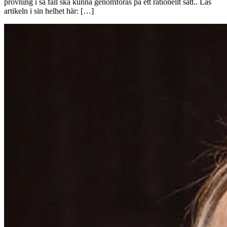
prövning i så fall ska kunna genomföras på ett rationellt sätt.. Läs
artikeln i sin helhet här: […]