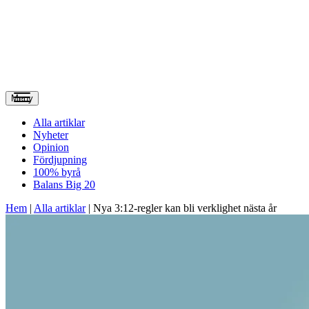
Meny
Alla artiklar
Nyheter
Opinion
Fördjupning
100% byrå
Balans Big 20
Hem
|
Alla artiklar
|
Nya 3:12-regler kan bli verklighet nästa år