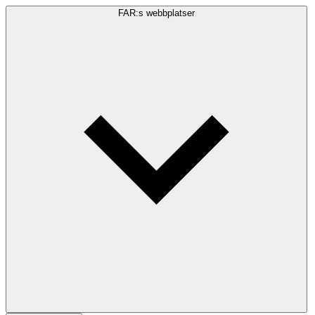
FAR:s webbplatser
Sökfråga
Sök