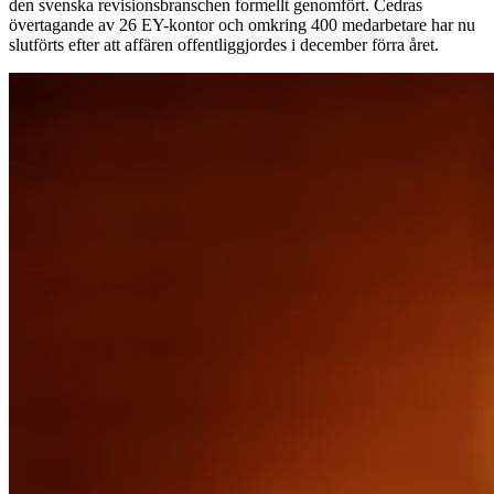
den svenska revisionsbranschen formellt genomfört. Cedras
övertagande av 26 EY-kontor och omkring 400 medarbetare har nu
slutförts efter att affären offentliggjordes i december förra året.