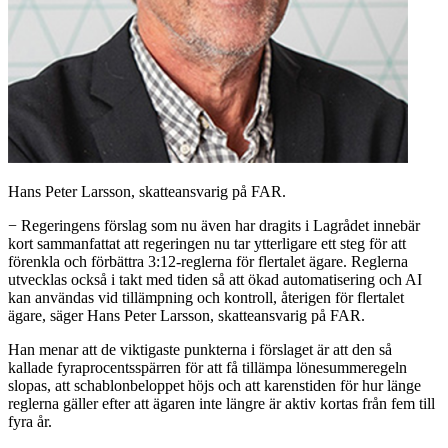
Hans Peter Larsson, skatteansvarig på FAR.
− Regeringens förslag som nu även har dragits i Lagrådet innebär
kort sammanfattat att regeringen nu tar ytterligare ett steg för att
förenkla och förbättra 3:12-reglerna för flertalet ägare. Reglerna
utvecklas också i takt med tiden så att ökad automatisering och AI
kan användas vid tillämpning och kontroll, återigen för flertalet
ägare, säger Hans Peter Larsson, skatteansvarig på FAR.
Han menar att de viktigaste punkterna i förslaget är att den så
kallade fyraprocentsspärren för att få tillämpa lönesummeregeln
slopas, att schablonbeloppet höjs och att karenstiden för hur länge
reglerna gäller efter att ägaren inte längre är aktiv kortas från fem till
fyra år.