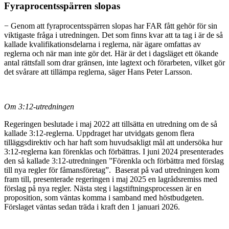
Fyraprocentsspärren slopas
− Genom att fyraprocentsspärren slopas har FAR fått gehör för sin
viktigaste fråga i utredningen. Det som finns kvar att ta tag i är de så
kallade kvalifikationsdelarna i reglerna, när ägare omfattas av
reglerna och när man inte gör det. Här är det i dagsläget ett ökande
antal rättsfall som drar gränsen, inte lagtext och förarbeten, vilket gör
det svårare att tillämpa reglerna, säger Hans Peter Larsson.
Om 3:12-utredningen
Regeringen beslutade i maj 2022 att tillsätta en utredning om de så
kallade 3:12-reglerna. Uppdraget har utvidgats genom flera
tilläggsdirektiv och har haft som huvudsakligt mål att undersöka hur
3:12-reglerna kan förenklas och förbättras. I juni 2024 presenterades
den så kallade 3:12-utredningen ”Förenkla och förbättra med förslag
till nya regler för fåmansföretag”. Baserat på vad utredningen kom
fram till, presenterade regeringen i maj 2025 en lagrådsremiss med
förslag på nya regler. Nästa steg i lagstiftningsprocessen är en
proposition, som väntas komma i samband med höstbudgeten.
Förslaget väntas sedan träda i kraft den 1 januari 2026.