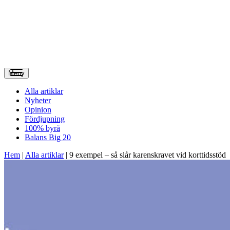
Meny
Alla artiklar
Nyheter
Opinion
Fördjupning
100% byrå
Balans Big 20
Hem
|
Alla artiklar
|
9 exempel – så slår karenskravet vid korttidsstöd