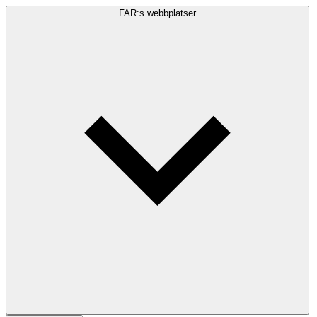
FAR:s webbplatser
Sökfråga
Sök