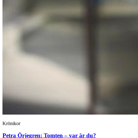
Krönikor
Petra Örjegren:
Tomten – var är du?