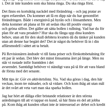
i. Det är inte kunden som ska hinna ringa. Du ska ringa först.
Det finns en kortsiktig nackdel med förändring – och jag pratar av
egen erfarenhet. Du kommer att få en dipp när du har genomfört
förändringen. Både i energinivå på byrån och i lönsamheten. Men
detta kommer att plana ut för att sedan öka till positiv energi
och gröna siffror. Det gäller att sätta bollen i rullning. Vad har du för
plan för att vara proaktiv? Hur ska du fånga upp dina kunders
behov, utan att för den skull debitera kvarten då du tänker på kunden
utan att denne har begärt det? Det är något du behöver få in i din
affärsmodell i sättet att ta betalt.
På Revisionären ändrade vi till fasta priser och förskottsbetalning för
ett par år sedan. Det blev det minst lönsamma året på länge. Men nu
står vi rustade inför framtiden i det
avseendet. Samtidigt behöver vi ständigt vara på tå för att vara bland
de första med det senaste.
Mitt tips är:
Gör en aktivitetslista.
Nu. Vad ska göras i dag, den här
veckan, inom tre månader, och så vidare. Och kom ihåg att utan mål
är det svårt att veta vart man ska sparka bollen.
Jag har hört att dåliga eller bristande relationer är den största
anledningen till att vi tappar en kund, så här finns en del att jobba
på. Kom ihåg att kunden oftast inte är intresserad av debet och kredit