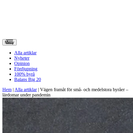
Meny
Alla artiklar
Nyheter
Opinion
Fördjupning
100% byrå
Balans Big 20
Hem
|
Alla artiklar
|
Vägen framåt för små- och medelstora byråer –
lärdomar under pandemin