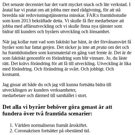
Det senaste decenniet har det varit mycket snack och lite verkstad. I
åratal har vi pratat om att jobba mer med rådgivning, för att stå
beredda när redovisningstjänsterna minskar. FAR:s framtidsstudie
som kom 2013 bekräftade detta. Vi skulle få fler medarbetare att
jobba med affärsutveckling och vi skulle finna nya tjänster som
bidrar till kunders och byråers utveckling och lönsamhet.
När jag kollar runt vad som faktiskt har hänt, är det förvånansvärt få
byråer som har fattat grejen. Det räcker ju inte att
prata
om det och
ha framtidsstudien som kursmaterial en gång vart femte år. Det är de
som faktiskt genomför en förändring som blir vinnare. Jo, du läste
rätt. Det krävs förändring för att få till utveckling. Utveckling är lika
med förändring. Och förändring är svårt. Och jobbigt. Och
kostsamt.
Jag gissar att både du och jag vill kunna fortsätta bidra till
utvecklingen av kunders verksamheter,
medarbetare och därmed till samhället i stort.
Det alla vi byråer behöver göra genast är att
fundera över två framtida scenarier:
Världen normaliseras framåt årsskiftet.
Coronakrisen fortsätter på obestämd tid.