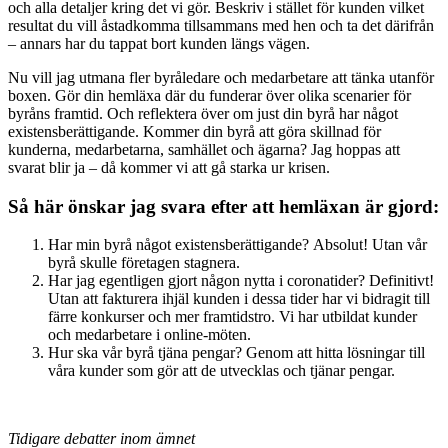
och alla detaljer kring det vi gör. Beskriv i stället för kunden vilket
resultat du vill åstadkomma tillsammans med hen och ta det därifrån
– annars har du tappat bort kunden längs vägen.
Nu vill jag utmana fler byråledare och medarbetare att tänka utanför
boxen. Gör din hemläxa där du funderar över olika scenarier för
byråns framtid. Och reflektera över om just din byrå har något
existensberättigande. Kommer din byrå att göra skillnad för
kunderna, medarbetarna, samhället och ägarna? Jag hoppas att
svarat blir ja – då kommer vi att gå starka ur krisen.
Så här önskar jag svara efter att hemläxan är gjord:
Har min byrå något existensberättigande? Absolut! Utan vår
byrå skulle företagen stagnera.
Har jag egentligen gjort någon nytta i coronatider? Definitivt!
Utan att fakturera ihjäl kunden i dessa tider har vi bidragit till
färre konkurser och mer framtidstro. Vi har utbildat kunder
och medarbetare i online-möten.
Hur ska vår byrå tjäna pengar? Genom att hitta lösningar till
våra kunder som gör att de utvecklas och tjänar pengar.
Tidigare debatter inom ämnet