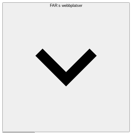
FAR:s webbplatser
Sökfråga
Sök