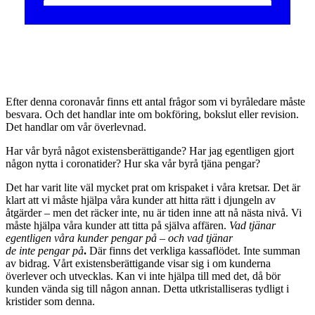
E
fter denna coronavår finns ett antal frågor som vi byråledare måste
besvara. Och det handlar inte om bokföring, bokslut eller revision.
Det handlar om vår överlevnad.
Har vår byrå något existensberättigande? Har jag egentligen gjort
någon nytta i coronatider? Hur ska vår byrå tjäna pengar?
Det har varit lite väl mycket prat om krispaket i våra kretsar. Det är
klart att vi måste hjälpa våra kunder att hitta rätt i djungeln av
åtgärder – men det räcker inte, nu är tiden inne att nå nästa nivå. Vi
måste hjälpa våra kunder att titta på själva affären.
Vad tjänar
egentligen våra kunder pengar på – och vad tjänar
de inte pengar på
.
Där finns det verkliga kassaflödet. Inte summan
av bidrag. Vårt existensberättigande visar sig i om kunderna
överlever och utvecklas. Kan vi inte hjälpa till med det, då bör
kunden vända sig till någon annan. Detta utkristalliseras tydligt i
kristider som denna.