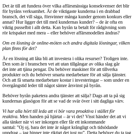
Det är till att fundera över vilka affärsmässiga konsekvenser det blir
för byråns verksamhet. Är de viktigaste kunderna i en drabbad
bransch, det vill säga, försvinner många kunder genom konkurs eller
annat? Hur ligger det till med kundernas kunder? – de är ofta en
viktig pusselbit i allt detta. Kan byrån ta betalt för rådgivning som
rör krispaket med mera – eller behöver affärsmodellen ändras?
Om en lösning är online-möten och andra digitala lösningar, vilken
plan finns för det?
Är en lösning att låta bli att investera i olika resurser? Troligen inte.
Den som är i branschen vet att utan tillgångar av olika slag går
det inte att tjäna pengar. Du behöver maskiner för att tillverka
produkter och du behöver smarta medarbetare för att sälja tjänster.
Och att få smarta medarbetare kostar i investeringar – som under en
övergångstid leder till något sämre årsvinst på byrån.
Behöver byrån paketera andra tjänster att sälja? Dags att ta på sig
kundernas glasögon för att se vad de svär över i sitt dagliga värv.
Vi har alla hört till leda att vi bör vara proaktiva i stället för
reaktiva.
Men handen på hjärtat – är vi det? Visst händer det att vi
alla tänker när vi ser inkorgen eller får ett inkommande
samtal: ”Oj oj, bara det inte är något krångligt och tidsödande
uppdrag – jag hinner inte riktigt det just nu”. Detta behöver du ta tag