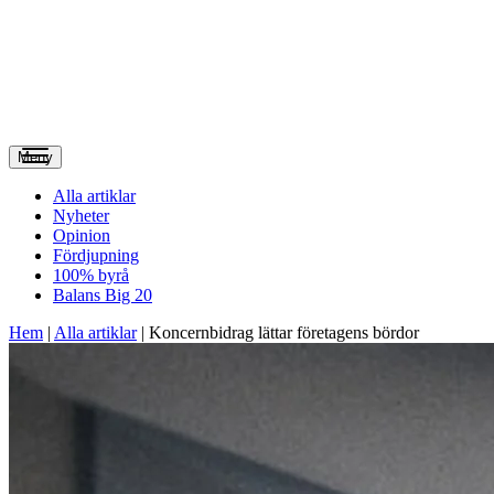
Meny
Alla artiklar
Nyheter
Opinion
Fördjupning
100% byrå
Balans Big 20
Hem
|
Alla artiklar
|
Koncernbidrag lättar företagens bördor