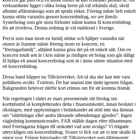
verksamheter ligger i olika bolag beror på väl erkända skäl, såväl
allmänt affärsmässiga som att sprida risker. Företag måste helt enkelt
kunna stötta varandra genom koncernbidrag,
we are family
.
Systerbolag som gör stora förluster måste kunna få koncernbidrag
för att överleva. Denna ordning är väl etablerad i Sverige.
Precis som man inom en familj stöttar och hjälper varandra när
oturen är framme måste företag inom en koncern, en
”företagarfamilj”, alltjämt kunna göra det på ett enkelt sätt. Om en
koncern totalt sett är i kris måste ju rimligen ett bolag som går dåligt
få hjälpa ett annat koncernbolag som är i ännu sämre situation med
ett koncernbidrag.
Dessa band klipper nu Tillväxtverket. Att så ska ske kan inte vara
politikens avsikt. Tvärtom. De har snarast inte tänkt igenom frågan.
Bakgrunden behöver därför kort erinras om för att komma framåt.
När regeringen i slutet av mars presenterade sitt förslag om
korttidsstöd så kompletterades detta i finansutskottet, innan beslutet i
riksdagen, med upplysningen i betänkandet att stöd inte ska lämnas
om ”utdelningar eller andra liknande utbetalningar gjordes”. Ingen
vägledning kommunicerades. FAR ställde dagen efter tillsammans
med Företagarna frågan till utskottet vad som avsågs? Vi frågade
uttryckligen om koncernbidrag. Svaret vi fick var att vi inte skulle få
något svar. Frågan hänvisades till Tillväxtverket som tillämpande