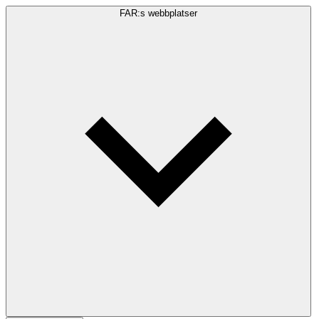
FAR:s webbplatser
Sökfråga
Sök