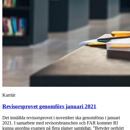
Karriär
Revisorsprovet genomförs januari 2021
Det inställda revisorsprovet i november ska genomföras i januari
2021. I samarbete med revisorsbranschen och FAR kommer RI
kunna anordna examen på flera platser samtidigt. ”Betyder oerhört