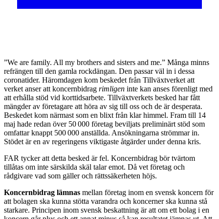
”We are family. All my brothers and sisters and me.” Många minns
refrängen till den gamla rockdängan. Den passar väl in i dessa
coronatider. Häromdagen kom beskedet från Tillväxtverket att
verket anser att koncernbidrag
rimligen
inte kan anses förenligt med
att erhålla stöd vid korttidsarbete. Tillväxtverkets besked har fått
mängder av företagare att höra av sig till oss och de är desperata.
Beskedet kom närmast som en blixt från klar himmel. Fram till 14
maj hade redan över 50 000 företag beviljats preliminärt stöd som
omfattar knappt 500 000 anställda. Ansökningarna strömmar in.
Stödet är en av regeringens viktigaste åtgärder under denna kris.
FAR tycker att detta besked är fel. Koncernbidrag bör tvärtom
tillåtas om inte särskilda skäl talar emot. Då vet företag och
rådgivare vad som gäller och rättssäkerheten höjs.
Koncernbidrag lämnas
mellan företag inom en svensk koncern för
att bolagen ska kunna stötta varandra och koncerner ska kunna stå
starkare. Principen inom svensk beskattning är att om ett bolag i en
koncern går plus och ett annat minus så kan resultatet jämnas ut. Att