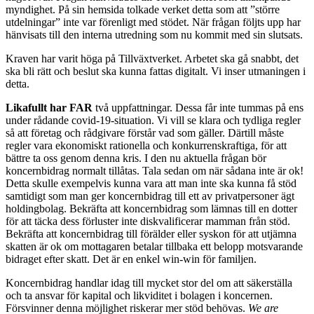
myndighet. På sin hemsida tolkade verket detta som att ”större
utdelningar” inte var förenligt med stödet. När frågan följts upp har
hänvisats till den interna utredning som nu kommit med sin slutsats.
Kraven har varit höga på Tillväxtverket. Arbetet ska gå snabbt, det
ska bli rätt och beslut ska kunna fattas digitalt. Vi inser utmaningen i
detta.
Likafullt har FAR
två uppfattningar. Dessa får inte tummas på ens
under rådande covid-19-situation. Vi vill se klara och tydliga regler
så att företag och rådgivare förstår vad som gäller. Därtill måste
regler vara ekonomiskt rationella och konkurrenskraftiga, för att
bättre ta oss genom denna kris. I den nu aktuella frågan bör
koncernbidrag normalt tillåtas. Tala sedan om när sådana inte är ok!
Detta skulle exempelvis kunna vara att man inte ska kunna få stöd
samtidigt som man ger koncernbidrag till ett av privatpersoner ägt
holdingbolag. Bekräfta att koncernbidrag som lämnas till en dotter
för att täcka dess förluster inte diskvalificerar mamman från stöd.
Bekräfta att koncernbidrag till förälder eller syskon för att utjämna
skatten är ok om mottagaren betalar tillbaka ett belopp motsvarande
bidraget efter skatt. Det är en enkel win-win för familjen.
Koncernbidrag handlar idag till mycket stor del om att säkerställa
och ta ansvar för kapital och likviditet i bolagen i koncernen.
Försvinner denna möjlighet riskerar mer stöd behövas.
We are