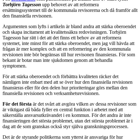
Torbjörn Tagesson
upp behovet av att reformera
ersättningssystemet till de kommunala revisorerna och då framför allt
den finansiella revisonen.
Argumenten som lyfts i artikeln är bland andra att stärka oberoendet
och skapa incitament att kvalitetssäkra redovisningen. Torbjörn
Tagesson har rätt i det att det finns ett behov av att reformera
systemet, inte minst för att stärka oberoendet, men jag vill hävda att
frågan är mer komplex och att en reformering av den kommunala
revisionen inte bör begränsas till hur revisonen finansieras. För som
bekant är botar man inte sjukdomen genom att behandla
symptomen.
För att stärka oberoendet och förbättra kvaliteten räcker det
nämligen inte enbart med att se över hur den finansiella revisionen
finansieras eller för den delen hur prioriteringar görs mellan den
finansiella revisionen och verksamhetsrevisionen.
För det första
är det svårt att avgöra vilken av dessa revisioner som
är viktigast då båda fyller en central funktion i arbetet med att
säkerställa ansvarsutkrävandet i en kommun. För det andra är inte
finansieringen det största problemet, utan det största problemet är i
dag att de som granskas också styr själva granskningsprocessen.
Det är de styrande politikerna som ytterst är ansvariga för hur