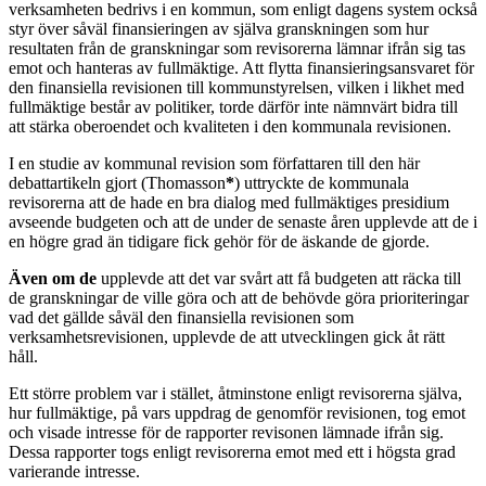
verksamheten bedrivs i en kommun, som enligt dagens system också
styr över såväl finansieringen av själva granskningen som hur
resultaten från de granskningar som revisorerna lämnar ifrån sig tas
emot och hanteras av fullmäktige. Att flytta finansieringsansvaret för
den finansiella revisionen till kommunstyrelsen, vilken i likhet med
fullmäktige består av politiker, torde därför inte nämnvärt bidra till
att stärka oberoendet och kvaliteten i den kommunala revisionen.
I en studie av kommunal revision som författaren till den här
debattartikeln gjort (Thomasson
*
) uttryckte de kommunala
revisorerna att de hade en bra dialog med fullmäktiges presidium
avseende budgeten och att de under de senaste åren upplevde att de i
en högre grad än tidigare fick gehör för de äskande de gjorde.
Även om de
upplevde att det var svårt att få budgeten att räcka till
de granskningar de ville göra och att de behövde göra prioriteringar
vad det gällde såväl den finansiella revisionen som
verksamhetsrevisionen, upplevde de att utvecklingen gick åt rätt
håll.
Ett större problem var i stället, åtminstone enligt revisorerna själva,
hur fullmäktige, på vars uppdrag de genomför revisionen, tog emot
och visade intresse för de rapporter revisonen lämnade ifrån sig.
Dessa rapporter togs enligt revisorerna emot med ett i högsta grad
varierande intresse.