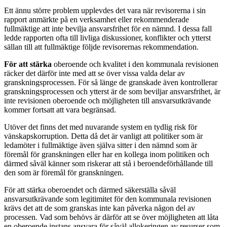
Ett ännu större problem upplevdes det vara när revisorerna i sin
rapport anmärkte på en verksamhet eller rekommenderade
fullmäktige att inte bevilja ansvarsfrihet för en nämnd. I dessa fall
ledde rapporten ofta till livliga diskussioner, konflikter och ytterst
sällan till att fullmäktige följde revisorernas rekommendation.
För att stärka
oberoende och kvalitet i den kommunala revisionen
räcker det därför inte med att se över vissa valda delar av
granskningsprocessen. För så länge de granskade även kontrollerar
granskningsprocessen och ytterst är de som beviljar ansvarsfrihet, är
inte revisionen oberoende och möjligheten till ansvarsutkrävande
kommer fortsatt att vara begränsad.
Utöver det finns det med nuvarande system en tydlig risk för
vänskapskorruption. Detta då det är vanligt att politiker som är
ledamöter i fullmäktige även själva sitter i den nämnd som är
föremål för granskningen eller har en kollega inom politiken och
därmed såväl känner som riskerar att stå i beroendeförhållande till
den som är föremål för granskningen.
För att stärka oberoendet och därmed säkerställa såväl
ansvarsutkrävande som legitimitet för den kommunala revisionen
krävs det att de som granskas inte kan påverka någon del av
processen. Vad som behövs är därför att se över möjligheten att låta
en oberoende instans ansvara för såväl allokeringen av resurser som