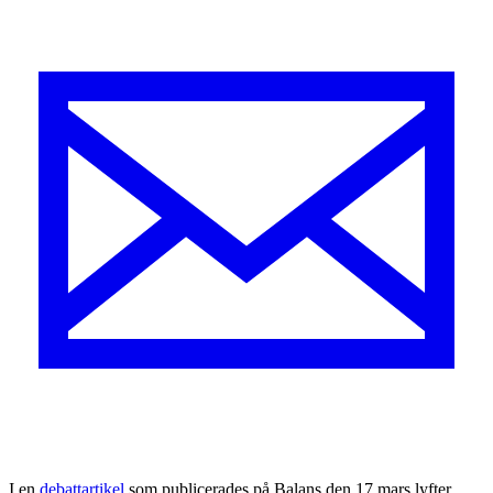
I
en
debattartikel
som publicerades på Balans den 17 mars lyfter