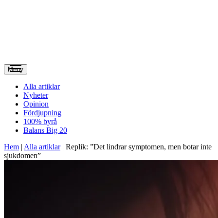
Meny
Alla artiklar
Nyheter
Opinion
Fördjupning
100% byrå
Balans Big 20
Hem
|
Alla artiklar
|
Replik: ”Det lindrar symptomen, men botar inte
sjukdomen”