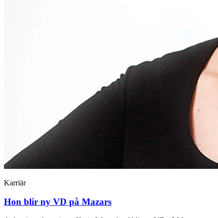
Karriär
Hon blir ny VD på Mazars