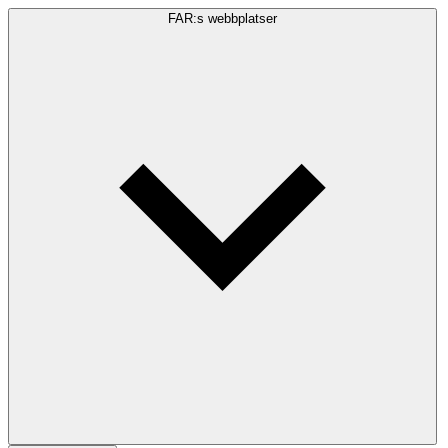
FAR:s webbplatser
Sökfråga
Sök