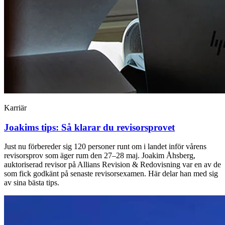
Karriär
Joakims tips: Så klarar du revisorsprovet
Just nu förbereder sig 120 personer runt om i landet inför vårens
revisorsprov som äger rum den 27–28 maj. Joakim Åhsberg,
auktoriserad revisor på Allians Revision & Redovisning var en av de
som fick godkänt på senaste revisorsexamen. Här delar han med sig
av sina bästa tips.