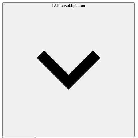
FAR:s webbplatser
Sökfråga
Sök