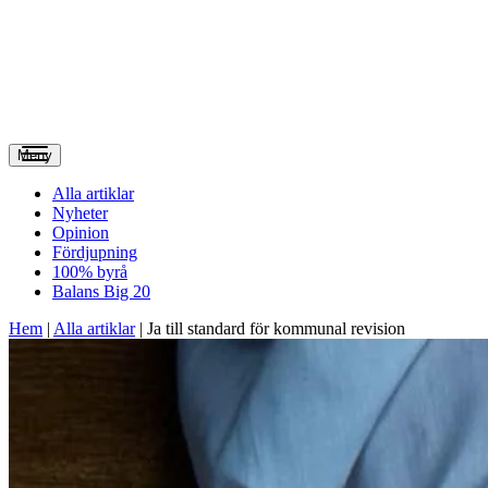
Meny
Alla artiklar
Nyheter
Opinion
Fördjupning
100% byrå
Balans Big 20
Hem
|
Alla artiklar
|
Ja till standard för kommunal revision