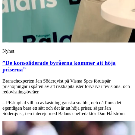
Nyhet
”De konsoliderade byråerna kommer att höja
priserna”
Branschexperten Jan Söderqvist på Visma Spcs förutspår
prishöjningar i spåren av att riskkapitalister förvärvar revisions- och
redovisningsbyråer.
– PE-kapital vill ha avkastning ganska snabbt, och då finns det
egentligen bara ett sätt och det är att höja priser, säger Jan
Söderqvist, i en intervju med Balans chefredaktör Dan Håfström.