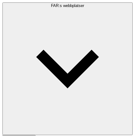
FAR:s webbplatser
Sökfråga
Sök