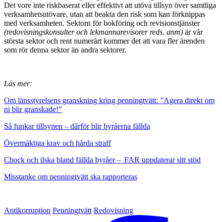
Det vore inte riskbaserat eller effektivt att utöva tillsyn över samtliga
verksamhetsutövare, utan att beakta den risk som kan förknippas
med verksamheten. Sektorn för bokföring och revisionstjänster
(redovisningskonsulter och lekmannarevisorer reds. anm)
är vår
största sektor och rent numerärt kommer det att vara fler ärenden
som rör denna sektor än andra sektorer.
Läs mer:
Om länsstyrelsens granskning kring penningtvätt: ”Agera direkt om
ni blir granskade!”
Så funkar tillsynen – därför blir byråerna fällda
Övermäktiga krav och hårda straff
Chock och ilska bland fällda byråer – FAR uppdaterar sitt stöd
Misstanke om penningtvätt ska rapporteras
Antikorruption
Penningtvätt
Redovisning