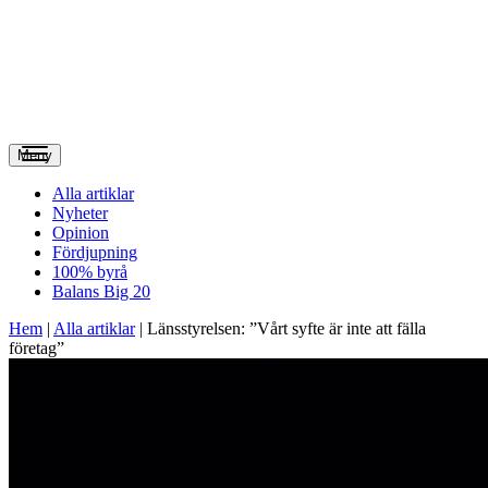
Meny
Alla artiklar
Nyheter
Opinion
Fördjupning
100% byrå
Balans Big 20
Hem
|
Alla artiklar
|
Länsstyrelsen: ”Vårt syfte är inte att fälla
företag”