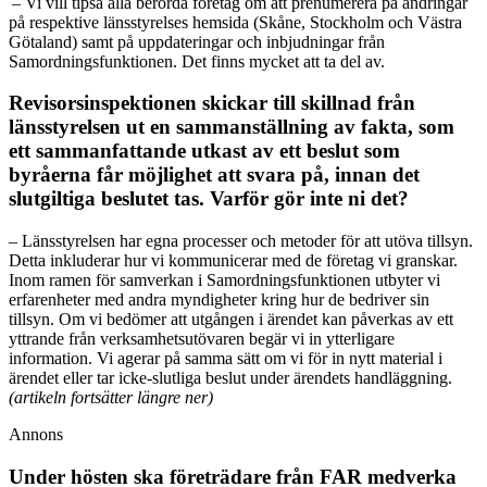
– Vi vill tipsa alla berörda företag om att prenumerera på ändringar
på respektive länsstyrelses hemsida (Skåne, Stockholm och Västra
Götaland) samt på uppdateringar och inbjudningar från
Samordningsfunktionen. Det finns mycket att ta del av.
Revisorsinspektionen skickar till skillnad från
länsstyrelsen ut en sammanställning av fakta, som
ett sammanfattande utkast av ett beslut som
byråerna får möjlighet att svara på, innan det
slutgiltiga beslutet tas. Varför gör inte ni det?
–
Länsstyrelsen har egna processer och metoder för att utöva tillsyn.
Detta inkluderar hur vi kommunicerar med de företag vi granskar.
Inom ramen för samverkan i Samordningsfunktionen utbyter vi
erfarenheter med andra myndigheter kring hur de bedriver sin
tillsyn. Om vi bedömer att utgången i ärendet kan påverkas av ett
yttrande från verksamhetsutövaren begär vi in ytterligare
information. Vi agerar på samma sätt om vi för in nytt material i
ärendet eller tar icke-slutliga beslut under ärendets handläggning.
(artikeln fortsätter längre ner)
Annons
Under hösten ska företrädare från FAR medverka