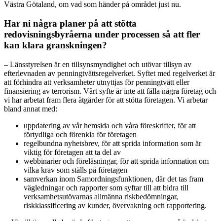
Västra Götaland, om vad som händer på området just nu.
Har ni några planer på att stötta
redovisningsbyråerna under processen så att fler
kan klara granskningen?
– Länsstyrelsen är en tillsynsmyndighet och utövar tillsyn av
efterlevnaden av penningtvättsregelverket. Syftet med regelverket är
att förhindra att verksamheter utnyttjas för penningtvätt eller
finansiering av terrorism. Vårt syfte är inte att fälla några företag och
vi har arbetat fram flera åtgärder för att stötta företagen. Vi arbetar
bland annat med:
uppdatering av vår hemsida och våra föreskrifter, för att
förtydliga och förenkla för företagen
regelbundna nyhetsbrev, för att sprida information som är
viktig för företagen att ta del av
webbinarier och föreläsningar, för att sprida information om
vilka krav som ställs på företagen
samverkan inom Samordningsfunktionen, där det tas fram
vägledningar och rapporter som syftar till att bidra till
verksamhetsutövarnas allmänna riskbedömningar,
riskklassificering av kunder, övervakning och rapportering.