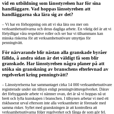
vid en utbildning som länsstyrelsen har för sina
handläggare. Vad hoppas länsstyrelsen att
handläggarna ska lära sig av det?
– Vi har en förhoppning om att vi ska lära oss mer om
verksamhetsutövarna och deras dagliga arbete. En viktig del är att vi
förtydligar våra respektive roller och ser hur vi tillsammans kan
minska riskerna för att verksamhetsutövare utnyttjas för
penningtvätt.
För närvarande blir nästan alla granskade byråer
fällda, å andra sidan är det väldigt få som blir
granskade. Har länsstyrelsen några planer på att
utöka sin granskning av branschens efterlevnad av
regelverket kring penningtvätt?
– Länsstyrelserna har sammantaget cirka 14 000 verksamhetsutövare
registrerade under sin tillsyn enligt penningtvättsregelverket. Därav
det förbyggande arbete vi nämner ovan, det är så vi hoppas nå ut
brett och lyfta kunskapen i branschen. I tillsynen arbetar vi med ett
riskbaserat urval eftersom inte alla verksamheter är förenade med
samma risker. Syftet med granskningen är att kontrollera att
verksamhetsutövarna följer regelverket och fånga de som gör fel.