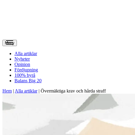
Meny
Alla artiklar
Nyheter
Opinion
Fördjupning
100% byrå
Balans Big 20
Hem
|
Alla artiklar
|
Övermäktiga krav och hårda straff