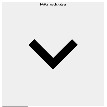
FAR:s webbplatser
Sökfråga
Sök