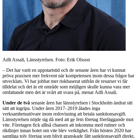
Adli Assali, Länsstyrelsen. Foto: Erik Olsson
– Det har varit en uppstartstid och de senaste åren har vi kunnat
pröva praxisen mer frekvent när kompetensen inom dessa frågor har
utvecklats. Vi har jobbat mer riskbaserat utifrån de resurser vi får
tilldelat och det är ett område som möjligen skulle kunna vara mer
omfattande men det är svårt att svara på, menar Adli Assali.
Under de två
senaste åren har länsstyrelsen i Stockholm ändrat sitt
sätt att ingripa. Under åren 2017–2019 ålades inga
verksamhetsutövare inom redovisning att betala sanktionsavgift.
Länsstyrelsen nöjde sig då med att ge fem företag föreläggande mot
vite. Företagen fick alltså chansen att inkomma med rutiner och
riktlinjer innan hotet om vite blev verklighet. Från hösten 2020 har
samtliga tolv företag som blivit granskade fått sanktionsavgift direkt.