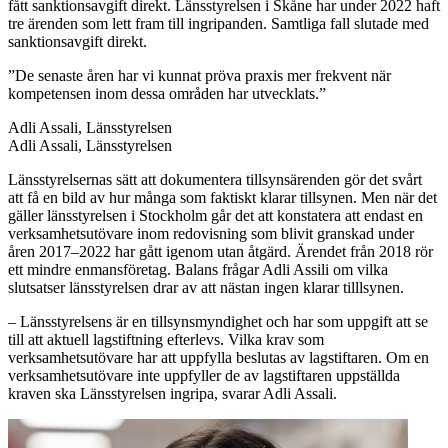
fått sanktionsavgift direkt. Länsstyrelsen i Skåne har under 2022 haft
tre ärenden som lett fram till ingripanden. Samtliga fall slutade med
sanktionsavgift direkt.
”De senaste åren har vi kunnat pröva praxis mer frekvent när
kompetensen inom dessa områden har utvecklats.”
Adli Assali, Länsstyrelsen
Adli Assali, Länsstyrelsen
Länsstyrelsernas sätt att dokumentera tillsynsärenden gör det svårt
att få en bild av hur många som faktiskt klarar tillsynen. Men när det
gäller länsstyrelsen i Stockholm går det att konstatera att endast en
verksamhetsutövare inom redovisning som blivit granskad under
åren 2017–2022 har gått igenom utan åtgärd. Ärendet från 2018 rör
ett mindre enmansföretag. Balans frågar Adli Assili om vilka
slutsatser länsstyrelsen drar av att nästan ingen klarar tilllsynen.
– Länsstyrelsens är en tillsynsmyndighet och har som uppgift att se
till att aktuell lagstiftning efterlevs. Vilka krav som
verksamhetsutövare har att uppfylla beslutas av lagstiftaren. Om en
verksamhetsutövare inte uppfyller de av lagstiftaren uppställda
kraven ska Länsstyrelsen ingripa, svarar Adli Assali.