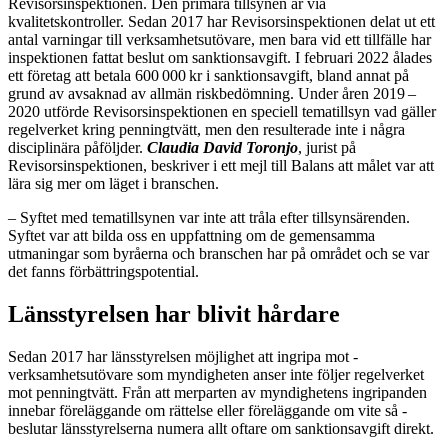
Revisorsinspektionen. Den primära tillsynen är via
kvalitetskontroller. Sedan 2017 har Revisorsinspektionen delat ut ett
antal varningar till verksamhetsutövare, men bara vid ett tillfälle har
inspektionen fattat beslut om sanktionsavgift. I februari 2022 ålades
ett företag att betala 600 000 kr i sanktionsavgift, bland annat på
grund av avsaknad av allmän riskbedömning. Under åren 2019 –
2020 utförde Revisorsinspektionen en speciell tematillsyn vad gäller
regelverket kring penningtvätt, men den resulterade inte i några
disciplinära påföljder.
­Claudia David Toronjo
, jurist på
Revisorsinspektionen, beskriver i ett mejl till Balans att målet var att
lära sig mer om läget i branschen.
– Syftet med tematillsynen var inte att tråla efter tillsynsärenden.
Syftet var att bilda oss en uppfattning om de gemensamma
utmaningar som ­byråerna och branschen har på om­rådet och se var
det fanns förbättrings­potential.
Länsstyrelsen har blivit hårdare
Sedan 2017 har länsstyrelsen möjlighet att ingripa mot ­
verksamhetsutövare som myndigheten anser inte följer regelverket
mot penningtvätt. Från att merparten av myndighetens ingripanden
innebar ­föreläggande om ­rättelse eller föreläggande om vite så ­
beslutar ­länsstyrelserna ­numera allt ­oftare om sanktionsavgift direkt.