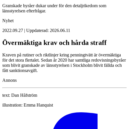
Granskade byråer dukar under för den detaljrikedom som
länsstyrelsen efterfrågar.
Nyhet
2022.09.27 | Uppdaterad: 2026.06.11
Övermäktiga krav och hårda straff
Kraven på rutiner och riktlinjer kring penning­tvätt är övermäktiga
för det stora flertalet. Sedan år 2020 har samtliga ­redo­visningsbyråer
som blivit ­granskade av länsstyrelsen i ­Stockholm blivit fällda och
fått sanktionsavgift.
Annons
text:
Dan Håfström
illustration:
Emma Hanquist