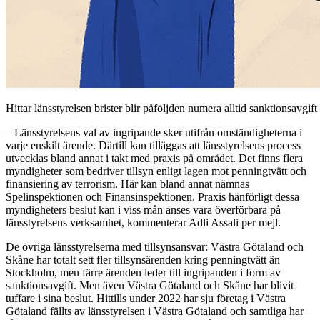
Hittar länsstyrelsen brister blir påföljden numera ­alltid sanktionsavgi
– Länsstyrelsens val av ingripande sker utifrån omständigheterna i
varje enskilt ärende. Därtill kan tilläggas att länsstyrelsens process
utvecklas bland annat i takt med praxis på området. Det finns flera
myndigheter som bedriver tillsyn enligt lagen mot penningtvätt och
finansiering av terrorism. Här kan bland annat nämnas
Spelinspektionen och Finansinspektionen. Praxis hänförligt dessa
myndigheters beslut kan i viss mån anses vara ­överförbara på
länsstyrelsens verksamhet, kommenterar Adli Assali per mejl.
De övriga länsstyrelserna med tillsynsansvar: Västra Götaland och
Skåne har totalt sett fler tillsynsärenden kring penningtvätt än
Stockholm, men färre ärenden leder till ingripanden i form av
sanktionsavgift. Men även Västra Götaland och Skåne har blivit
tuffare i sina beslut. Hittills under 2022 har sju företag i Västra
Götaland fällts av länsstyrelsen i Västra Götaland och samtliga har