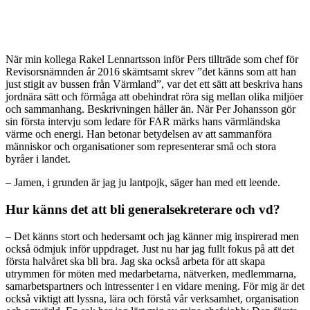
När min kollega Rakel Lennartsson inför Pers tillträde som chef för
Revisorsnämnden år 2016 skämtsamt skrev ”det känns som att han
just stigit av bussen från Värmland”, var det ett sätt att beskriva hans
jordnära sätt och förmåga att obehindrat röra sig mellan olika miljöer
och sammanhang. Beskrivningen håller än. När Per Johansson gör
sin första intervju som ledare för FAR märks hans värmländska
värme och energi. Han betonar betydelsen av att sammanföra
människor och organisationer som representerar små och stora
byråer i landet.
– Jamen, i grunden är jag ju lantpojk, säger han med ett leende.
Hur känns det att bli generalsekreterare och vd?
– Det känns stort och hedersamt och jag känner mig inspirerad men
också ödmjuk inför uppdraget. Just nu har jag fullt fokus på att det
första halvåret ska bli bra. Jag ska också arbeta för att skapa
utrymmen för möten med medarbetarna, nätverken, medlemmarna,
samarbetspartners och intressenter i en vidare mening. För mig är det
också viktigt att lyssna, lära och förstå vår verksamhet, organisation