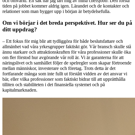
och omvärld. En sak har jag lärt mig av mina chefsjobb: Den första
tiden på jobbet kommer aldrig igen. Lärandet och de kontakter och
relationer som man bygger upp i början är betydelsefulla.
Om vi börjar i det breda perspektivet. Hur ser du på
ditt uppdrag?
– Ett fokus för mig blir att tydliggöra för både beslutsfattare och
allmänhet vad våra yrkesgrupper faktiskt gör. Vår bransch skulle stå
ännu starkare och attraktionskraften för våra professioner skulle öka
om fler förstod hur avgörande vår roll är. Vi är garanterna för att
näringslivet och samhället följer de spelregler som skapar förtroende
mellan människor, investerare och företag. Trots detta är det
fortfarande många som inte fullt ut förstått vidden av det ansvar vi
bär, eller vilka professioner som faktiskt bidrar till att upprätthålla
tilliten och stabiliteten i det finansiella systemet och på
kapitalmarknaden.