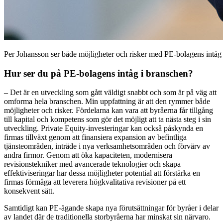
Per Johansson ser både möjligheter och risker med PE-bolagens intåg 
Hur ser du på PE-bolagens intåg i branschen?
– Det är en utveckling som gått väldigt snabbt och som är på väg att
omforma hela branschen. Min uppfattning är att den rymmer både
möjligheter och risker. Fördelarna kan vara att byråerna får tillgång
till kapital och kompetens som gör det möjligt att ta nästa steg i sin
utveckling. Private Equity-investeringar kan också påskynda en
firmas tillväxt genom att finansiera expansion av befintliga
tjänsteområden, inträde i nya verksamhetsområden och förvärv av
andra firmor. Genom att öka kapaciteten, modernisera
revisionstekniker med avancerade teknologier och skapa
effektiviseringar har dessa möjligheter potential att förstärka en
firmas förmåga att leverera högkvalitativa revisioner på ett
konsekvent sätt.
Samtidigt kan PE‑ägande skapa nya förutsättningar för byråer i delar
av landet där de traditionella storbyråerna har minskat sin närvaro.