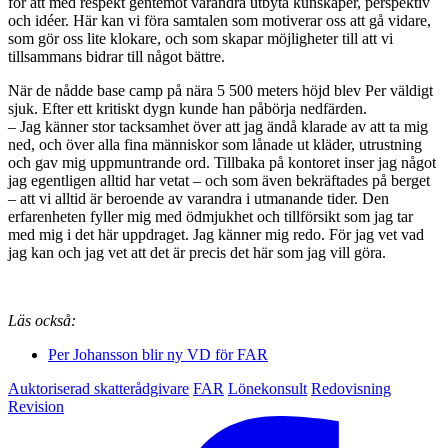
för att med respekt gentemot varandra utbyta kunskaper, perspektiv
och idéer. Här kan vi föra samtalen som motiverar oss att gå vidare,
som gör oss lite klokare, och som skapar möjligheter till att vi
tillsammans bidrar till något bättre.
När de nådde base camp på nära 5 500 meters höjd blev Per väldigt
sjuk. Efter ett kritiskt dygn kunde han påbörja nedfärden.
– Jag känner stor tacksamhet över att jag ändå klarade av att ta mig
ned, och över alla fina människor som lånade ut kläder, utrustning
och gav mig uppmuntrande ord. Tillbaka på kontoret inser jag något
jag egentligen alltid har vetat – och som även bekräftades på berget
– att vi alltid är beroende av varandra i utmanande tider. Den
erfarenheten fyller mig med ödmjukhet och tillförsikt som jag tar
med mig i det här uppdraget. Jag känner mig redo. För jag vet vad
jag kan och jag vet att det är precis det här som jag vill göra.
Läs också:
Per Johansson blir ny VD för FAR
Auktoriserad skatterådgivare
FAR
Lönekonsult
Redovisning
Revision