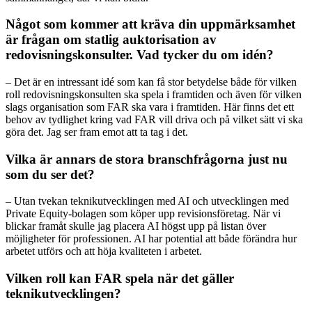
Något som kommer att kräva din uppmärksamhet
är frågan om statlig auktorisation av
redovisningskonsulter. Vad tycker du om idén?
– Det är en intressant idé som kan få stor betydelse både för vilken
roll redovisningskonsulten ska spela i framtiden och även för vilken
slags organisation som FAR ska vara i framtiden. Här finns det ett
behov av tydlighet kring vad FAR vill driva och på vilket sätt vi ska
göra det. Jag ser fram emot att ta tag i det.
Vilka är annars de stora branschfrågorna just nu
som du ser det?
– Utan tvekan teknikutvecklingen med AI och utvecklingen med
Private Equity-bolagen som köper upp revisionsföretag. När vi
blickar framåt skulle jag placera AI högst upp på listan över
möjligheter för professionen. AI har potential att både förändra hur
arbetet utförs och att höja kvaliteten i arbetet.
Vilken roll kan FAR spela när det gäller
teknikutvecklingen?