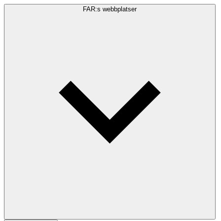
FAR:s webbplatser
Sökfråga
Sök