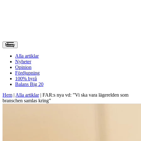
Meny
Alla artiklar
Nyheter
Opinion
Fördjupning
100% byrå
Balans Big 20
Hem
|
Alla artiklar
|
FAR:s nya vd: ”Vi ska vara lägerelden som
branschen samlas kring”