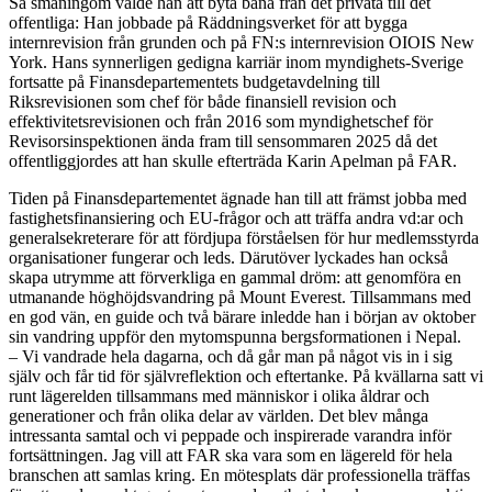
Så småningom valde han att byta bana från det privata till det
offentliga: Han jobbade på Räddningsverket för att bygga
internrevision från grunden och på FN:s internrevision OIOIS New
York. Hans synnerligen gedigna karriär inom myndighets-Sverige
fortsatte på Finansdepartementets budgetavdelning till
Riksrevisionen som chef för både finansiell revision och
effektivitetsrevisionen och från 2016 som myndighetschef för
Revisorsinspektionen ända fram till sensommaren 2025 då det
offentliggjordes att han skulle efterträda Karin Apelman på FAR.
Tiden på Finansdepartementet ägnade han till att främst jobba med
fastighetsfinansiering och EU-frågor och att träffa andra vd:ar och
generalsekreterare för att fördjupa förståelsen för hur medlemsstyrda
organisationer fungerar och leds. Därutöver lyckades han också
skapa utrymme att förverkliga en gammal dröm: att genomföra en
utmanande höghöjdsvandring på Mount Everest. Tillsammans med
en god vän, en guide och två bärare inledde han i början av oktober
sin vandring uppför den mytomspunna bergsformationen i Nepal.
– Vi vandrade hela dagarna, och då går man på något vis in i sig
själv och får tid för självreflektion och eftertanke. På kvällarna satt vi
runt lägerelden tillsammans med människor i olika åldrar och
generationer och från olika delar av världen. Det blev många
intressanta samtal och vi peppade och inspirerade varandra inför
fortsättningen. Jag vill att FAR ska vara som en lägereld för hela
branschen att samlas kring. En mötesplats där professionella träffas