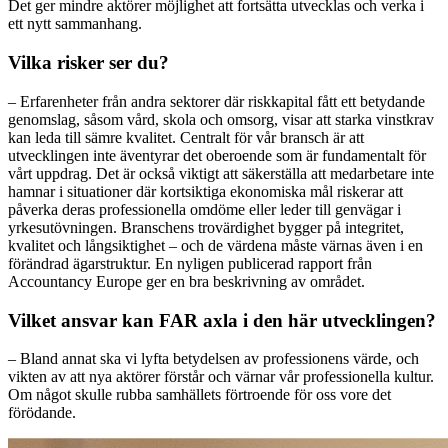
Det ger mindre aktörer möjlighet att fortsätta utvecklas och verka i
ett nytt sammanhang.
Vilka risker ser du?
– Erfarenheter från andra sektorer där riskkapital fått ett betydande
genomslag, såsom vård, skola och omsorg, visar att starka vinstkrav
kan leda till sämre kvalitet. Centralt för vår bransch är att
utvecklingen inte äventyrar det oberoende som är fundamentalt för
vårt uppdrag. Det är också viktigt att säkerställa att medarbetare inte
hamnar i situationer där kortsiktiga ekonomiska mål riskerar att
påverka deras professionella omdöme eller leder till genvägar i
yrkesutövningen. Branschens trovärdighet bygger på integritet,
kvalitet och långsiktighet – och de värdena måste värnas även i en
förändrad ägarstruktur. En nyligen publicerad rapport från
Accountancy Europe ger en bra beskrivning av området.
Vilket ansvar kan FAR axla i den här utvecklingen?
– Bland annat ska vi lyfta betydelsen av professionens värde, och
vikten av att nya aktörer förstår och värnar vår professionella kultur.
Om något skulle rubba samhällets förtroende för oss vore det
förödande.