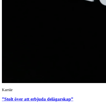
Karriär
”Stolt över att erbjuda delägarskap”