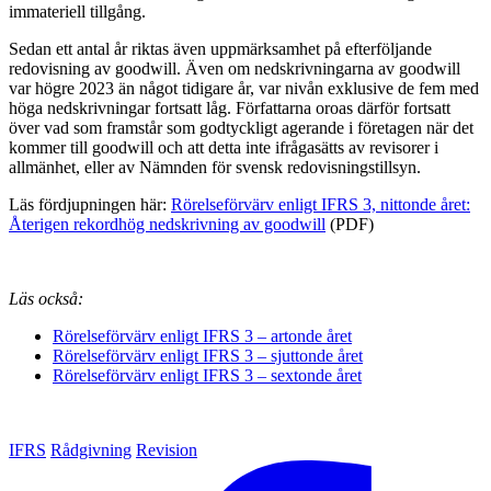
immateriell tillgång.
Sedan ett antal år riktas även uppmärksamhet på efterföljande
redovisning av goodwill. Även om nedskrivningarna av goodwill
var högre 2023 än något tidigare år, var nivån exklusive de fem med
höga nedskrivningar fortsatt låg. Författarna oroas därför fortsatt
över vad som framstår som godtyckligt agerande i företagen när det
kommer till goodwill och att detta inte ifrågasätts av revisorer i
allmänhet, eller av Nämnden för svensk redovisningstillsyn.
Läs fördjupningen här:
Rörelseförvärv enligt IFRS 3, nittonde året:
Återigen rekordhög nedskrivning av goodwill
(PDF)
Läs också:
Rörelseförvärv enligt IFRS 3 – artonde året
Rörelseförvärv enligt IFRS 3 – sjuttonde året
Rörelseförvärv enligt IFRS 3 – sextonde året
IFRS
Rådgivning
Revision