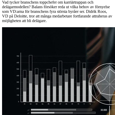
Vad tycker branschens toppchefer om karriärtrappan och
delägarmodellen? Balans försöker reda ut vilka behov av förnyelse
som VD:arna för branschens fyra största byråer ser. Didrik Roos,
VD på Deloitte, tror att många medarbetare fortfarande attraheras av
möjligheten att bli delägare.