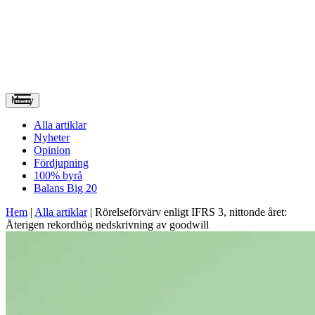
Meny
Alla artiklar
Nyheter
Opinion
Fördjupning
100% byrå
Balans Big 20
Hem
|
Alla artiklar
|
Rörelseförvärv enligt IFRS 3, nittonde året:
Återigen rekordhög nedskrivning av goodwill