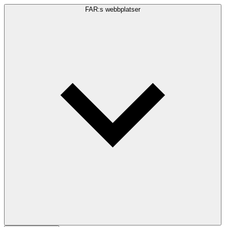
FAR:s webbplatser
Sökfråga
Sök