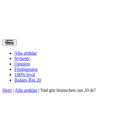
Meny
Alla artiklar
Nyheter
Opinion
Fördjupning
100% byrå
Balans Big 20
Hem
|
Alla artiklar
|
Vad gör branschen om 20 år?