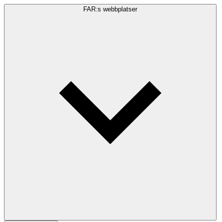
FAR:s webbplatser
Sökfråga
Sök