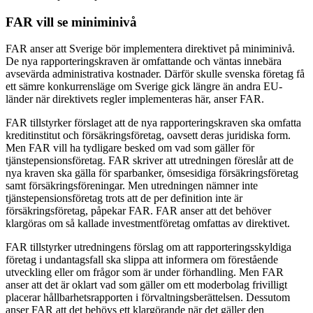
FAR vill se miniminivå
FAR anser att Sverige bör implementera direktivet på miniminivå.
De nya rapporteringskraven är omfattande och väntas innebära
avsevärda administrativa kostnader. Därför skulle svenska företag få
ett sämre konkurrensläge om Sverige gick längre än andra EU-
länder när direktivets regler implementeras här, anser FAR.
FAR tillstyrker förslaget att de nya rapporteringskraven ska omfatta
kreditinstitut och försäkringsföretag, oavsett deras juridiska form.
Men FAR vill ha tydligare besked om vad som gäller för
tjänstepensionsföretag. FAR skriver att utredningen föreslår att de
nya kraven ska gälla för sparbanker, ömsesidiga försäkringsföretag
samt försäkringsföreningar. Men utredningen nämner inte
tjänstepensionsföretag trots att de per definition inte är
försäkringsföretag, påpekar FAR. FAR anser att det behöver
klargöras om så kallade investmentföretag omfattas av direktivet.
FAR tillstyrker utredningens förslag om att rapporteringsskyldiga
företag i undantagsfall ska slippa att informera om förestående
utveckling eller om frågor som är under förhandling. Men FAR
anser att det är oklart vad som gäller om ett moderbolag frivilligt
placerar hållbarhetsrapporten i förvaltningsberättelsen. Dessutom
anser FAR att det behövs ett klargörande när det gäller den