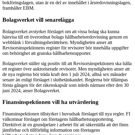
bokföringslagen, utan är en del av innehållet i årsredovisningslagen,
framhåller EBM.
Bolagsverket vill senarelägga
Bolagsverket avstyrker förslaget om att vissa bolag ska kunna
hänvisa till ett överordnat bolags hållbarhetsredovisning genom en
webblänk i förvaltningsberättelsen. Myndigheten anser att
Revisorsinspektionens register för revisorer bör innehålla uppgifter
om behörighet att granska hållbarhetsrapporter.
Bolagsverket ställer sig positiv till att Revisorsinspektionen ska hålla
ett register över auktoriserade revisorer. Men myndigheten anser att
de nya reglerna bör träda kraft den 1 juli 2024, alltså sex månader
senare än enligt förslaget i slutbetänkandet. Reglerna bör tillämpas
första gången för det räkenskapsår som inleds närmast efter den 30
juni 2024, anser Bolagsverket.
Finansinspektionen vill ha utvärdering
Finansinspektionen tillstyrker i huvudsak förslaget till nya regler. FI
välkomnar förslaget om företagens hållbarhetsrapportering.
Direktivet är en grundpelare i arbetet för att säkerställa att det finns
jämförbar och tillförlitlig information om företagens