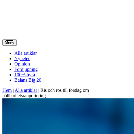
Meny
Alla artiklar
Nyheter
Opinion
Fördjupning
100% byrå
Balans Big 20
Hem
|
Alla artiklar
|
Ris och ros till förslag om
hållbarhetsrapportering