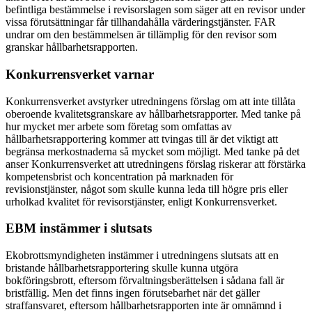
befintliga bestämmelse i revisorslagen som säger att en revisor under
vissa förutsättningar får tillhandahålla värderingstjänster. FAR
undrar om den bestämmelsen är tillämplig för den revisor som
granskar hållbarhetsrapporten.
Konkurrensverket varnar
Konkurrensverket avstyrker utredningens förslag om att inte tillåta
oberoende kvalitetsgranskare av hållbarhetsrapporter. Med tanke på
hur mycket mer arbete som företag som omfattas av
hållbarhetsrapportering kommer att tvingas till är det viktigt att
begränsa merkostnaderna så mycket som möjligt. Med tanke på det
anser Konkurrensverket att utredningens förslag riskerar att förstärka
kompetensbrist och koncentration på marknaden för
revisionstjänster, något som skulle kunna leda till högre pris eller
urholkad kvalitet för revisorstjänster, enligt Konkurrensverket.
EBM instämmer i slutsats
Ekobrottsmyndigheten instämmer i utredningens slutsats att en
bristande hållbarhetsrapportering skulle kunna utgöra
bokföringsbrott, eftersom förvaltningsberättelsen i sådana fall är
bristfällig. Men det finns ingen förutsebarhet när det gäller
straffansvaret, eftersom hållbarhetsrapporten inte är omnämnd i