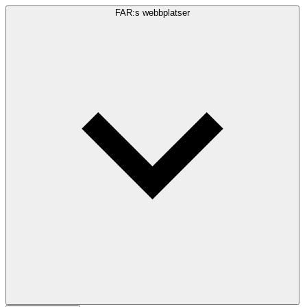
FAR:s webbplatser
Sökfråga
Sök