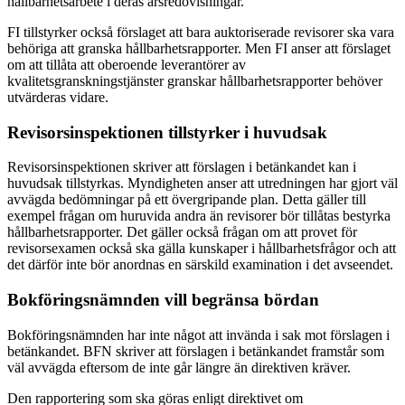
hållbarhetsarbete i deras årsredovisningar.
FI tillstyrker också förslaget att bara auktoriserade revisorer ska vara
behöriga att granska hållbarhetsrapporter. Men FI anser att förslaget
om att tillåta att oberoende leverantörer av
kvalitetsgranskningstjänster granskar hållbarhetsrapporter behöver
utvärderas vidare.
Revisorsinspektionen tillstyrker i huvudsak
Revisorsinspektionen skriver att förslagen i betänkandet kan i
huvudsak tillstyrkas. Myndigheten anser att utredningen har gjort väl
avvägda bedömningar på ett övergripande plan. Detta gäller till
exempel frågan om huruvida andra än revisorer bör tillåtas bestyrka
hållbarhetsrapporter. Det gäller också frågan om att provet för
revisorsexamen också ska gälla kunskaper i hållbarhetsfrågor och att
det därför inte bör anordnas en särskild examination i det avseendet.
Bokföringsnämnden vill begränsa bördan
Bokföringsnämnden har inte något att invända i sak mot förslagen i
betänkandet. BFN skriver att förslagen i betänkandet framstår som
väl avvägda eftersom de inte går längre än direktiven kräver.
Den rapportering som ska göras enligt direktivet om