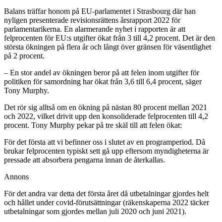
Balans träffar honom på EU-parlamentet i Strasbourg där han
nyligen presenterade revisionsrättens årsrapport 2022 för
parlamentarikerna. En alarmerande nyhet i rapporten är att
felprocenten för EU:s utgifter ökat från 3 till 4,2 procent. Det är den
största ökningen på flera år och långt över gränsen för väsentlighet
på 2 procent.
– En stor andel av ökningen beror på att felen inom utgifter för
politiken för samordning har ökat från 3,6 till 6,4 procent, säger
Tony Murphy.
Det rör sig alltså om en ökning på nästan 80 procent mellan 2021
och 2022, vilket drivit upp den konsoliderade felprocenten till 4,2
procent. Tony Murphy pekar på tre skäl till att felen ökat:
För det första att vi befinner oss i slutet av en programperiod. Då
brukar felprocenten typiskt sett gå upp eftersom myndigheterna är
pressade att absorbera pengarna innan de återkallas.
Annons
För det andra var detta det första året då utbetalningar gjordes helt
och hållet under covid-förutsättningar (räkenskaperna 2022 täcker
utbetalningar som gjordes mellan juli 2020 och juni 2021).