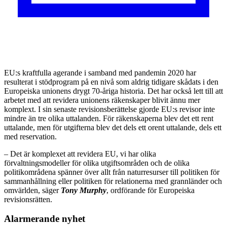
EU:s kraftfulla agerande i samband med pandemin 2020 har
resulterat i stödprogram på en nivå som aldrig tidigare skådats i den
Europeiska unionens drygt 70-åriga historia. Det har också lett till att
arbetet med att revidera unionens räkenskaper blivit ännu mer
komplext. I sin senaste revisionsberättelse gjorde EU:s revisor inte
mindre än tre olika uttalanden. För räkenskaperna blev det ett rent
uttalande, men för utgifterna blev det dels ett orent uttalande, dels ett
med reservation.
– Det är komplexet att revidera EU, vi har olika
förvaltningsmodeller för olika utgiftsområden och de olika
politikområdena spänner över allt från naturresurser till politiken för
sammanhållning eller politiken för relationerna med grannländer och
omvärlden, säger
Tony Murphy
, ordförande för Europeiska
revisionsrätten.
Alarmerande nyhet