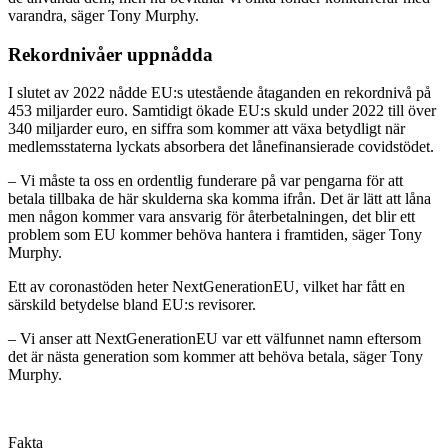
varandra, säger Tony Murphy.
Rekordnivåer uppnådda
I slutet av 2022 nådde EU:s utestående åtaganden en rekordnivå på
453 miljarder euro. Samtidigt ökade EU:s skuld under 2022 till över
340 miljarder euro, en siffra som kommer att växa betydligt när
medlemsstaterna lyckats absorbera det lånefinansierade covidstödet.
– Vi måste ta oss en ordentlig funderare på var pengarna för att
betala tillbaka de här skulderna ska komma ifrån. Det är lätt att låna
men någon kommer vara ansvarig för återbetalningen, det blir ett
problem som EU kommer behöva hantera i framtiden, säger Tony
Murphy.
Ett av coronastöden heter NextGenerationEU, vilket har fått en
särskild betydelse bland EU:s revisorer.
– Vi anser att NextGenerationEU var ett välfunnet namn eftersom
det är nästa generation som kommer att behöva betala, säger Tony
Murphy.
Fakta