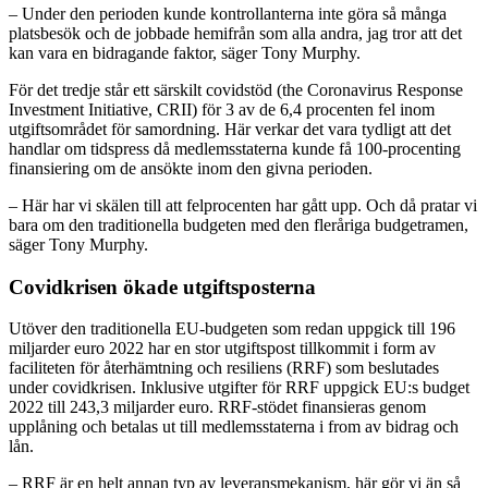
– Under den perioden kunde kontrollanterna inte göra så många
platsbesök och de jobbade hemifrån som alla andra, jag tror att det
kan vara en bidragande faktor, säger Tony Murphy.
För det tredje står ett särskilt covidstöd (the Coronavirus Response
Investment Initiative, CRII) för 3 av de 6,4 procenten fel inom
utgiftsområdet för samordning. Här verkar det vara tydligt att det
handlar om tidspress då medlemsstaterna kunde få 100-procenting
finansiering om de ansökte inom den givna perioden.
– Här har vi skälen till att felprocenten har gått upp. Och då pratar vi
bara om den traditionella budgeten med den fleråriga budgetramen,
säger Tony Murphy.
Covidkrisen ökade utgiftsposterna
Utöver den traditionella EU-budgeten som redan uppgick till 196
miljarder euro 2022 har en stor utgiftspost tillkommit i form av
faciliteten för återhämtning och resiliens (RRF) som beslutades
under covidkrisen. Inklusive utgifter för RRF uppgick EU:s budget
2022 till 243,3 miljarder euro. RRF-stödet finansieras genom
upplåning och betalas ut till medlemsstaterna i from av bidrag och
lån.
– RRF är en helt annan typ av leveransmekanism, här gör vi än så