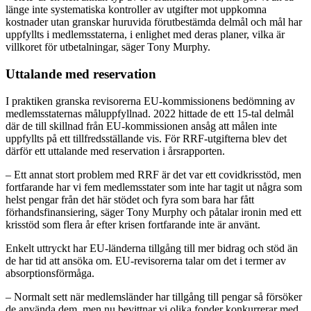
länge inte systematiska kontroller av utgifter mot uppkomna
kostnader utan granskar huruvida förutbestämda delmål och mål har
uppfyllts i medlemsstaterna, i enlighet med deras planer, vilka är
villkoret för utbetalningar, säger Tony Murphy.
Uttalande med reservation
I praktiken granska revisorerna EU-kommissionens bedömning av
medlemsstaternas måluppfyllnad. 2022 hittade de ett 15-tal delmål
där de till skillnad från EU-kommissionen ansåg att målen inte
uppfyllts på ett tillfredsställande vis. För RRF-utgifterna blev det
därför ett uttalande med reservation i årsrapporten.
– Ett annat stort problem med RRF är det var ett covidkrisstöd, men
fortfarande har vi fem medlemsstater som inte har tagit ut några som
helst pengar från det här stödet och fyra som bara har fått
förhandsfinansiering, säger Tony Murphy och påtalar ironin med ett
krisstöd som flera år efter krisen fortfarande inte är använt.
Enkelt uttryckt har EU-länderna tillgång till mer bidrag och stöd än
de har tid att ansöka om. EU-revisorerna talar om det i termer av
absorptionsförmåga.
– Normalt sett när medlemsländer har tillgång till pengar så försöker
de använda dem, men nu bevittnar vi olika fonder konkurrerar med