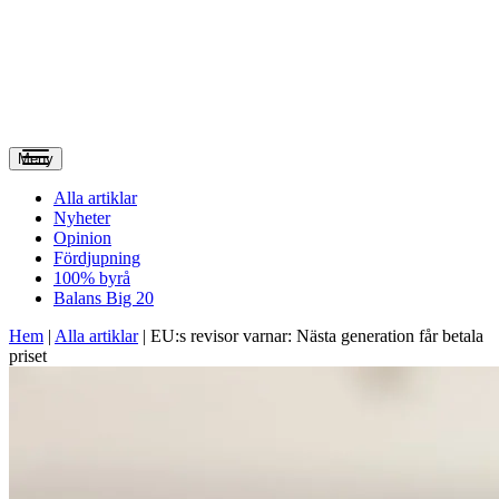
Meny
Alla artiklar
Nyheter
Opinion
Fördjupning
100% byrå
Balans Big 20
Hem
|
Alla artiklar
|
EU:s revisor varnar: Nästa generation får betala
priset