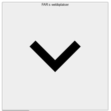
FAR:s webbplatser
Sökfråga
Sök