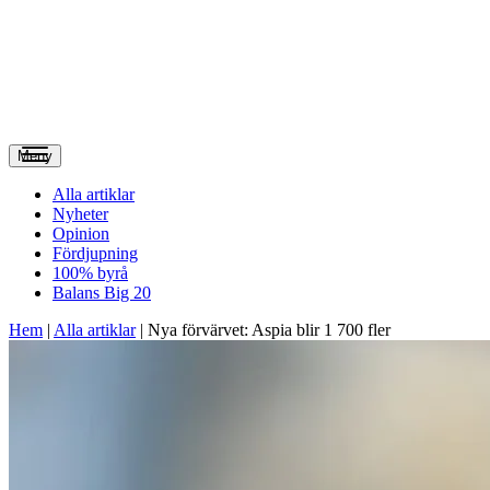
Meny
Alla artiklar
Nyheter
Opinion
Fördjupning
100% byrå
Balans Big 20
Hem
|
Alla artiklar
|
Nya förvärvet: Aspia blir 1 700 fler