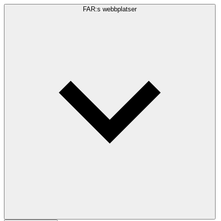
FAR:s webbplatser
Sökfråga
Sök