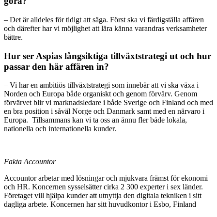
göra?
– Det är alldeles för tidigt att säga. Först ska vi färdigställa affären
och därefter har vi möjlighet att lära känna varandras verksamheter
bättre.
Hur ser Aspias långsiktiga tillväxtstrategi ut och hur
passar den här affären in?
– Vi har en ambitiös tillväxtstrategi som innebär att vi ska växa i
Norden och Europa både organiskt och genom förvärv. Genom
förvärvet blir vi marknadsledare i både Sverige och Finland och med
en bra position i såväl Norge och Danmark samt med en närvaro i
Europa. Tillsammans kan vi ta oss an ännu fler både lokala,
nationella och internationella kunder.
Fakta Accountor
Accountor arbetar med lösningar och mjukvara främst för ekonomi
och HR. Koncernen sysselsätter cirka 2 300 experter i sex länder.
Företaget vill hjälpa kunder att utnyttja den digitala tekniken i sitt
dagliga arbete. Koncernen har sitt huvudkontor i Esbo, Finland