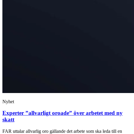
Nyhet
Experter ”allvarligt oroade” över arbetet med ny
skatt
FAR uttalar allvarlig oro gällande det arbete som ska leda till en