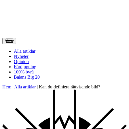
Meny
Alla artiklar
Nyheter
Opinion
Fördjupning
100% byrå
Balans Big 20
Hem
|
Alla artiklar
|
Kan du definiera rättvisande bild?