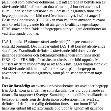
på allt det som behöver definieras. Ett sätt att reda ut betydelsen av
rättvisande bild är därmed att titta närmare på hur det används i
IFRS. I den senaste versionen av Föreställningsramen finns inte
begreppet rättvisande bild med överhuvudtaget. I stället anges i
Basis for Conclusion (BC2.70) att man väljer att använda relevans
och korrekt återgivande för att återge de kvalitativa egenskaper
IFRS strävar efter. Båda de begreppen har tydligare definitioner än
vad rättvisande bild har.
IAS 1, punkt 15 nämner rättvisande bild (”fair presentation” i
engelskt original). Det innebär enligt IAS 1 att korrekt återgivande
ska följas. Framförallt definieras rättvisande bild dock via de
gällande standarder och tolkningsmeddelanden som finns inom
IFRS. Om IFRS följs, förutsätts att rättvisande bild uppnås. Min
slutsats av detta resonemang är att IASB inte lägger någon stor vikt
vid rättvisande bild, utan i stället fokuserar på de begrepp man
använder i Föreställningsramen, samt på de standarder man tagit
fram.
Det är förståeligt
att svenska revisionsberättelser använder begrepp
från ÅRL, som ju är den lag som ska tillämpas vid upprättande av
finansiella rapporter i Sverige. Samtidigt är det otillfredsställande att
begrepp används som de flesta inom professionen har svårt att
definiera. I de fall en tydlig definition finns – som inom IFRS –
hänvisas enbart till att rättvisande bild uppnås genom att gällande