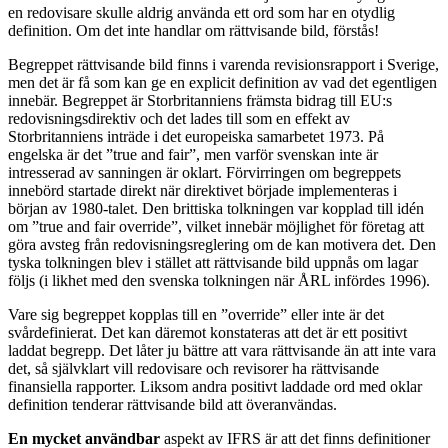
en redovisare skulle aldrig använda ett ord som har en otydlig
definition. Om det inte handlar om rättvisande bild, förstås!
Begreppet rättvisande bild finns i varenda revisionsrapport i Sverige,
men det är få som kan ge en explicit definition av vad det egentligen
innebär. Begreppet är Storbritanniens främsta bidrag till EU:s
redovisningsdirektiv och det lades till som en effekt av
Storbritanniens inträde i det europeiska samarbetet 1973. På
engelska är det ”true and fair”, men varför svenskan inte är
intresserad av sanningen är oklart. Förvirringen om begreppets
innebörd startade direkt när direktivet började implementeras i
början av 1980-talet. Den brittiska tolkningen var kopplad till idén
om ”true and fair override”, vilket innebär möjlighet för företag att
göra avsteg från redovisningsreglering om de kan motivera det. Den
tyska tolkningen blev i stället att rättvisande bild uppnås om lagar
följs (i likhet med den svenska tolkningen när ÅRL infördes 1996).
Vare sig begreppet kopplas till en ”override” eller inte är det
svårdefinierat. Det kan däremot konstateras att det är ett positivt
laddat begrepp. Det låter ju bättre att vara rättvisande än att inte vara
det, så självklart vill redovisare och revisorer ha rättvisande
finansiella rapporter. Liksom andra positivt laddade ord med oklar
definition tenderar rättvisande bild att överanvändas.
En mycket användbar
aspekt av IFRS är att det finns definitioner