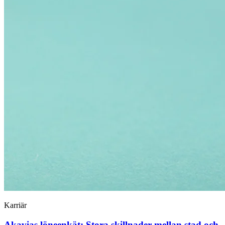
Karriär
Akavias löneenkät: Stora skillnader mellan stad och