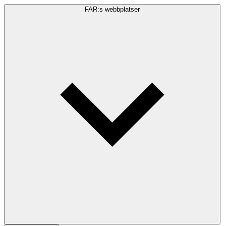
FAR:s webbplatser
Sökfråga
Sök