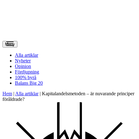
Meny
Alla artiklar
Nyheter
Opinion
Fördjupning
100% byrå
Balans Big 20
Hem
|
Alla artiklar
|
Kapitalandelsmetoden – är nuvarande principer
föråldrade?