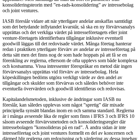
konsolideringsteorin med ”en-rads-konsolidering” av intressebolag
och joint ventures.
IASB föreslår vidare att när ytterligare andelar anskaffas samtidigt
som det betydande inflytandet kvarstår, så ska en ny förvärvsanalys
upprättas och det verkliga värdet på intresseföretagets eller joint
venture-företagets identifierbara tillgångar inklusive eventuell
goodwill läggas till det redovisade värdet. Många företag hanterar
redan i praktiken ytterligare förvärv av andelar av intresseföretag på
detta sätt men det finns nog de som hade hoppats på att få se en
förenkling av reglerna, eftersom de ofta upplevs som både komplexa
och kostsamma. Vissa intressenter förespråkar en metod där ingen
förvärvsanalys upprättas vid förvärv av intressebolag. Hela
köpeskillingen bedöms utgöra verkligt värde av den andel av
tillgångar och skulder som förvärvas och således behöver inte
eventuella övervärden och goodwill identifieras och redovisas.
Kapitalandelsmetoden, inklusive de ändringar som IASB nu
föreslår, kan således upplevas som något ”spretig” där mixade
principiella synsätt blandas inom en och samma standard. Reglerna
är i många avseende lika de regler som finns i IFRS 3 och IFRS 10
såsom avseende förvärvsmetoden och konsolideringsregler där
intressebolagen ”konsolideras på en rad”. Å andra sidan är inte
intresseföretag och joint ventures formellt en del av koncernen och
därmed blir reglerna om redovisning och värdering av dessa innehav