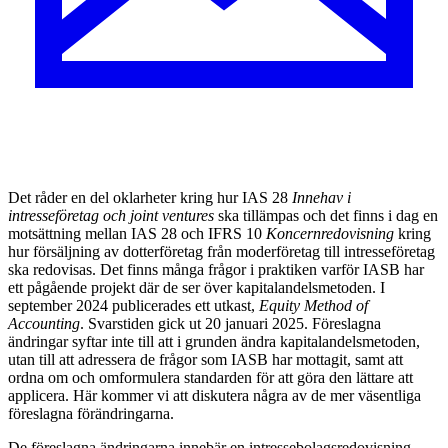
D
et råder en del oklarheter kring hur IAS 28
Innehav i
intresseföretag och joint ventures
ska tillämpas och det finns i dag en
motsättning mellan IAS 28 och IFRS 10
Koncernredovisning
kring
hur försäljning av dotterföretag från moderföretag till intresseföretag
ska redovisas. Det finns många frågor i praktiken varför IASB har
ett pågående projekt där de ser över kapitalandelsmetoden. I
september 2024 publicerades ett utkast,
Equity Method of
Accounting
. Svarstiden gick ut 20 januari 2025. Föreslagna
ändringar syftar inte till att i grunden ändra kapitalandelsmetoden,
utan till att adressera de frågor som IASB har mottagit, samt att
ordna om och omformulera standarden för att göra den lättare att
applicera. Här kommer vi att diskutera några av de mer väsentliga
föreslagna förändringarna.
De föreslagna ändringarna innebär en intressebolagsredovisning