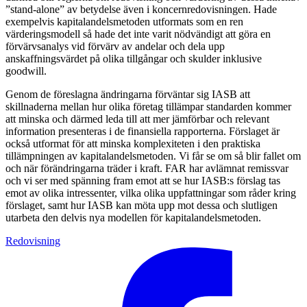
”stand-alone” av betydelse även i koncernredovisningen. Hade
exempelvis kapitalandelsmetoden utformats som en ren
värderingsmodell så hade det inte varit nödvändigt att göra en
förvärvsanalys vid förvärv av andelar och dela upp
anskaffningsvärdet på olika tillgångar och skulder inklusive
goodwill.
Genom de föreslagna ändringarna förväntar sig IASB att
skillnaderna mellan hur olika företag tillämpar standarden kommer
att minska och därmed leda till att mer jämförbar och relevant
information presenteras i de finansiella rapporterna. Förslaget är
också utformat för att minska komplexiteten i den praktiska
tillämpningen av kapitalandelsmetoden. Vi får se om så blir fallet om
och när förändringarna träder i kraft. FAR har avlämnat remissvar
och vi ser med spänning fram emot att se hur IASB:s förslag tas
emot av olika intressenter, vilka olika uppfattningar som råder kring
förslaget, samt hur IASB kan möta upp mot dessa och slutligen
utarbeta den delvis nya modellen för kapitalandelsmetoden.
Redovisning