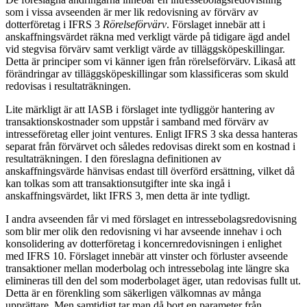
som i vissa avseenden är mer lik redovisning av förvärv av
dotterföretag i IFRS 3
Rörelseförvärv
. Förslaget innebär att i
anskaffningsvärdet räkna med verkligt värde på tidigare ägd andel
vid stegvisa förvärv samt verkligt värde av tilläggsköpeskillingar.
Detta är principer som vi känner igen från rörelseförvärv. Likaså att
förändringar av tilläggsköpeskillingar som klassificeras som skuld
redovisas i resultaträkningen.
Lite märkligt är att IASB i förslaget inte tydliggör hantering av
transaktionskostnader som uppstår i samband med förvärv av
intresseföretag eller joint ventures. Enligt IFRS 3 ska dessa hanteras
separat från förvärvet och således redovisas direkt som en kostnad i
resultaträkningen. I den föreslagna definitionen av
anskaffningsvärde hänvisas endast till överförd ersättning, vilket då
kan tolkas som att transaktionsutgifter inte ska ingå i
anskaffningsvärdet, likt IFRS 3, men detta är inte tydligt.
I andra avseenden får vi med förslaget en intressebolagsredovisning
som blir mer olik den redovisning vi har avseende innehav i och
konsolidering av dotterföretag i koncernredovisningen i enlighet
med IFRS 10. Förslaget innebär att vinster och förluster avseende
transaktioner mellan moderbolag och intressebolag inte längre ska
elimineras till den del som moderbolaget äger, utan redovisas fullt ut.
Detta är en förenkling som säkerligen välkomnas av många
upprättare. Men samtidigt tar man då bort en parameter från