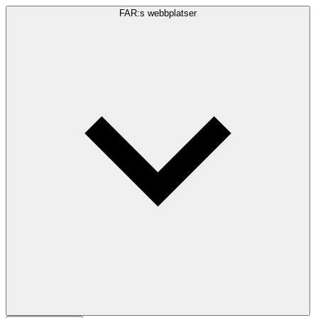
FAR:s webbplatser
Sökfråga
Sök