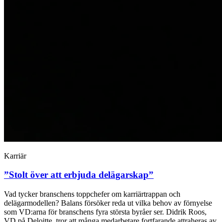
Karriär
”Stolt över att erbjuda delägarskap”
Vad tycker branschens toppchefer om karriärtrappan och
delägarmodellen? Balans försöker reda ut vilka behov av förnyelse
som VD:arna för branschens fyra största byråer ser. Didrik Roos,
VD på Deloitte, tror att många medarbetare fortfarande attraheras av