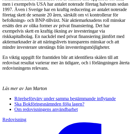
men i exempelvis USA har antalet noterade företag halverats sedan
1997. Även i Sverige har en kraftig reducering av antalet noterade
företag skett de senaste 20 åren, särskilt om vi kontrollerar för
befolknings- och BNP-tillväxt. När aktiemarknadens roll minskar
ersätts den av olika former av privat finansiering. Det har
exempelvis skett en kraftig ökning av investeringar via
riskkapitalbolag. En nackdel med privat finansiering jämfört med
aktiemarknader är att näringslivets transparens minskar och att
mindre investerare utestängs från investeringsmöjligheter.
En viktig uppgift för framtiden blir att identifiera skälen till att
redovisat resultat varierar mer än tidigare, och i förlängningen återta
redovisningens relevans.
Läs mer av Jan Marton
Rörelseförvärv under samma bestämmande inflytande
Ska Bokföringsnämnden följa lagen?
Om redovisningens användbarhet
Redovisning