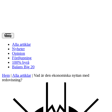
Meny
Alla artiklar
Nyheter
Opinion
Fördjupning
100% byrå
Balans Big 20
Hem
|
Alla artiklar
|
Vad är den ekonomiska nyttan med
redovisning?