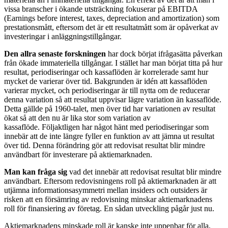
vissa branscher i ökande utsträckning fokuserar på EBITDA
(Earnings before interest, taxes, depreciation and amortization) som
prestationsmått, eftersom det är ett resultatmått som är opåverkat av
investeringar i anläggningstillgångar.
Den allra senaste forskningen
har dock börjat ifråga­sätta påverkan
från ökade immateriella tillgångar. I stället har man börjat titta på hur
resultat, periodiseringar och kassaflöden är korrelerade samt hur
mycket de varierar över tid. Bakgrunden är idén att kassaflöden
varierar mycket, och periodiseringar är till nytta om de reducerar
denna variation så att resultat uppvisar lägre variation än kassaflöde.
Detta gällde på 1960-talet, men över tid har variationen av resultat
ökat så att den nu är lika stor som variation av
kassaflöde. Följaktligen har något hänt med periodiseringar som
innebär att de inte längre fyller en funktion av att jämna ut resultat
över tid. Denna förändring gör att redovisat resultat blir mindre
användbart för investerare på aktiemarknaden.
Man kan fråga sig
vad det innebär att redovisat resultat blir mindre
användbart. Eftersom redovisningens roll på aktiemarknaden är att
utjämna informationsasymmetri mellan insiders och outsiders är
risken att en försämring av redovisning minskar aktiemarknadens
roll för finansiering av företag. En sådan utveckling pågår just nu.
Aktiemarknadens minskade roll är kanske inte uppenbar för alla,