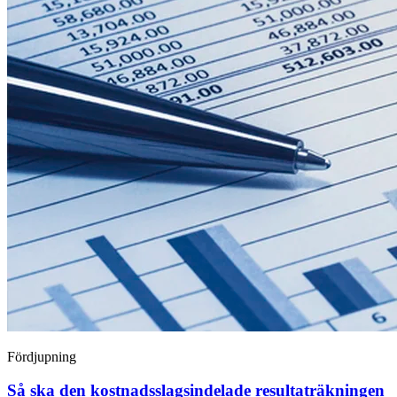
Fördjupning
Så ska den kostnadsslagsindelade resultaträkningen