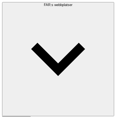
FAR:s webbplatser
Sökfråga
Sök