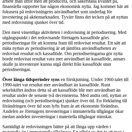
arbete man utför med att producera, och säkerställa kvalitet på,
finansiella rapporter har någon ekonomisk nytta. Jag kommer här att
fokusera på redovisningens användbarhet som underlag för
investering på aktiemarknaden. Tyvärr finns det tecken på att nyttan
med redovisning sjunker över tid.
Den mest väsentliga aktiviteten i redovisning är periodisering. Med
utgångspunkt i det redovisande företagets kassaflöde görs
periodiseringar för att komma fram till redovisat resultat. Ett sätt att
mäta nyttan av periodisering är att jämföra användbarheten av
redovisat resultat och kassaflöde. Om periodiseringarna gör nytta
borde redovisat resultat vara mer användbart än kassaflöde, annars
skulle ju investerare kunna utgå direkt från kassaflöde utan
periodiseringar.
Över långa tidsperioder syns
en förskjutning. Under 1960-talet till
1990-talet var resultat mer användbart än kassaflöde. Runt
sekelskiftet ändras detta så att kassaflöde blir mer användbart än
resultat under de senaste två decennierna. Med andra ord, nyttan av
redovisning (och periodiseringar) sjunker över tid. En förklaring till
förändringen över tid som lyfts fram är att ekonomin förändras.
Andelen av företagens investeringar i immateriella tillgångar ökar
medan andelen investeringar i materiella tillgångar minskar.
Samtidigt är redovisningen bättre på att fånga upp värden i
materiella än i immateriella tillgångar. En effekt av det är att man i