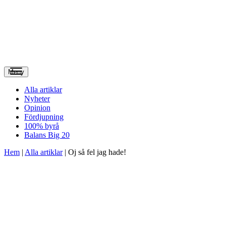
Meny
Alla artiklar
Nyheter
Opinion
Fördjupning
100% byrå
Balans Big 20
Hem
|
Alla artiklar
|
Oj så fel jag hade!