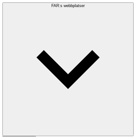
FAR:s webbplatser
Sökfråga
Sök