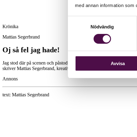
med annan information som du 
Samtyckesval
Krönika
Nödvändig
Mattias Segerbrand
Oj så fel jag hade!
Jag stod där på scenen och påstod att alla redovisningskonsulter skulle
Avvisa
skriver Mattias Segerbrand, kreativ ledare för byrån Good Advice, i e
Annons
text:
Mattias Segerbrand