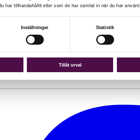
har tillhandahållit eller som de har samlat in när du har använt 
Inställningar
Statistik
 bli arbetslösa. Oj så fel jag hade. Men tyvärr förstår många av oss for
Tillåt urval
n krönika för Balans.