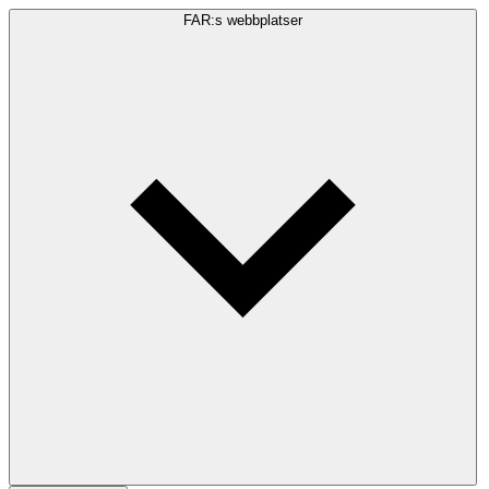
FAR:s webbplatser
Sökfråga
Sök