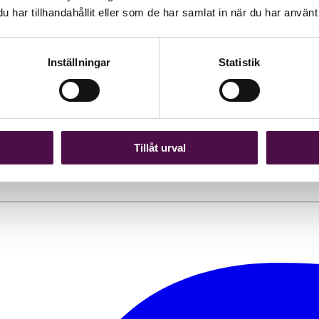
har tillhandahållit eller som de har samlat in när du har använt 
Inställningar
Statistik
r viktigare roll i samhället”
 lämpad för att guida dem är troligen revisionsbranschen och dess olik
Tillåt urval
on 2030.