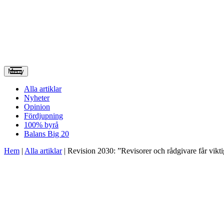
Meny
Alla artiklar
Nyheter
Opinion
Fördjupning
100% byrå
Balans Big 20
Hem
|
Alla artiklar
|
Revision 2030: ”Revisorer och rådgivare får viktig