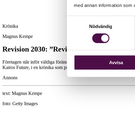
med annan information som du 
Samtyckesval
Krönika
Nödvändig
Magnus Kempe
Revision 2030: ”Revisorer och rådgivare få
Företagen står inför väldiga förändringar och den bransch som är bäst
Avvisa
Kairos Future, i en krönika som presenterar framtidsrapporten Revisi
Annons
text:
Magnus Kempe
foto:
Getty Images