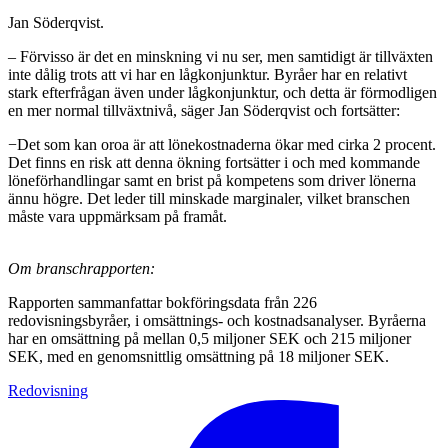
Jan Söderqvist.
– Förvisso är det en minskning vi nu ser, men samtidigt är tillväxten
inte dålig trots att vi har en lågkonjunktur. Byråer har en relativt
stark efterfrågan även under lågkonjunktur, och detta är förmodligen
en mer normal tillväxtnivå, säger Jan Söderqvist och fortsätter:
−Det som kan oroa är att lönekostnaderna ökar med cirka 2 procent.
Det finns en risk att denna ökning fortsätter i och med kommande
löneförhandlingar samt en brist på kompetens som driver lönerna
ännu högre. Det leder till minskade marginaler, vilket branschen
måste vara uppmärksam på framåt.
Om branschrapporten:
Rapporten sammanfattar bokföringsdata från 226
redovisningsbyråer, i omsättnings- och kostnadsanalyser. Byråerna
har en omsättning på mellan 0,5 miljoner SEK och 215 miljoner
SEK, med en genomsnittlig omsättning på 18 miljoner SEK.
Redovisning