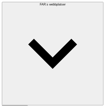
FAR:s webbplatser
Sökfråga
Sök