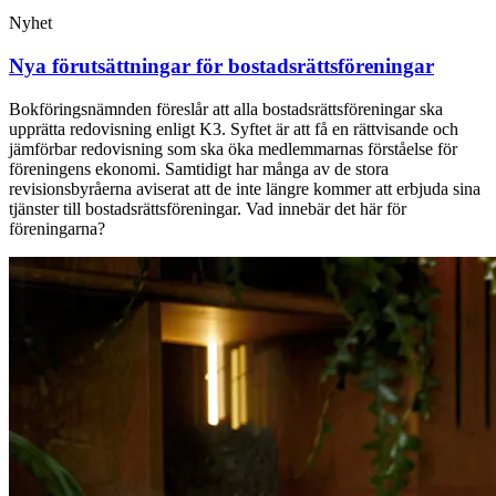
Nyhet
Nya förutsättningar för bostadsrättsföreningar
Bokföringsnämnden föreslår att alla bostadsrättsföreningar ska
upprätta redovisning enligt K3. Syftet är att få en rättvisande och
jämförbar redovisning som ska öka medlemmarnas förståelse för
föreningens ekonomi. Samtidigt har många av de stora
revisionsbyråerna aviserat att de inte längre kommer att erbjuda sina
tjänster till bostadsrättsföreningar. Vad innebär det här för
föreningarna?