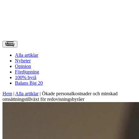
Meny
Alla artiklar
Nyheter
Opinion
Fördjupning
100% byrå
Balans Big 20
Hem
|
Alla artiklar
|
Ökade personalkostnader och minskad
omsättningstillväxt för redovisningsbyråer