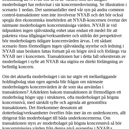
moderbolaget har redovisat i sin koncernredovisning. Se illustration i
scenario 1 nedan. Det sammanfaller med vår syn på andra common
control-transaktioner som inte involverar NYAB och det bör också
spegla den ekonomiska innebörden att NYAB-koncernen övertar det
närmaste moderbolagets koncernmässiga värden. NYAB är vid
tidpunkten ingen självständig enhet utan endast ett medel för att
paketera vissa tillgångar/verksamheter och utifrån det perspektivet
bör moderbolagets tidigare koncernvärden ärvas. I ett sådant
scenario finns förmodligen ingen självständig styrelse och ledning i
NYAB utan besluten fattas fortsatt på en högre nivå och förlängs via
NYAB ner i koncernen. Transaktionen har i detta fall orkestrerats av
moderbolaget i syfte att NYAB ska utgöra en direkt förlängning av
befintlig koncern.
Om det aktuella moderbolaget i sin tur utgör ett mellanliggande
holdingbolag utan egen agenda blir frågan om närmaste
moderbolagets koncernvärden är de som ska användas i
transaktionen? Arkitekten bakom transaktionen är förmodligen ett
moderbolag högre upp i strukturen, ofta moderbolaget på högsta
koncernnivå, med särskilt syfte och agenda att genomföra
transaktionen. Det förekommer dessutom att
dotterbolag/verksamheter överförs från mer än en underkoncern, allt
dirigerat från moderbolaget till båda underkoncernerna. Om
transaktionen styrs av moderbolaget på högsta koncernnivå så bör
koncernmässiga värden från denna nivå avspeglas i NYAB:s