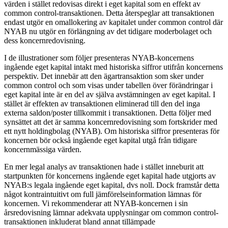
värden i stället redovisas direkt i eget kapital som en effekt av
common control-transaktionen. Detta återspeglar att transaktionen
endast utgör en omallokering av kapitalet under common control där
NYAB nu utgör en förlängning av det tidigare moderbolaget och
dess koncernredovisning.
I de illustrationer som följer presenteras NYAB-koncernens
ingående eget kapital intakt med historiska siffror utifrån koncernens
perspektiv. Det innebär att den ägartransaktion som sker under
common control och som visas under tabellen över förändringar i
eget kapital inte är en del av själva avstämningen av eget kapital. I
stället är effekten av transaktionen eliminerad till den del inga
externa saldon/poster tillkommit i transaktionen. Detta följer med
synsättet att det är samma koncernredovisning som fortskrider med
ett nytt holdingbolag (NYAB). Om historiska siffror presenteras för
koncernen bör också ingående eget kapital utgå från tidigare
koncernmässiga värden.
En mer legal analys av transaktionen hade i stället inneburit att
startpunkten för koncernens ingående eget kapital hade utgjorts av
NYAB:s legala ingående eget kapital, dvs noll. Dock framstår detta
något kontraintuitivt om full jämförelseinformation lämnas för
koncernen. Vi rekommenderar att NYAB-koncernen i sin
årsredovisning lämnar adekvata upplysningar om common control-
transaktionen inkluderat bland annat tillämpade