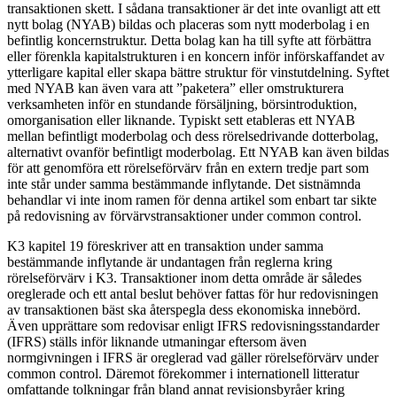
transaktionen skett. I sådana transaktioner är det inte ovanligt att ett
nytt bolag (NYAB) bildas och placeras som nytt moderbolag i en
befintlig koncernstruktur. Detta bolag kan ha till syfte att förbättra
eller förenkla kapitalstrukturen i en koncern inför införskaffandet av
ytterligare kapital eller skapa bättre struktur för vinstutdelning. Syftet
med NYAB kan även vara att ”paketera” eller omstrukturera
verksamheten inför en stundande försäljning, börsintroduktion,
omorganisation eller liknande. Typiskt sett etableras ett NYAB
mellan befintligt moderbolag och dess rörelsedrivande dotterbolag,
alternativt ovanför befintligt moderbolag. Ett NYAB kan även bildas
för att genomföra ett rörelseförvärv från en extern tredje part som
inte står under samma bestämmande inflytande. Det sistnämnda
behandlar vi inte inom ramen för denna artikel som enbart tar sikte
på redovisning av förvärvstransaktioner under common control.
K3 kapitel 19 föreskriver att en transaktion under samma
bestämmande inflytande är undantagen från reglerna kring
rörelseförvärv i K3. Transaktioner inom detta område är således
oreglerade och ett antal beslut behöver fattas för hur redovisningen
av transaktionen bäst ska återspegla dess ekonomiska innebörd.
Även upprättare som redovisar enligt IFRS redovisningsstandarder
(IFRS) ställs inför liknande utmaningar eftersom även
normgivningen i IFRS är oreglerad vad gäller rörelseförvärv under
common control. Däremot förekommer i internationell litteratur
omfattande tolkningar från bland annat revisionsbyråer kring