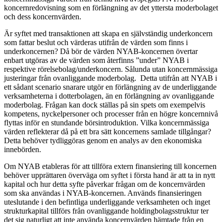
koncernredovisning som en förlängning av det yttersta moderbolaget
och dess koncernvärden.
Är syftet med transaktionen att skapa en självständig underkoncern
som fattar beslut och värderas utifrån de värden som finns i
underkoncernen? Då bör de värden NYAB-koncernen övertar
enbart utgöras av de värden som återfinns ”under” NYAB i
respektive rörelsebolag/underkoncern. Sålunda utan koncernmässiga
justeringar från ovanliggande moderbolag. Detta utifrån att NYAB i
ett sådant scenario snarare utgör en förlängning av de underliggande
verksamheterna i dotterbolagen, än en förlängning av ovanliggande
moderbolag. Frågan kan dock ställas på sin spets om exempelvis
kompetens, nyckelpersoner och processer från en högre koncernnivå
flyttas inför en stundande börsintroduktion. Vilka koncernmässiga
värden reflekterar då på ett bra sätt koncernens samlade tillgångar?
Detta behöver tydliggöras genom en analys av den ekonomiska
innebörden.
Om NYAB etableras för att tillföra extern finansiering till koncernen
behöver upprättaren överväga om syftet i första hand är att ta in nytt
kapital och hur detta syfte påverkar frågan om de koncernvärden
som ska användas i NYAB-koncernen. Används finansieringen
uteslutande i den befintliga underliggande verksamheten och inget
strukturkapital tillförs från ovanliggande holdingbolagsstruktur ter
det sig naturligt att inte använda koncernvärden hämtade från en