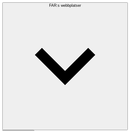
FAR:s webbplatser
Sökfråga
Sök