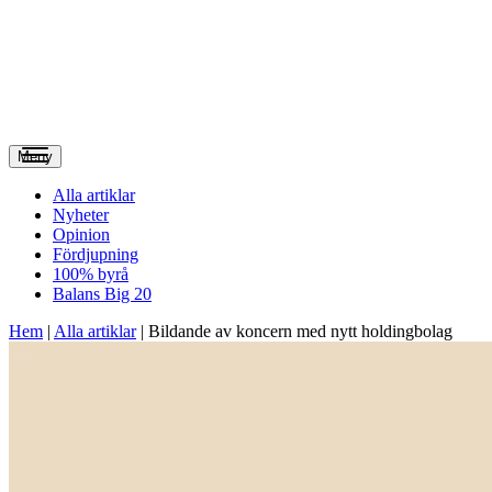
Meny
Alla artiklar
Nyheter
Opinion
Fördjupning
100% byrå
Balans Big 20
Hem
|
Alla artiklar
|
Bildande av koncern med nytt holdingbolag