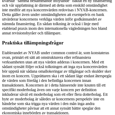
kvarstår ”samma bestämmande inflytande” oaktat en ny finansiering
och vår uppfattning är därmed att detta som enskild omständighet
inte medför att nya koncernvärden redovisas i NYAB-koncernen.
Detta gäller även under omständigheten att exempelvis en bank
utvärderar koncernens verkliga värden inför godkännandet av
nämnda finansiering. En sådan tolkning är också i linje med
etablerad praxis inom den internationella vägledningen hos bland
annat revisionsbyråer och tillämpare.
Praktiska tillämpningsfrågor
Etablerandet av NYAB under common control är, som konstateras
ovan, primärt ett sätt att omstrukturera eller refinansiera
verksamheten utan att nya värden adderas i koncernen. Med ett
sådant synsätt följer också tolkningen att inga nya koncernvärden
bör uppstå när sådana omallokeringar av tillgångar och skulder sker
inom en koncern. Upprättaren ska i ett sådant läge endast återspegla
de värden som förelåg i den befintliga koncernen innan
transaktionen. Koncernen är i detta hänseende inte knuten till ett
specifikt moderbolag även om varje koncern per definition
inkluderar såväl ett moderbolag som ett eller flera dotterbolag. Ett
byte av moderbolag är således ur koncernens perspektiv inte en
händelse som ska trigga nya värden i den mån inga andra
omständigheter påvisar att ett annat synsätt bättre speglar den
ekonomiska innebörden av transaktionen.