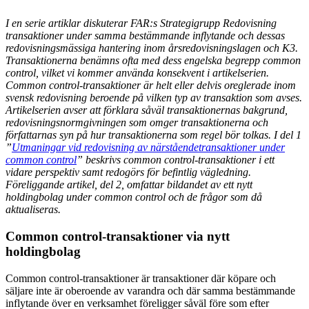
I en serie artiklar diskuterar FAR:s Strategigrupp Redovisning
transaktioner under samma bestämmande inflytande och dessas
redovisningsmässiga hantering inom årsredovisningslagen och K3.
Transaktionerna benämns ofta med dess engelska begrepp common
control, vilket vi kommer använda konsekvent i artikelserien.
Common control-transaktioner är helt eller delvis oreglerade inom
svensk redovisning beroende på vilken typ av transaktion som avses.
Artikelserien avser att förklara såväl transaktionernas bakgrund,
redovisningsnormgivningen som omger transaktionerna och
författarnas syn på hur transaktionerna som regel bör tolkas. I del 1
”
Utmaningar vid redovisning av närståendetransaktioner under
common control
” beskrivs common control-transaktioner i ett
vidare perspektiv samt redogörs för befintlig vägledning.
Föreliggande artikel, del 2, omfattar bildandet av ett nytt
holdingbolag under common control och de frågor som då
aktualiseras.
Common control-transaktioner via nytt
holdingbolag
Common control-transaktioner är transaktioner där köpare och
säljare inte är oberoende av varandra och där samma bestämmande
inflytande över en verksamhet föreligger såväl före som efter