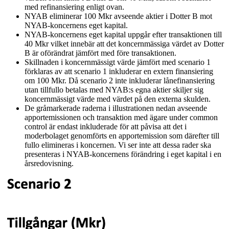
med refinansiering enligt ovan.
NYAB eliminerar 100 Mkr avseende aktier i Dotter B mot
NYAB-koncernens eget kapital.
NYAB-koncernens eget kapital uppgår efter transaktionen till
40 Mkr vilket innebär att det koncernmässiga värdet av Dotter
B är oförändrat jämfört med före transaktionen.
Skillnaden i koncernmässigt värde jämfört med scenario 1
förklaras av att scenario 1 inkluderar en extern finansiering
om 100 Mkr. Då scenario 2 inte inkluderar lånefinansiering
utan tillfullo betalas med NYAB:s egna aktier skiljer sig
koncernmässigt värde med värdet på den externa skulden.
De gråmarkerade raderna i illustrationen nedan avseende
apportemissionen och transaktion med ägare under common
control är endast inkluderade för att påvisa att det i
moderbolaget genomförts en apportemission som därefter till
fullo elimineras i koncernen. Vi ser inte att dessa rader ska
presenteras i NYAB-koncernens förändring i eget kapital i en
årsredovisning.