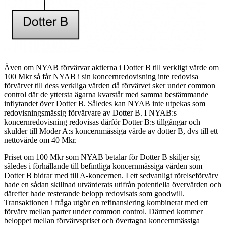
Även om NYAB förvärvar aktierna i Dotter B till verkligt värde om
100 Mkr så får NYAB i sin koncernredovisning inte redovisa
förvärvet till dess verkliga värden då förvärvet sker under common
control där de yttersta ägarna kvarstår med samma bestämmande
inflytandet över Dotter B. Således kan NYAB inte utpekas som
redovisningsmässig förvärvare av Dotter B. I NYAB:s
koncernredovisning redovisas därför Dotter B:s tillgångar och
skulder till Moder A:s koncernmässiga värde av dotter B, dvs till ett
nettovärde om 40 Mkr.
Priset om 100 Mkr som NYAB betalar för Dotter B skiljer sig
således i förhållande till befintliga koncernmässiga värden som
Dotter B bidrar med till A-koncernen. I ett sedvanligt rörelseförvärv
hade en sådan skillnad utvärderats utifrån potentiella övervärden och
därefter hade resterande belopp redovisats som goodwill.
Transaktionen i fråga utgör en refinansiering kombinerat med ett
förvärv mellan parter under common control. Därmed kommer
beloppet mellan förvärvspriset och övertagna koncernmässiga