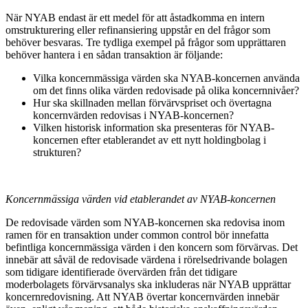
När NYAB endast är ett medel för att åstadkomma en intern
omstrukturering eller refinansiering uppstår en del frågor som
behöver besvaras. Tre tydliga exempel på frågor som upprättaren
behöver hantera i en sådan transaktion är följande:
Vilka koncernmässiga värden ska NYAB-koncernen använda
om det finns olika värden redovisade på olika koncernnivåer?
Hur ska skillnaden mellan förvärvspriset och övertagna
koncernvärden redovisas i NYAB-koncernen?
Vilken historisk information ska presenteras för NYAB-
koncernen efter etablerandet av ett nytt holdingbolag i
strukturen?
Koncernmässiga värden vid etablerandet av NYAB-koncernen
De redovisade värden som NYAB-koncernen ska redovisa inom
ramen för en transaktion under common control bör innefatta
befintliga koncernmässiga värden i den koncern som förvärvas. Det
innebär att såväl de redovisade värdena i rörelsedrivande bolagen
som tidigare identifierade övervärden från det tidigare
moderbolagets förvärvsanalys ska inkluderas när NYAB upprättar
koncernredovisning. Att NYAB övertar koncernvärden innebär