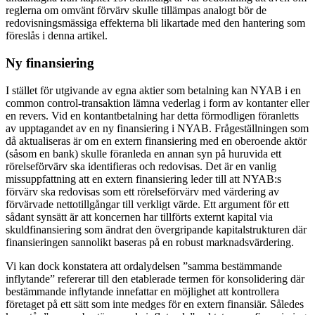
reglerna om omvänt förvärv skulle tillämpas analogt bör de
redovisningsmässiga effekterna bli likartade med den hantering som
föreslås i denna artikel.
Ny finansiering
I stället för utgivande av egna aktier som betalning kan NYAB i en
common control-transaktion lämna vederlag i form av kontanter eller
en revers. Vid en kontantbetalning har detta förmodligen föranletts
av upptagandet av en ny finansiering i NYAB. Frågeställningen som
då aktualiseras är om en extern finansiering med en oberoende aktör
(såsom en bank) skulle föranleda en annan syn på huruvida ett
rörelseförvärv ska identifieras och redovisas. Det är en vanlig
missuppfattning att en extern finansiering leder till att NYAB:s
förvärv ska redovisas som ett rörelseförvärv med värdering av
förvärvade nettotillgångar till verkligt värde. Ett argument för ett
sådant synsätt är att koncernen har tillförts externt kapital via
skuldfinansiering som ändrat den övergripande kapitalstrukturen där
finansieringen sannolikt baseras på en robust marknadsvärdering.
Vi kan dock konstatera att ordalydelsen ”samma bestämmande
inflytande” refererar till den etablerade termen för konsolidering där
bestämmande inflytande innefattar en möjlighet att kontrollera
företaget på ett sätt som inte medges för en extern finansiär. Således