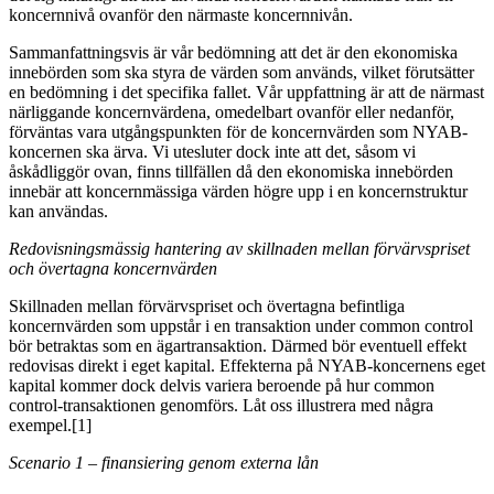
koncernnivå ovanför den närmaste koncernnivån.
Sammanfattningsvis är vår bedömning att det är den ekonomiska
innebörden som ska styra de värden som används, vilket förutsätter
en bedömning i det specifika fallet. Vår uppfattning är att de närmast
närliggande koncernvärdena, omedelbart ovanför eller nedanför,
förväntas vara utgångspunkten för de koncernvärden som NYAB-
koncernen ska ärva. Vi utesluter dock inte att det, såsom vi
åskådliggör ovan, finns tillfällen då den ekonomiska innebörden
innebär att koncernmässiga värden högre upp i en koncernstruktur
kan användas.
Redovisningsmässig hantering av skillnaden mellan förvärvspriset
och övertagna koncernvärden
Skillnaden mellan förvärvspriset och övertagna befintliga
koncernvärden som uppstår i en transaktion under common control
bör betraktas som en ägartransaktion. Därmed bör eventuell effekt
redovisas direkt i eget kapital. Effekterna på NYAB-koncernens eget
kapital kommer dock delvis variera beroende på hur common
control-transaktionen genomförs. Låt oss illustrera med några
exempel
.[1]
Scenario 1 – finansiering genom externa lån