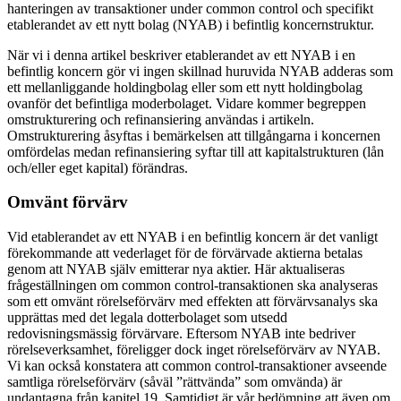
hanteringen av transaktioner under common control och specifikt
etablerandet av ett nytt bolag (NYAB) i befintlig koncernstruktur.
När vi i denna artikel beskriver etablerandet av ett NYAB i en
befintlig koncern gör vi ingen skillnad huruvida NYAB adderas som
ett mellanliggande holdingbolag eller som ett nytt holdingbolag
ovanför det befintliga moderbolaget. Vidare kommer begreppen
omstrukturering och refinansiering användas i artikeln.
Omstrukturering åsyftas i bemärkelsen att tillgångarna i koncernen
omfördelas medan refinansiering syftar till att kapitalstrukturen (lån
och/eller eget kapital) förändras.
Omvänt förvärv
Vid etablerandet av ett NYAB i en befintlig koncern är det vanligt
förekommande att vederlaget för de förvärvade aktierna betalas
genom att NYAB själv emitterar nya aktier. Här aktualiseras
frågeställningen om common control-transaktionen ska analyseras
som ett omvänt rörelseförvärv med effekten att förvärvsanalys ska
upprättas med det legala dotterbolaget som utsedd
redovisningsmässig förvärvare. Eftersom NYAB inte bedriver
rörelseverksamhet, föreligger dock inget rörelseförvärv av NYAB.
Vi kan också konstatera att common control-transaktioner avseende
samtliga rörelseförvärv (såväl ”rättvända” som omvända) är
undantagna från kapitel 19. Samtidigt är vår bedömning att även om