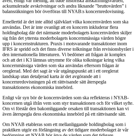
även, enligt vår mening, att både historiska anskaffningsvärden,
ackumulerade avskrivningar och andra liknande ”bruttovärden” i
balansräkningen bör överföras till NYAB:s koncernredovisning.
Emellertid är det inte alltid självklart vilka koncernvärden som ska
användas. Det är inte ovanligt att en koncern inkluderar flera
holdingbolag där det närmaste moderbolagets koncernvärden skiljer
sig från det yttersta moderbolagets koncernmässiga värden högre
upp i koncernstrukturen. Praxis i motsvarande transaktioner inom
IFRS är spridd och det finns diverse tolkningar från revisionsbyråer i
den internationella litteraturen. Vi bedömer att frågan är komplex
och att det i K3 lämnas utrymme för olika tolkningar kring vilka
koncernmässiga värden som ska användas eftersom frågan är
oreglerad. Med det sagt är vår utgångspunkt att i ett oreglerat
landskap utan detaljerad karta är det avgörande att i
koncernredovisningen på ett rättvisande sätt återspegla
transaktionens ekonomiska innebörd.
Enligt vår syn bör de koncernvärden som ska reflekteras i NYAB-
koncernen utgå ifrån vem som styr transaktionen och för vilket syfte.
Om vi förstår den bakomliggande orsaken till transaktionen kan vi
även återspegla dess ekonomiska innebörd på ett rättvisande sätt.
Om NYAB etableras som ett mellanliggande holdingbolag som i
praktiken utgör en förlängning av det tidigare moderbolaget är vår
bedömning att NYAB bör ärva de värden som det tidigare