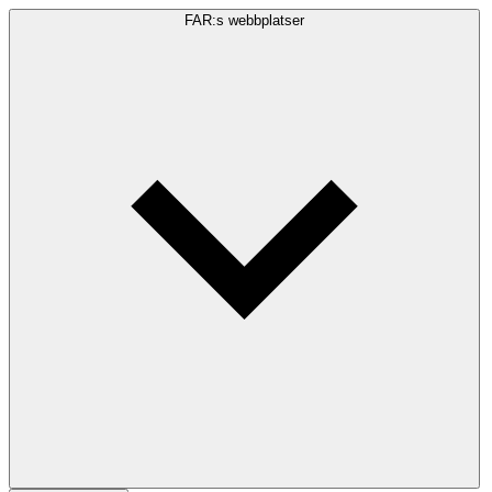
FAR:s webbplatser
Sökfråga
Sök