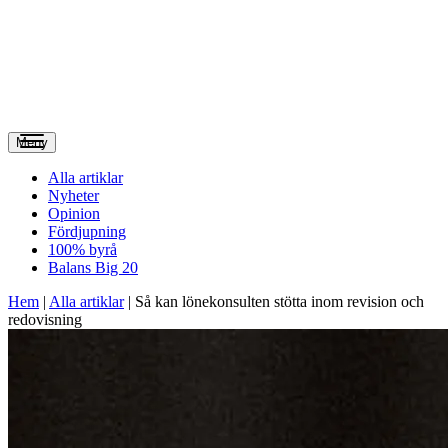
Meny
Alla artiklar
Nyheter
Opinion
Fördjupning
100% byrå
Balans Big 20
Hem
|
Alla artiklar
|
Så kan lönekonsulten stötta inom revision och
redovisning