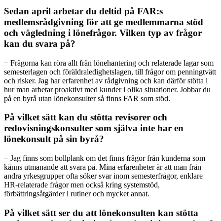
Sedan april arbetar du deltid på FAR:s
medlemsrådgivning för att ge medlemmarna stöd
och vägledning i lönefrågor. Vilken typ av frågor
kan du svara på?
− Frågorna kan röra allt från lönehantering och relaterade lagar som
semesterlagen och föräldraledighetslagen, till frågor om penningtvätt
och risker. Jag har erfarenhet av rådgivning och kan därför stötta i
hur man arbetar proaktivt med kunder i olika situationer. Jobbar du
på en byrå utan lönekonsulter så finns FAR som stöd.
På vilket sätt kan du stötta revisorer och
redovisningskonsulter som själva inte har en
lönekonsult på sin byrå?
− Jag finns som bollplank om det finns frågor från kunderna som
känns utmanande att svara på. Mina erfarenheter är att man från
andra yrkesgrupper ofta söker svar inom semesterfrågor, enklare
HR-relaterade frågor men också kring systemstöd,
förbättringsåtgärder i rutiner och mycket annat.
På vilket sätt ser du att lönekonsulten kan stötta