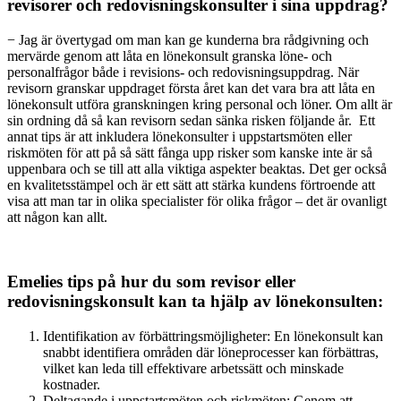
revisorer och redovisningskonsulter i sina uppdrag?
− Jag är övertygad om man kan ge kunderna bra rådgivning och
mervärde genom att låta en lönekonsult granska löne- och
personalfrågor både i revisions- och redovisningsuppdrag. När
revisorn granskar uppdraget första året kan det vara bra att låta en
lönekonsult utföra granskningen kring personal och löner. Om allt är
sin ordning då så kan revisorn sedan sänka risken följande år. Ett
annat tips är att inkludera lönekonsulter i uppstartsmöten eller
riskmöten för att på så sätt fånga upp risker som kanske inte är så
uppenbara och se till att alla viktiga aspekter beaktas. Det ger också
en kvalitetsstämpel och är ett sätt att stärka kundens förtroende att
visa att man tar in olika specialister för olika frågor – det är ovanligt
att någon kan allt.
Emelies tips på hur du som revisor eller
redovisningskonsult kan ta hjälp av lönekonsulten:
Identifikation av förbättringsmöjligheter: En lönekonsult kan
snabbt identifiera områden där löneprocesser kan förbättras,
vilket kan leda till effektivare arbetssätt och minskade
kostnader.
Deltagande i uppstartsmöten och riskmöten: Genom att