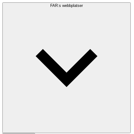
FAR:s webbplatser
Sökfråga
Sök