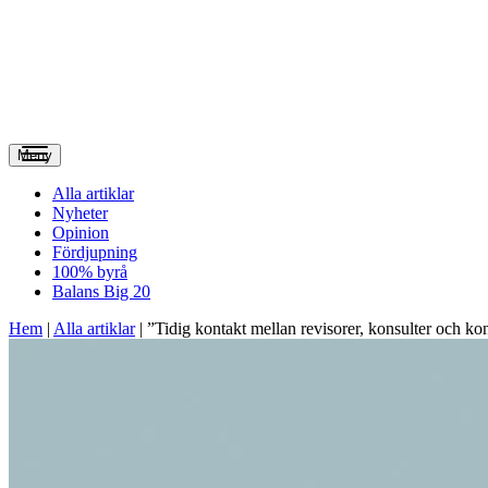
Meny
Alla artiklar
Nyheter
Opinion
Fördjupning
100% byrå
Balans Big 20
Hem
|
Alla artiklar
|
”Tidig kontakt mellan revisorer, konsulter och ko