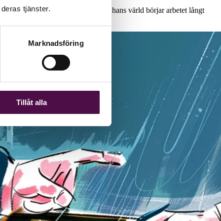
deras tjänster.
öström är det en bild som skaver. I hans värld börjar arbetet långt
Marknadsföring
Tillåt alla