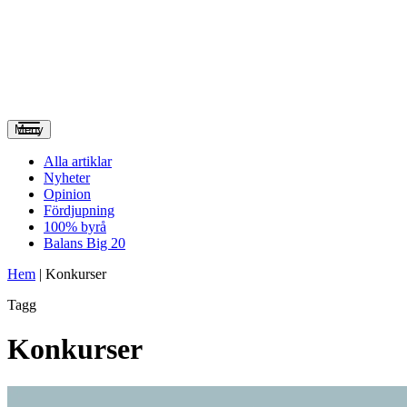
Meny
Alla artiklar
Nyheter
Opinion
Fördjupning
100% byrå
Balans Big 20
Hem
|
Konkurser
Tagg
Konkurser