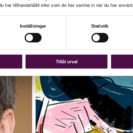
har tillhandahållit eller som de har samlat in när du har använt 
in när dörrar redan slagit igen. Men enligt konkursförvaltaren Martin Sj
 fånga upp företag som fortfarande går att rädda.
Inställningar
Statistik
Tillåt urval