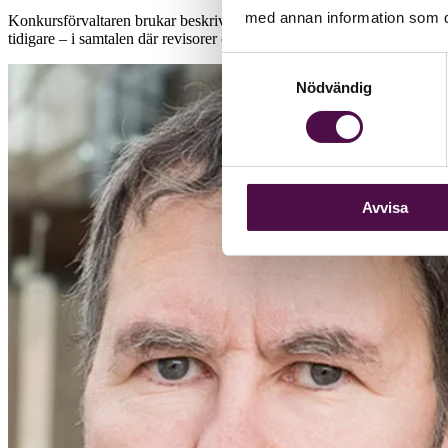
med annan information som du 
Konkursförvaltaren brukar beskrivas som slutstationen, den som kliver 
tidigare – i samtalen där revisorer och redovisningskonsulter försöker
Samtyckesval
Nödvändig
Avvisa