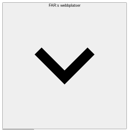
FAR:s webbplatser
Sökfråga
Sök