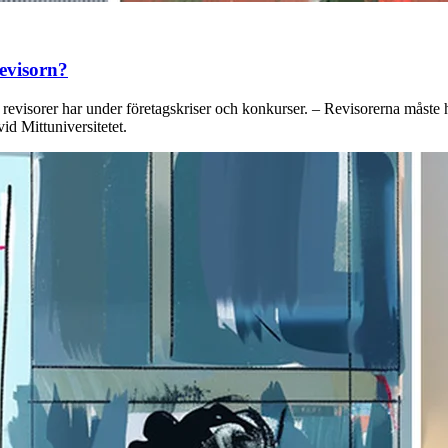
evisorn?
ar revisorer har under företagskriser och konkurser. – Revisorerna måst
d Mittuniversitetet.