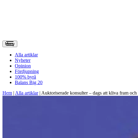
Meny
Alla artiklar
Nyheter
Opinion
Fördjupning
100% byrå
Balans Big 20
Hem
|
Alla artiklar
|
Auktoriserade konsulter – dags att kliva fram och t