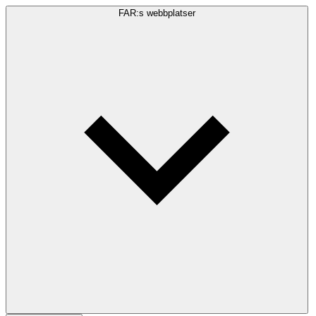
FAR:s webbplatser
Sökfråga
Sök